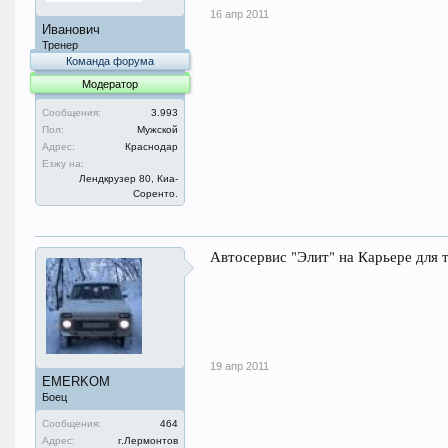
16 апр 2011
Иванович
Тренер
Команда форума
Модератор
Сообщения:
3.993
Пол:
Мужской
Адрес:
Краснодар
Езжу на:
Лендкрузер 80, Киа-
Соренто.
Автосервис "Элит" на Карьере для 
19 апр 2011
EMERKOM
Боец
Сообщения:
464
Адрес:
г.Лермонтов