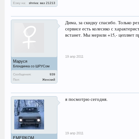
Езжу на:
shniva: ваз 21213
Дима, за скидку спасибо. Только ре
сервисе есть колесико с характерис
встанет. Мы мерили +15,- цепляет п
19 апр 2011
Маруся
Блондинка со ШРУСом
Сообщения:
939
Пол:
Женский
я посмотрю сегодня.
19 апр 2011
EMERKOM