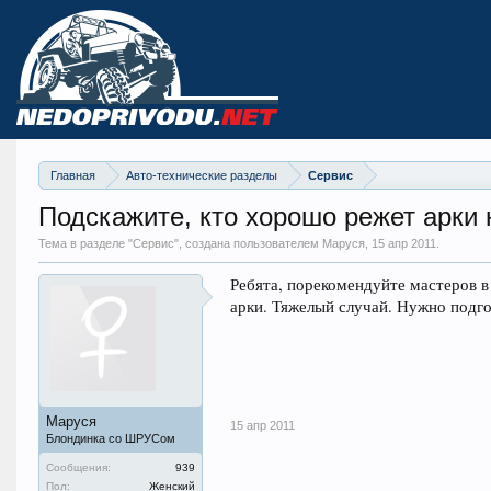
Главная
Авто-технические разделы
Сервис
Подскажите, кто хорошо режет арки
Тема в разделе "
Сервис
", создана пользователем Маруся,
15 апр 2011
.
Ребята, порекомендуйте мастеров 
арки. Тяжелый случай. Нужно подг
Маруся
15 апр 2011
Блондинка со ШРУСом
Сообщения:
939
Пол:
Женский