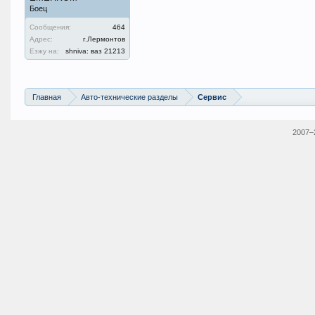
Боец
Сообщения:
464
Адрес:
г.Лермонтов
Езжу на:
shniva: ваз 21213
Главная
Авто-технические разделы
Сервис
2007–