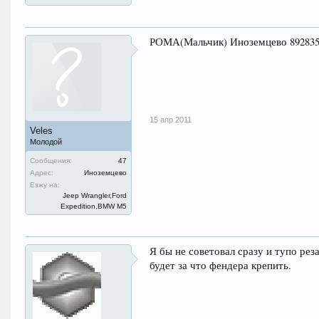
РОМА(Мальчик) Иноземцево 892835
15 апр 2011
Veles
Молодой
Сообщения:
47
Адрес:
Иноземцево
Езжу на:
Jeep Wrangler,Ford
Expedition,BMW M5
Я бы не советовал сразу и тупо реза
будет за что фендера крепить.