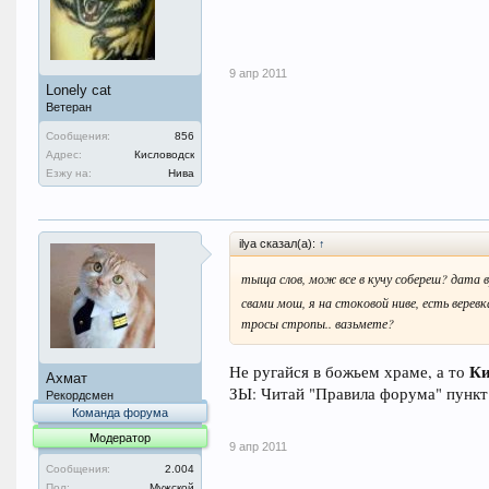
9 апр 2011
Lonely cat
Ветеран
Сообщения:
856
Адрес:
Кисловодск
Езжу на:
Нива
ilya сказал(а):
↑
тыща слов, мож все в кучу собереш? дата 
свами мош, я на стоковой ниве, есть веревк
тросы стропы.. вазьмете?
Ки
Не ругайся в божьем храме, а то
Ахмат
ЗЫ: Читай "Правила форума" пункт 
Рекордсмен
Команда форума
Модератор
9 апр 2011
Сообщения:
2.004
Пол:
Мужской