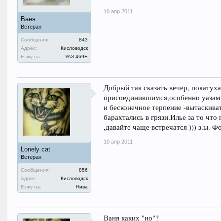
10 апр 2011
Ваня
Ветеран
Сообщения:
843
Адрес:
Кисловодск
Езжу на:
УАЗ-469Б
Добрый так сказать вечер, покатух
присоединившимся,особенно уазам,
и бесконечное терпение -вытаскива
барахтались в грязи.Илье за то что
,давайте чаще встречатся ))) з.ы. 
10 апр 2011
Lonely cat
Ветеран
Сообщения:
856
Адрес:
Кисловодск
Езжу на:
Нива
Ваня каких "но"?