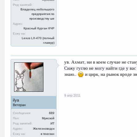
Род занятий:
Владелец небольшого
предприятия по
производству ше
Адрес:
Красный Курган КЧР
Езжу на:
Lexus LX-470 (полный
гламур)
ув. Ахмат, ни в коем случае не стан
Сижу гуглю не могу найти где у вас
знаю..
и цирк, на рынок вроде з
9 апр 2011
ilya
Ветеран
Сообщения:
889
Пол:
Мужской
Род занятий:
ИТ
Адрес:
Железноводск
Езжу на:
в поисках