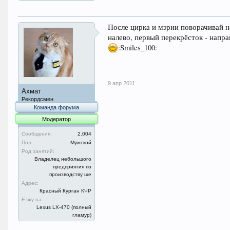
После цирка и мэрии поворачивай на
налево, первый перекрёсток - направ
:Smiles_100:
9 апр 2011
Ахмат
Рекордсмен
Команда форума
Модератор
Сообщения:
2.004
Пол:
Мужской
Род занятий:
Владелец небольшого
предприятия по
производству ше
Адрес:
Красный Курган КЧР
Езжу на:
Lexus LX-470 (полный
гламур)