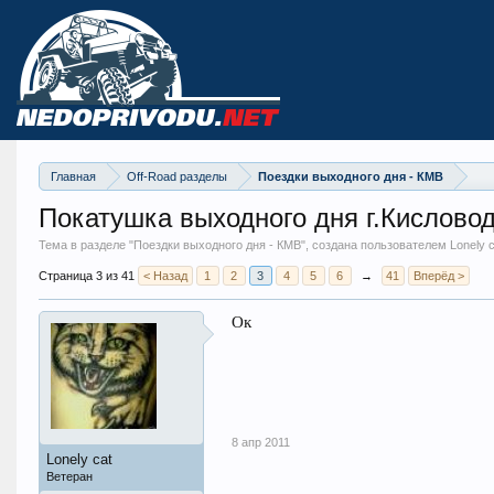
Главная
Off-Road разделы
Поездки выходного дня - КМВ
Покатушка выходного дня г.Кисловод
Тема в разделе "
Поездки выходного дня - КМВ
", создана пользователем Lonely c
Страница 3 из 41
< Назад
1
2
3
4
5
6
→
41
Вперёд >
Ок
8 апр 2011
Lonely cat
Ветеран