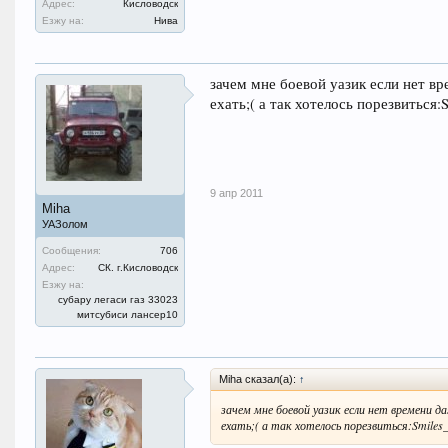
Адрес:
Кисловодск
Езжу на:
Нива
зачем мне боевой уазик если нет в
ехать;( а так хотелось порезвиться:S
9 апр 2011
Miha
УАЗолом
Сообщения:
706
Адрес:
СК. г.Кисловодск
Езжу на:
субару легаси газ 33023
митсубиси лансер10
Miha сказал(а):
↑
зачем мне боевой уазик если нет времени д
ехать;( а так хотелось порезвиться:Smiles