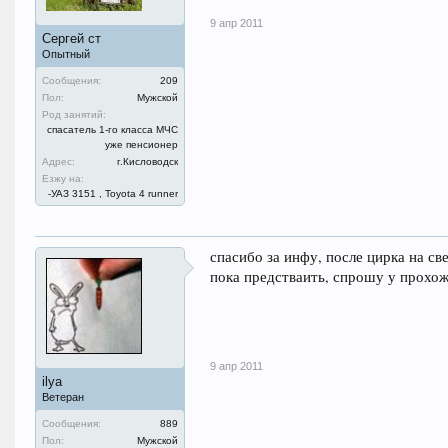
9 апр 2011
Сергей ст
Опытный
Сообщения:
209
Пол:
Мужской
Род занятий:
спасатель 1-го класса МЧС
уже пенсионер
Адрес:
г.Кисловодск
Езжу на:
-УАЗ 3151 , Toyota 4 runner
спасибо за инфу, после цирка на св
пока предстваить, спрошу у прохо
9 апр 2011
ilya
Ветеран
Сообщения:
889
Пол:
Мужской