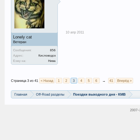
10 апр 2011
Lonely cat
Ветеран
Сообщения:
856
Адрес:
Кисловодск
Езжу на:
Нива
Страница 3 из 41
< Назад
1
2
3
4
5
6
→
41
Вперёд >
Главная
Off-Road разделы
Поездки выходного дня - КМВ
2007–