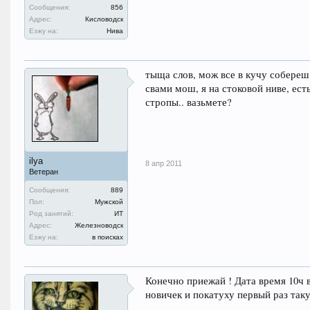
Сообщения:
856
Адрес:
Кисловодск
Езжу на:
Нива
тыща слов, мож все в кучу собереш
свами мош, я на стоковой ниве, ест
стропы.. вазьмете?
ilya
8 апр 2011
Ветеран
Сообщения:
889
Пол:
Мужской
Род занятий:
ИТ
Адрес:
Железноводск
Езжу на:
в поисках
Конечно приежай ! Дата время 10ч 
новичек и покатуху первый раз так