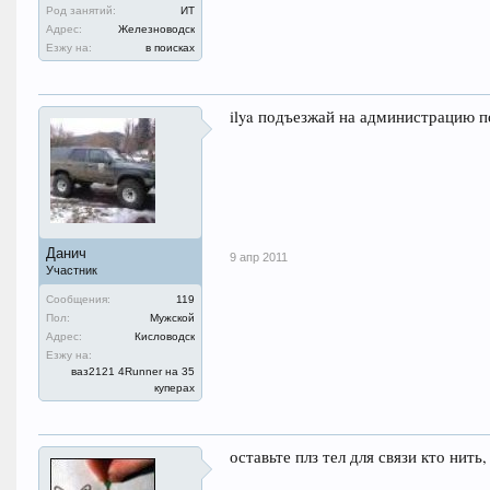
Род занятий:
ИТ
Адрес:
Железноводск
Езжу на:
в поисках
ilya подъезжай на администрацию п
Данич
9 апр 2011
Участник
Сообщения:
119
Пол:
Мужской
Адрес:
Кисловодск
Езжу на:
ваз2121 4Runner на 35
куперах
оставьте плз тел для связи кто нить,