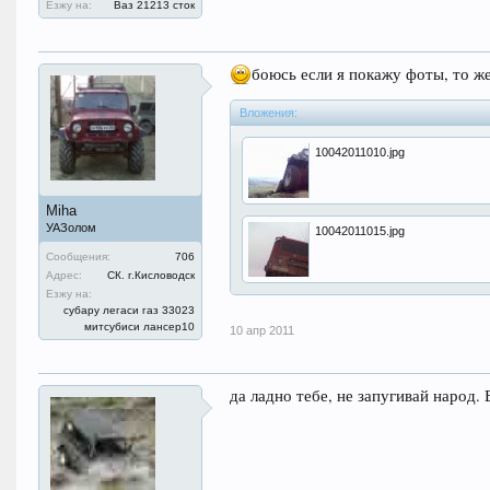
Езжу на:
Ваз 21213 сток
боюсь если я покажу фоты, то ж
Вложения:
10042011010.jpg
Miha
УАЗолом
10042011015.jpg
Сообщения:
706
Адрес:
СК. г.Кисловодск
Езжу на:
субару легаси газ 33023
митсубиси лансер10
10 апр 2011
да ладно тебе, не запугивай народ.