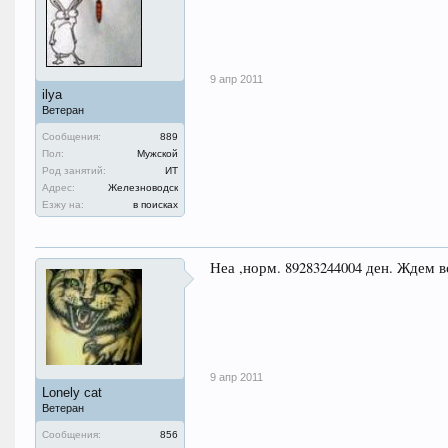
9 апр 2011
ilya
Ветеран
Сообщения:
889
Пол:
Мужской
Род занятий:
ИТ
Адрес:
Железноводск
Езжу на:
в поисках
Неа ,норм. 89283244004 ден. Ждем вс
9 апр 2011
Lonely cat
Ветеран
Сообщения:
856