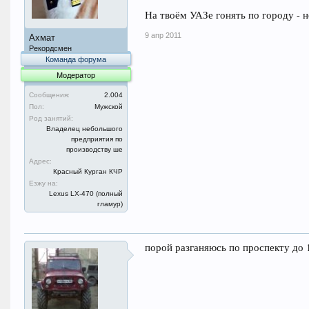
На твоём УАЗе гонять по городу - н
9 апр 2011
Ахмат
Рекордсмен
Команда форума
Модератор
Сообщения:
2.004
Пол:
Мужской
Род занятий:
Владелец небольшого
предприятия по
производству ше
Адрес:
Красный Курган КЧР
Езжу на:
Lexus LX-470 (полный
гламур)
порой разганяюсь по проспекту до 