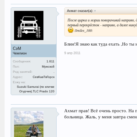
Ахмат сказал(а):
↑
После цирка и мэрии поворачивай направо, д
первый перекрёсток - направо, а далее никуд
:Smiles_100:
Блин!Я знаю как туда ехать ,Но ты и
СэМ
9 апр 2011
Чемпион
Сообщения:
1.611
Пол:
Мужской
Род занятий:
.
Адрес:
СевКавТвГорск
Езжу на:
Suzuki Samurai (по кличке
Огурчик).TLC Prado 120
Ахмат прав! Всё очень просто. На п
больница. Жаль, у меня завтра смена