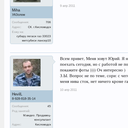
9 апр 2011
Miha
УАЗолом
Сообщения:
706
Адрес:
СК. г.Кисловодск
Езжу на:
субару легаси газ 33023
митсубиси лансер10
Всем привет, Меня зовут Юрий. Я н
поехать сегодня, но с работой не п
покажите фоты )))) Оч интересно )
З.Ы. Вопрос не по теме, сори: с чег
меня нива сток, нет ничего кроме
10 апр 2011
HevilL
8-928-818-35-14
Сообщения:
45
Род занятий:
М.видео. Продавец-
консультант
Адрес:
Кисловодск