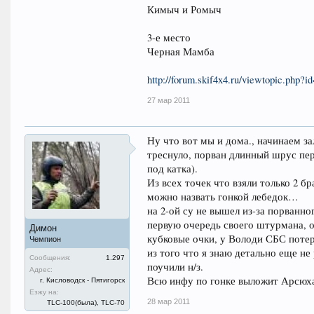
Кимыч и Ромыч
3-е место
Черная Мамба
http://forum.skif4x4.ru/viewtopic.php?
27 мар 2011
Ну что вот мы и дома., начинаем за
треснуло, порван длинный шрус пере
под катка).
Из всех точек что взяли только 2 б
можно назвать гонкой лебедок…
на 2-ой су не вышел из-за порванно
первую очередь своего штурмана, он
Димон
кубковые очки, у Володи СБС потер
Чемпион
из того что я знаю детально еще не
Сообщения:
1.297
поучили н/з.
Адрес:
Всю инфу по гонке выложит Арсюх
г. Кисловодск - Пятигорск
Езжу на:
28 мар 2011
TLC-100(была), TLC-70