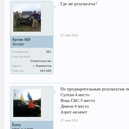
Где же результаты?
27 мар 2011
Артем 469
Эксперт
Сообщения:
361
Род занятий:
Строительство
Адрес:
г. Лермонтов
Езжу на:
УАЗ 469
По предварительным результатам пе
Султан-4 место
Вова СБС-5 место
Димон-9 место
Азрет-незачет
27 мар 2011
Балу