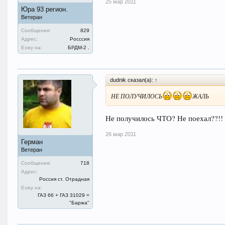
25 мар 2011
Юра 93 регион.
Ветеран
Сообщения:
829
Адрес:
Росссия
Езжу на:
БРДМ-2 .
dudnik сказал(а):
↑
НЕ ПОЛУЧИЛОСЬ
ЖАЛЬ
Не получилось ЧТО? Не поехал??!!
26 мар 2011
Герман
Ветеран
Сообщения:
718
Адрес:
Россия ст. Отрадная
Езжу на:
ГАЗ 66 + ГАЗ 31029 =
"Баржа"