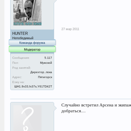
27 мар 2011
HUNTER
Непобедимый
Команда форума
Модератор
Сообщения:
5.117
Пол:
Мужской
Род занятий:
Дирехтор..пока
Адрес:
Пятигорск
Езжу на:
ШН1.9x33,fx37s,Y61TD42T
Случайно встретил Арсена и экипа
добраться....