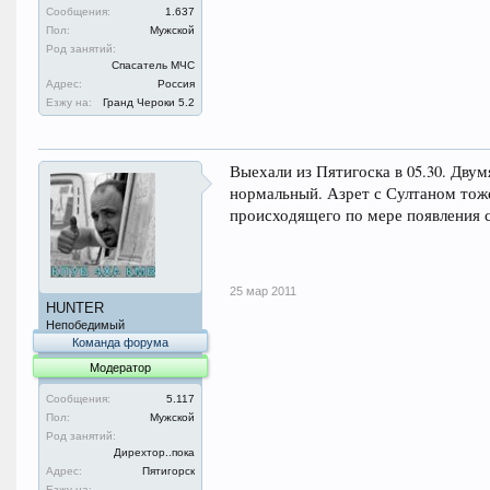
Сообщения:
1.637
Пол:
Мужской
Род занятий:
Спасатель МЧС
Адрес:
Россия
Езжу на:
Гранд Чероки 5.2
Выехали из Пятигоска в 05.30. Дву
нормальный. Азрет с Султаном тоже
происходящего по мере появления с
25 мар 2011
HUNTER
Непобедимый
Команда форума
Модератор
Сообщения:
5.117
Пол:
Мужской
Род занятий:
Дирехтор..пока
Адрес:
Пятигорск
Езжу на: