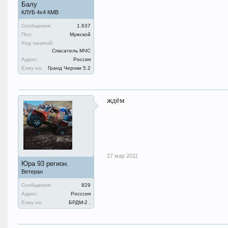
Балу
КЛУБ 4х4 КМВ
Сообщения:
1.637
Пол:
Мужской
Род занятий:
Спасатель МЧС
Адрес:
Россия
Езжу на:
Гранд Чероки 5.2
ждём
27 мар 2011
Юра 93 регион.
Ветеран
Сообщения:
829
Адрес:
Росссия
Езжу на:
БРДМ-2 .