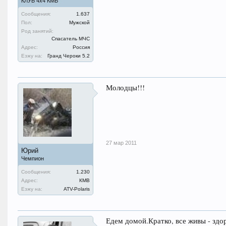
КЛУБ 4х4 КМВ
Сообщения:
1.637
Пол:
Мужской
Род занятий:
Спасатель МЧС
Адрес:
Россия
Езжу на:
Гранд Чероки 5.2
Молодцы!!!
27 мар 2011
Юрий
Чемпион
Сообщения:
1.230
Адрес:
КМВ
Езжу на:
ATV-Polaris
Едем домой.Кратко, все живы - здо