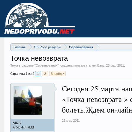
Главная
Off-Road разделы
Соревнования
Точка невозврата
Тема в разделе "
Соревнования
", создана пользователем Балу,
25 мар 2011
.
Страница 1 из 2
1
2
Вперёд >
Сегодня 25 марта на
«Точка невозврата » 
болеть.Ждем он-лайн 
25 мар 2011
Балу
КЛУБ 4х4 КМВ