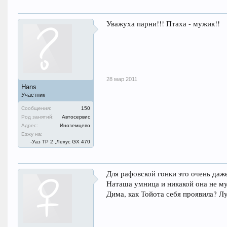
Уважуха парни!!! Птаха - мужик!!
28 мар 2011
Hans
Участник
Сообщения:
150
Род занятий:
Автосервис
Адрес:
Иноземцево
Езжу на:
-Уаз ТР 2 ,Лехус GX 470
Для рафовской гонки это очень даж
Наташа умница и никакой она не м
Дима, как Тойота себя проявила? Л