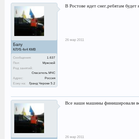
В Ростове идет снег,ребятам будет н
26 мар 2011
Балу
КЛУБ 4х4 КМВ
Сообщения:
1.637
Пол:
Мужской
Род занятий:
Спасатель МЧС
Адрес:
Россия
Езжу на:
Гранд Чероки 5.2
Все наши машины финишировали все
26 мар 2011