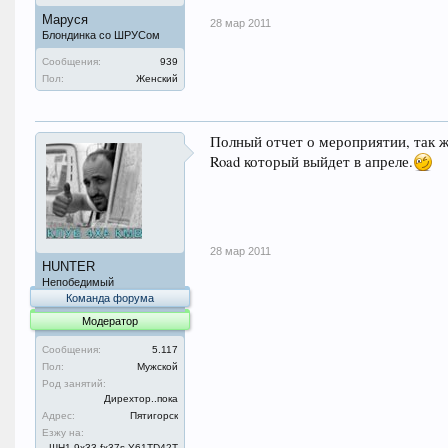
Маруся
28 мар 2011
Блондинка со ШРУСом
Сообщения:
939
Пол:
Женский
Полный отчет о мероприятии, так же
Road который выйдет в апреле.
28 мар 2011
HUNTER
Непобедимый
Команда форума
Модератор
Сообщения:
5.117
Пол:
Мужской
Род занятий:
Дирехтор..пока
Адрес:
Пятигорск
Езжу на:
ШН1.9x33,fx37s,Y61TD42T