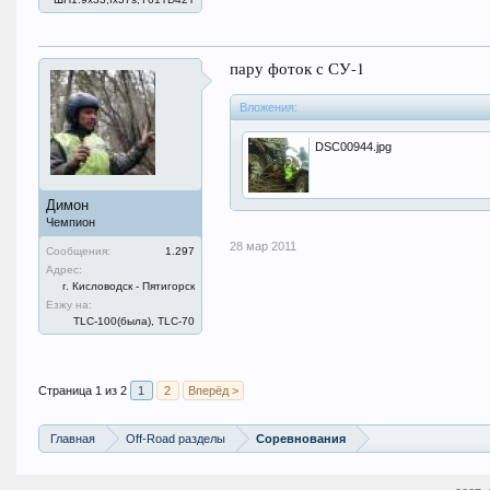
пару фоток с СУ-1
Вложения:
DSC00944.jpg
Димон
Чемпион
28 мар 2011
Сообщения:
1.297
Адрес:
г. Кисловодск - Пятигорск
Езжу на:
TLC-100(была), TLC-70
Страница 1 из 2
1
2
Вперёд >
Главная
Off-Road разделы
Соревнования