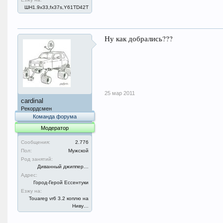
ШН1.9x33,fx37s,Y61TD42T
Ну как добрались???
25 мар 2011
cardinal
Рекордсмен
Команда форума
Модератор
Сообщения:
2.776
Пол:
Мужской
Род занятий:
Диванный джиппер…
Адрес:
Город-Герой Ессентуки
Езжу на:
Touareg vr6 3.2 коплю на
Ниву…