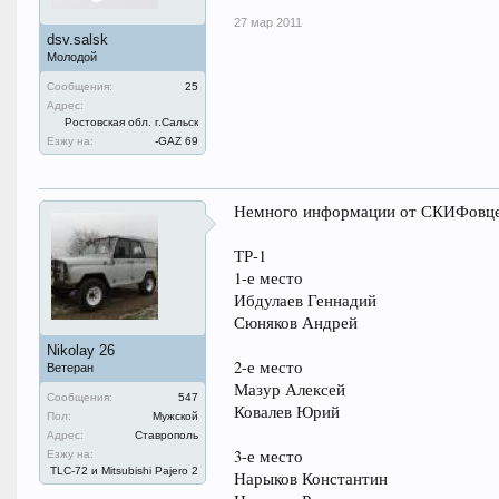
27 мар 2011
dsv.salsk
Молодой
Сообщения:
25
Адрес:
Ростовская обл. г.Сальск
Езжу на:
-GAZ 69
Немного информации от СКИФовце
ТР-1
1-е место
Ибдулаев Геннадий
Сюняков Андрей
Nikolay 26
2-е место
Ветеран
Мазур Алексей
Сообщения:
547
Ковалев Юрий
Пол:
Мужской
Адрес:
Ставрополь
3-е место
Езжу на:
TLC-72 и Mitsubishi Pajero 2
Нарыков Константин