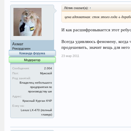
Лёлик сказал(а):
↑
цена адекватная: сток этого года + дораб
И как расшифровывается этот ребус?
Всегда удивляюсь феномену, когда ч
Ахмат
продешевить, значит вещь для него 
Рекордсмен
Команда форума
23 мар 2011
Модератор
Сообщения:
2.004
Пол:
Мужской
Род занятий:
Владелец небольшого
предприятия по
производству ше
Адрес:
Красный Курган КЧР
Езжу на:
Lexus LX-470 (полный
гламур)