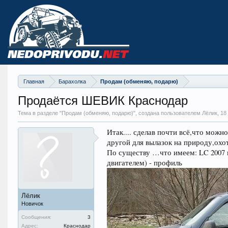
Главная
Барахолка
Продам (обменяю, подарю)
Продаётся ШЕВИК Краснодар
Тема в разделе "
Продам (обменяю, подарю)
", создана пользователем Лёлик,
18
Итак.... сделав почти всё,что можн
другой для вылазок на природу,охо
По существу …что имеем: LC 2007 г
двигателем) - профиль
Лёлик
Новичок
Сообщения:
3
Адрес:
Краснодар