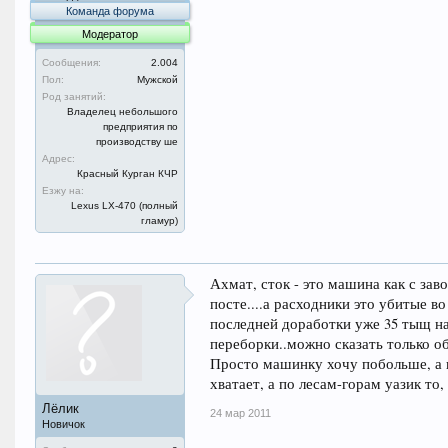
Команда форума
Модератор
Сообщения:
2.004
Пол:
Мужской
Род занятий:
Владелец небольшого
предприятия по
производству ше
Адрес:
Красный Курган КЧР
Езжу на:
Lexus LX-470 (полный
гламур)
Ахмат, сток - это машина как с заво
посте....а расходники это убитые в
последней доработки уже 35 тыщ на
переборки..можно сказать только о
Просто машинку хочу побольше, а и
хватает, а по лесам-горам уазик то
Лёлик
24 мар 2011
Новичок