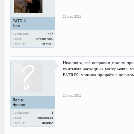
20 мар 2011
PATRIK
Боец
Сообщения:
447
Адрес:
Ставрополь
Езжу на:
велик!!!
Иванович, всё исправил ,прошу про
учитывая расходных матерьялов, м
PATRIK, машина продаётся целико
23 мар 2011
Лёлик
Новичок
Сообщения:
3
Адрес:
Краснодар
Езжу на:
ШНИВА