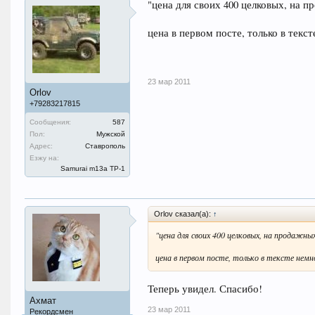
"цена для своих 400 целковых, на 
цена в первом посте, только в текст
23 мар 2011
Orlov
+79283217815
Сообщения:
587
Пол:
Мужской
Адрес:
Ставрополь
Езжу на:
Samurai m13a ТР-1
Orlov сказал(а):
↑
"цена для своих 400 целковых, на продажн
цена в первом посте, только в тексте немн
Теперь увидел. Спасибо!
Ахмат
23 мар 2011
Рекордсмен