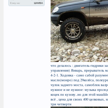
Езжу на:
ШНИВА
что делалось : двигатель-гидрики з
управления) Январь, прерыватель м
4-2-1. Ходовка - само сабой разум
масло(монро) под 29колёса, полеурет
чулок заднего моста, самоблок валр
нужное и не нужное: музыка проло
коцек по кузову..но для этой маш
всё , цена для своих 400 целковых
три четверти