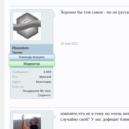
Хорошо бы тож самое - но по русски
18 мар 2011
Иванович
Тренер
Команда форума
Модератор
Сообщения:
3.993
Пол:
Мужской
Адрес:
Краснодар
Езжу на:
Лендкрузер 80, Киа-
Соренто.
извените,что не в тему но очень ин
случайно свой? У нас дефицит бли