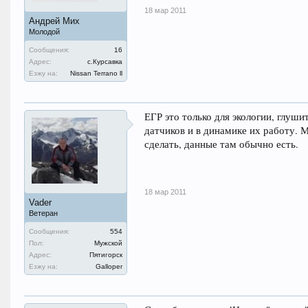
18 мар 2011
Андрей Мих
Молодой
Сообщения:
16
Адрес:
с.Курсавка
Езжу на:
Nissan Terrano ll
ЕГР это только для экологии, глуши
датчиков и в динамике их работу.
сделать, данные там обычно есть.
18 мар 2011
Vader
Ветеран
Сообщения:
554
Пол:
Мужской
Адрес:
Пятигорск
Езжу на:
Galloper