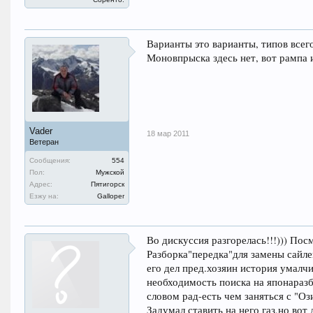
Варианты это варианты, типов всег
Моновпрыска здесь нет, вот рампа 
Vader
18 мар 2011
Ветеран
Сообщения:
554
Пол:
Мужской
Адрес:
Пятигорск
Езжу на:
Galloper
Во дискуссия разгорелась!!!))) Пос
Разборка"передка"для замены сайле
его дел пред.хозяин история умалч
необходимость поиска на японараз
словом рад-есть чем заняться с "О
Задумал ставить на него газ,но во