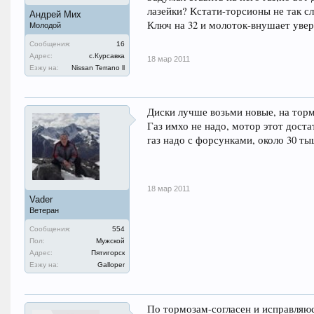
лазейки? Кстати-торсионы не так сл
Андрей Мих
Ключ на 32 и молоток-внушает увере
Молодой
Сообщения:
16
Адрес:
с.Курсавка
18 мар 2011
Езжу на:
Nissan Terrano ll
Диски лучше возьми новые, на торм
Газ имхо не надо, мотор этот дост
газ надо с форсунками, около 30 ты
18 мар 2011
Vader
Ветеран
Сообщения:
554
Пол:
Мужской
Адрес:
Пятигорск
Езжу на:
Galloper
По тормозам-согласен и исправляюс