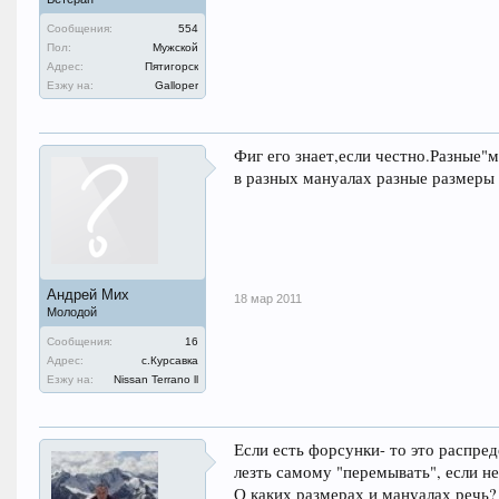
Сообщения:
554
Пол:
Мужской
Адрес:
Пятигорск
Езжу на:
Galloper
Фиг его знает,если честно.Разные"
в разных мануалах разные размеры у
Андрей Мих
18 мар 2011
Молодой
Сообщения:
16
Адрес:
с.Курсавка
Езжу на:
Nissan Terrano ll
Если есть форсунки- то это распред
лезть самому "перемывать", если н
О каких размерах и мануалах речь?