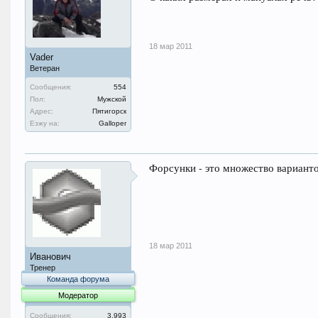
18 мар 2011
Vader
Ветеран
Сообщения:
554
Пол:
Мужской
Адрес:
Пятигорск
Езжу на:
Galloper
Форсунки - это множество вариантов
18 мар 2011
Иванович
Тренер
Команда форума
Модератор
Сообщения:
3.993