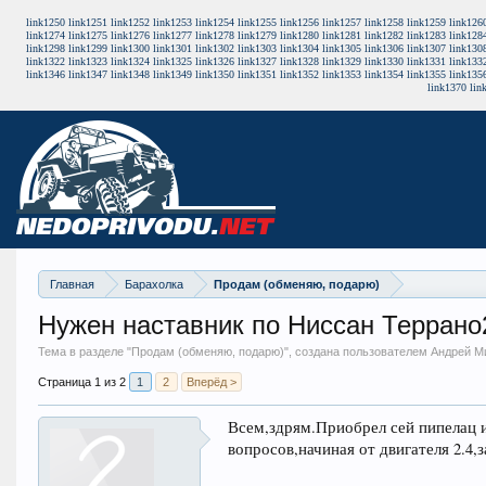
link1250
link1251
link1252
link1253
link1254
link1255
link1256
link1257
link1258
link1259
link126
link1274
link1275
link1276
link1277
link1278
link1279
link1280
link1281
link1282
link1283
link128
link1298
link1299
link1300
link1301
link1302
link1303
link1304
link1305
link1306
link1307
link130
link1322
link1323
link1324
link1325
link1326
link1327
link1328
link1329
link1330
link1331
link133
link1346
link1347
link1348
link1349
link1350
link1351
link1352
link1353
link1354
link1355
link135
link1370
lin
Главная
Барахолка
Продам (обменяю, подарю)
Нужен наставник по Ниссан Террано
Тема в разделе "
Продам (обменяю, подарю)
", создана пользователем Андрей М
Страница 1 из 2
1
2
Вперёд >
Всем,здрям.Приобрел сей пипелац и
вопросов,начиная от двигателя 2.4