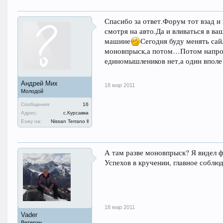
Спасибо за ответ.Форум тот взад и
смотря на авто.Да и вливаться в в
машине
Сегодня буду менять сай
моновпрыск,а потом…Потом напрош
единомышлеников нет,а один вполе 
Андрей Мих
18 мар 2011
Молодой
Сообщения:
16
Адрес:
с.Курсавка
Езжу на:
Nissan Terrano ll
А там разве моновпрыск? Я видел ф
Успехов в кручении, главное соблю
18 мар 2011
Vader
Ветеран