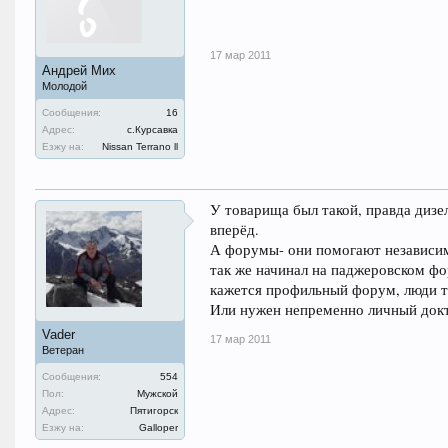
17 мар 2011
Андрей Мих
Молодой
Сообщения:
16
Адрес:
с.Курсавка
Езжу на:
Nissan Terrano ll
У товарища был такой, правда дизе
вперёд.
А форумы- они помогают независим
так же начинал на паджеровском фор
кажется профильный форум, люди 
Или нужен непременно личный док
Vader
17 мар 2011
Ветеран
Сообщения:
554
Пол:
Мужской
Адрес:
Пятигорск
Езжу на:
Galloper