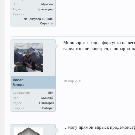
Пол:
Мужской
Адрес:
Краснодар
Езжу на:
Лендкрузер 80, Киа-
Соренто.
Моновпрыск- одна форсунка на весь
вариантов не лицезрел, с попарно-
Vader
18 мар 2011
Ветеран
Сообщения:
554
Пол:
Мужской
Адрес:
Пятигорск
Езжу на:
Galloper
…могу прямой впрыск продемонстри