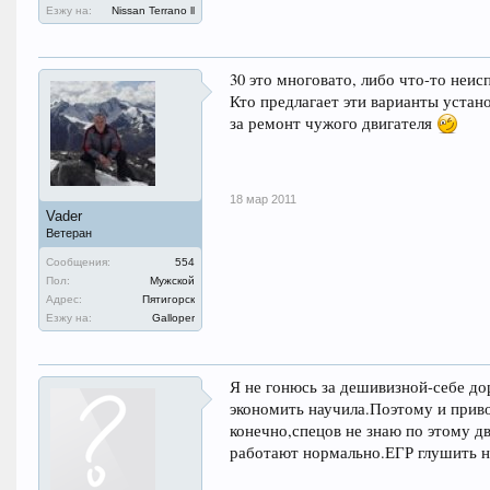
Езжу на:
Nissan Terrano ll
30 это многовато, либо что-то неис
Кто предлагает эти варианты устан
за ремонт чужого двигателя
18 мар 2011
Vader
Ветеран
Сообщения:
554
Пол:
Мужской
Адрес:
Пятигорск
Езжу на:
Galloper
Я не гонюсь за дешивизной-себе до
экономить научила.Поэтому и прив
конечно,спецов не знаю по этому д
работают нормально.ЕГР глушить не