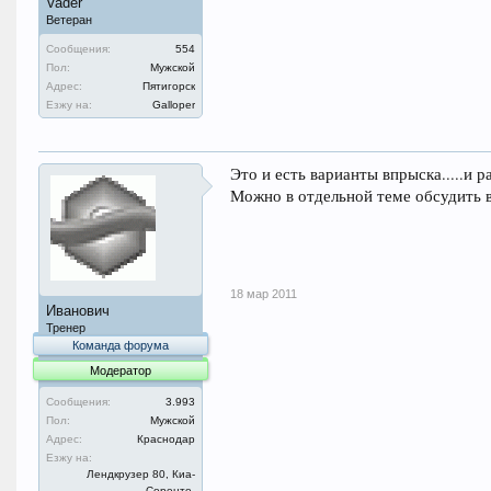
Vader
Ветеран
Сообщения:
554
Пол:
Мужской
Адрес:
Пятигорск
Езжу на:
Galloper
Это и есть варианты впрыска.....и 
Можно в отдельной теме обсудить в
18 мар 2011
Иванович
Тренер
Команда форума
Модератор
Сообщения:
3.993
Пол:
Мужской
Адрес:
Краснодар
Езжу на:
Лендкрузер 80, Киа-
Соренто.