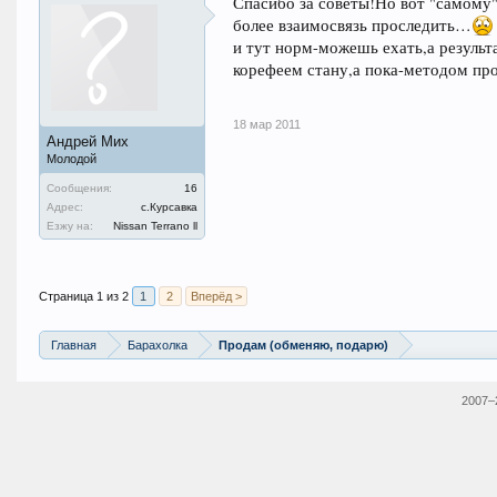
Спасибо за советы!Но вот "самому"-
более взаимосвязь проследить…
и тут норм-можешь ехать,а результа
корефеем стану,а пока-методом проб
18 мар 2011
Андрей Мих
Молодой
Сообщения:
16
Адрес:
с.Курсавка
Езжу на:
Nissan Terrano ll
Страница 1 из 2
1
2
Вперёд >
Главная
Барахолка
Продам (обменяю, подарю)
2007–