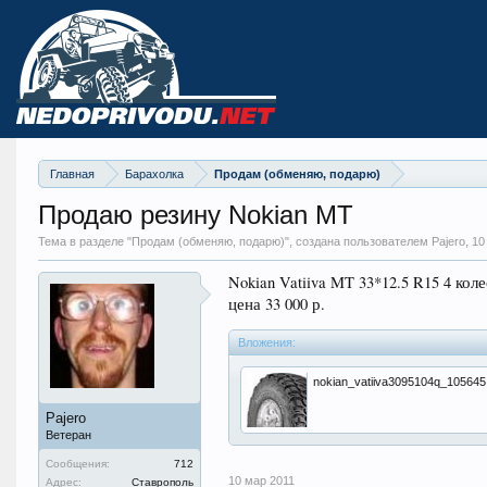
Главная
Барахолка
Продам (обменяю, подарю)
Продаю резину Nokian MT
Тема в разделе "
Продам (обменяю, подарю)
", создана пользователем Pajero,
10
Nokian Vatiiva MT 33*12.5 R15 4 ко
цена 33 000 р.
Вложения:
nokian_vatiiva3095104q_105645.
Pajero
Ветеран
Сообщения:
712
10 мар 2011
Адрес:
Ставрополь