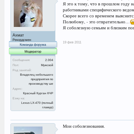
Я это к тому, что в прошлом году 
работниками специфического ведом
Скорее всего со временем выяснитс
Полюбому, - это отвратительно…
Я соболезную семьям и близким п
Ахмат
Рекордсмен
19 фев 2011
Команда форума
Модератор
Сообщения:
2.004
Пол:
Мужской
Род занятий:
Владелец небольшого
предприятия по
производству ше
Адрес:
Красный Курган КЧР
Езжу на:
Lexus LX-470 (полный
гламур)
Мои соболезнования.