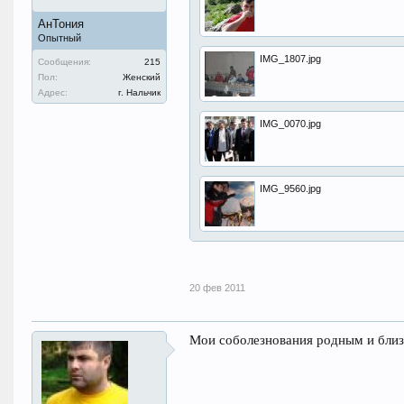
АнТония
Опытный
IMG_1807.jpg
Сообщения:
215
Пол:
Женский
Адрес:
г. Нальчик
IMG_0070.jpg
IMG_9560.jpg
20 фев 2011
Мои соболезнования родным и близ