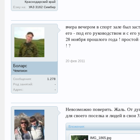
Краснодарский край
Езжу на:
УАЗ 3162 Симбир
вчера вечером в спорт зале был зас
его - под его руководством и с его
28 ноября прошлого года ! простой
! ?
20 фев 2011
Боларс
Чемпион
Сообщения:
1.278
Род занятий:
-
Адрес:
-
Невозможно поверить. Жаль. От ду
для своего поселка и людей в свои 3
Вложения:
IMG_1865.jpg