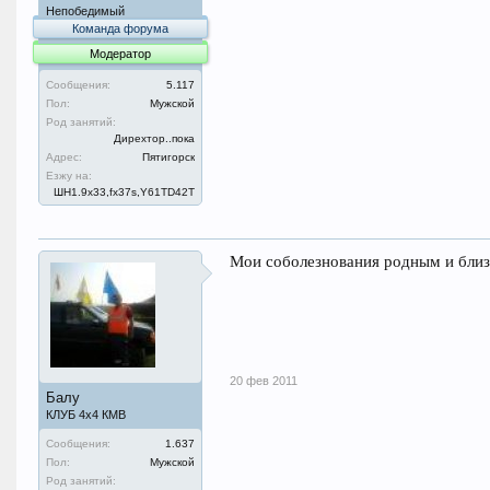
Непобедимый
Команда форума
Модератор
Сообщения:
5.117
Пол:
Мужской
Род занятий:
Дирехтор..пока
Адрес:
Пятигорск
Езжу на:
ШН1.9x33,fx37s,Y61TD42T
Мои соболезнования родным и близ
20 фев 2011
Балу
КЛУБ 4х4 КМВ
Сообщения:
1.637
Пол:
Мужской
Род занятий: