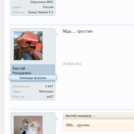
Спасатель МЧС
Адрес:
Россия
Езжу на:
Гранд Чероки 5.2
Мда.... грустно
20 фев 2011
Кистей
Рекордсмен
Команда форума
Сообщения:
2.647
Адрес:
Пятигорск
Езжу на:
уаZJ
Кистей сказал(а):
↑
Мда.... грустно