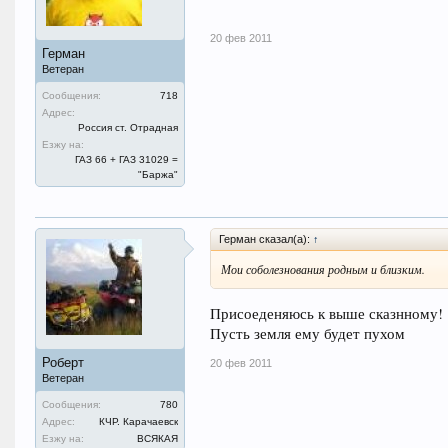
20 фев 2011
Герман
Ветеран
Сообщения:
718
Адрес:
Россия ст. Отрадная
Езжу на:
ГАЗ 66 + ГАЗ 31029 =
"Баржа"
Герман сказал(а):
↑
Мои соболезнования родным и близким.
Присоеденяюсь к выше сказнному!
Пусть земля ему будет пухом
Роберт
20 фев 2011
Ветеран
Сообщения:
780
Адрес:
КЧР. Карачаевск
Езжу на:
ВСЯКАЯ