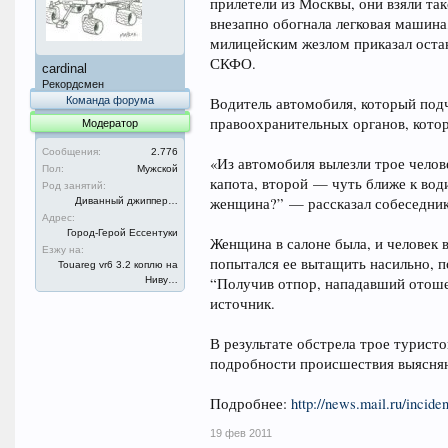
прилетели из Москвы, они взяли так
внезапно обогнала легковая машина,
милицейским жезлом приказал оста
СКФО.
cardinal
Рекордсмен
Команда форума
Водитель автомобиля, который подч
правоохранительных органов, котор
Модератор
Сообщения:
2.776
«Из автомобиля вылезли трое челов
Пол:
Мужской
капота, второй — чуть ближе к води
Род занятий:
женщина?” — рассказал собеседник
Диванный джиппер…
Адрес:
Город-Герой Ессентуки
Женщина в салоне была, и человек 
Езжу на:
попытался ее вытащить насильно, по
Touareg vr6 3.2 коплю на
Ниву…
“Получив отпор, нападавший отоше
источник.
В результате обстрела трое турист
подробности происшествия выясня
Подробнее:
http://news.mail.ru/incide
19 фев 2011