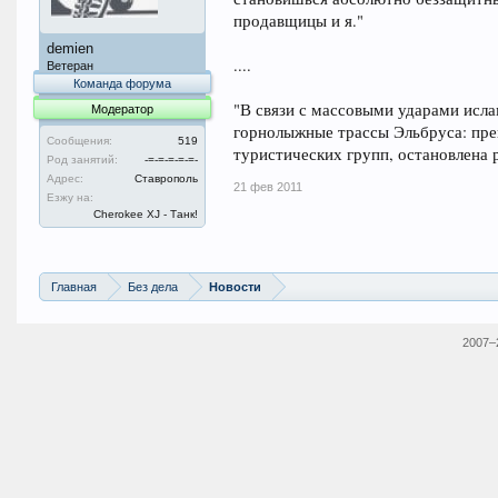
продавщицы и я."
demien
....
Ветеран
Команда форума
"В связи с массовыми ударами исла
Модератор
горнолыжные трассы Эльбруса: пре
Сообщения:
519
туристических групп, остановлена
Род занятий:
-=-=-=-=-=-
Адрес:
Ставрополь
21 фев 2011
Езжу на:
Cherokee XJ - Танк!
Главная
Без дела
Новости
2007–