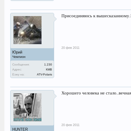
Присоединяюсь к вышесказанному.
20 фев 2011
Юрий
Чемпион
Сообщения:
1.230
Адрес:
КМВ
Езжу на:
ATV-Polaris
Хорошего человека не стало..вечна
20 фев 2011
HUNTER