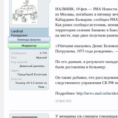
НАЛЬЧИК, 19 фев — РИА Новости. 
из Москвы, погибших в пятницу веч
Кабардино-Балкарии, сообщил РИА 
Как ранее сообщал источник, неиз
территории селения Заюково в Бакс
cardinal
на месте, еще двое получили ранени
Рекордсмен
Команда форума
«Убитыми оказались Денис Белоконь
Модератор
Патрушева, 1973 года рождения», —
Сообщения:
2.776
Пол:
Мужской
По его данным, в результате напад
Род занятий:
были доставлены в больницу.
Диванный джиппер…
Адрес:
Город-Герой Ессентуки
Он также добавил, что расследован
Езжу на:
следственного управления СК РФ п
Touareg vr6 3.2 коплю на
Ниву…
Подробнее:
http://news.mail.ru/incide
19 фев 2011
У женщины уж слишком говорящая ф