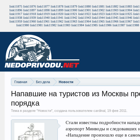
link11875
link11876
link11877
link11878
link11879
link11880
link11881
link11882
link11883
link
link11896
link11897
link11898
link11899
link11900
link11901
link11902
link11903
link11904
link
link11917
link11918
link11919
link11920
link11921
link11922
link11923
link11924
link11925
link
link11938
link11939
link11940
link11941
link11942
link11943
link11944
link11945
link11946
link
link11959
link11960
link11961
link11962
link11963
link11964
link11965
link11966
link11967
link
link11980
link11981
link11982
link11983
link11984
link11985
link11986
link11987
link11988
Главная
Без дела
Новости
Напавшие на туристов из Москвы пр
порядка
Тема в разделе "
Новости
", создана пользователем cardinal,
19 фев 2011
.
Стали известны подробности напад
аэропорт Минводы и следовавших н
«Нападение произошло еще в самом 