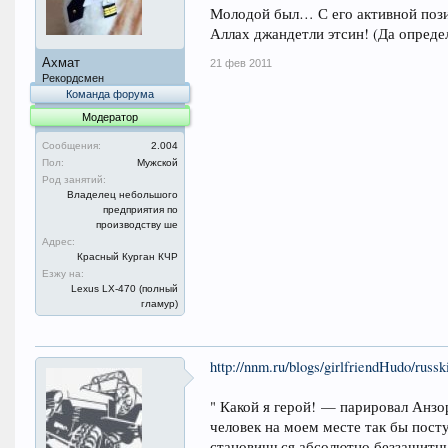
Молодой был… С его активной пози
Аллах джандетли этсин! (Да определ
Ахмат
21 фев 2011
Рекордсмен
Команда форума
Модератор
Сообщения:
2.004
Пол:
Мужской
Род занятий:
Владелец небольшого
предприятия по
производству ше
Адрес:
Красный Курган КЧР
Езжу на:
Lexus LX-470 (полный
гламур)
http://nnm.ru/blogs/girlfriendHudo/russ
" Какой я герой! — парировал Анз
человек на моем месте так бы поступ
становишься абсолютно беззащитны