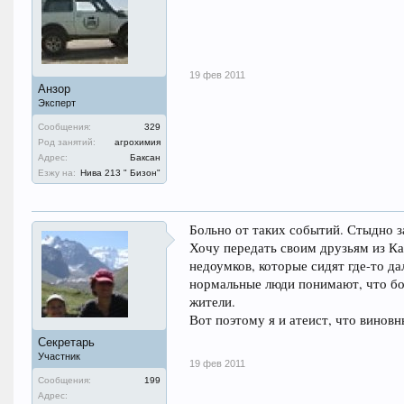
19 фев 2011
Анзор
Эксперт
Сообщения:
329
Род занятий:
агрохимия
Адрес:
Баксан
Езжу на:
Нива 213 " Бизон"
Больно от таких событий. Стыдно з
Хочу передать своим друзьям из Ка
недоумков, которые сидят где-то да
нормальные люди понимают, что бол
жители.
Вот поэтому я и атеист, что виновн
Секретарь
Участник
19 фев 2011
Сообщения:
199
Адрес: