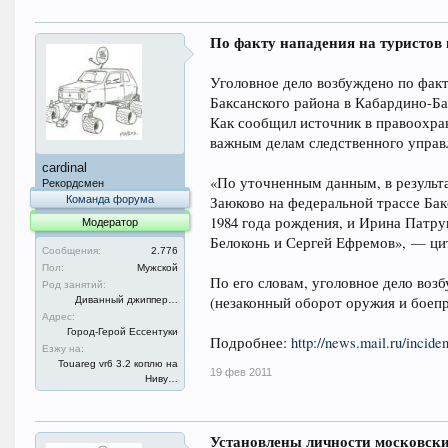
По факту нападения на туристов
Уголовное дело возбуждено по факт
Баксанского района в Кабардино-Ба
Как сообщил источник в правоохран
важным делам следственного управ
cardinal
«По уточненным данным, в результа
Рекордсмен
Команда форума
Заюково на федеральной трассе Бак
1984 года рождения, и Ирина Патру
Модератор
Белоконь и Сергей Ефремов», — ци
Сообщения:
2.776
Пол:
Мужской
По его словам, уголовное дело возбу
Род занятий:
(незаконный оборот оружия и боеп
Диванный джиппер…
Адрес:
Город-Герой Ессентуки
Подробнее:
http://news.mail.ru/incide
Езжу на:
Touareg vr6 3.2 коплю на
19 фев 2011
Ниву…
Установлены личности московски