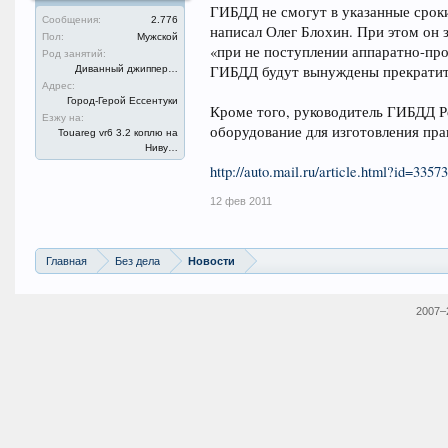
ГИБДД не смогут в указанные сроки
Сообщения:
2.776
написал Олег Блохин. При этом он 
Пол:
Мужской
«при не поступлении аппаратно-пр
Род занятий:
ГИБДД будут вынуждены прекратит
Диванный джиппер…
Адрес:
Город-Герой Ессентуки
Кроме того, руководитель ГИБДД Ре
Езжу на:
оборудование для изготовления пра
Touareg vr6 3.2 коплю на
Ниву…
http://auto.mail.ru/article.html?id=33573
12 фев 2011
Главная
Без дела
Новости
2007–