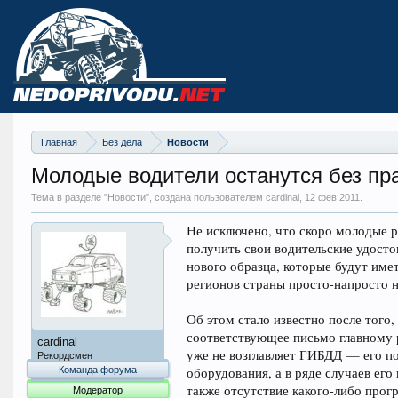
Главная
Без дела
Новости
Молодые водители останутся без пр
Тема в разделе "
Новости
", создана пользователем cardinal,
12 фев 2011
.
Не исключено, что скоро молодые р
получить свои водительские удосто
нового образца, которые будут име
регионов страны просто-напросто н
Об этом стало известно после того
соответствующее письмо главному 
cardinal
уже не возглавляет ГИБДД — его по
Рекордсмен
Команда форума
оборудования, а в ряде случаев ег
также отсутствие какого-либо прог
Модератор