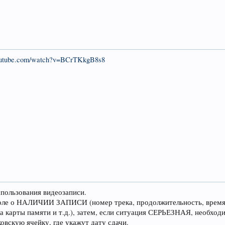
outube.com/watch?v=BCrTKkgB8s8
спользования видеозаписи.
коле о НАЛИЧИИ ЗАПИСИ (номер трека, продолжительность, врем
а карты памяти и т.д.), затем, если ситуация СЕРЬЕЗНАЯ, необход
ковскую ячейку, где укажут дату сдачи.