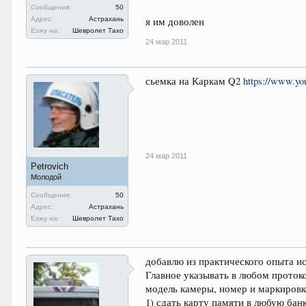
Сообщения:
50
я им доволен
Адрес:
Астрахань
Езжу на:
Шевролет Тахо
24 мар 2011
сьемка на Каркам Q2
https://www.y
24 мар 2011
Petrovich
Молодой
Сообщения:
50
Адрес:
Астрахань
Езжу на:
Шевролет Тахо
добавлю из практического опыта и
Главное указывать в любом прото
модель камеры, номер и маркировк
1) сдать карту памяти в любую бан