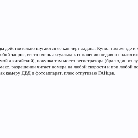
ы действительно шугаются ее как черт ладана. Купил там же где и
бой запрос, вестч очень актуальна к сожалению недавно спалил вхо
 мой а китайский), покупка там моего регистратора (брал один из л
макс. разрешении читает номера на любой скорости и при любой по
как камеру ДВД и фотоаппарат, плюс отпугиваю ГАЙцев.