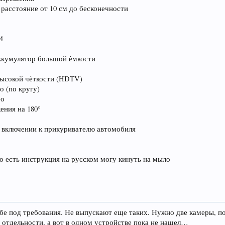
 расстояние от 10 см до бесконечности
4
ккумулятор большой ѐмкости
высокой чѐткости (HDTV)
о (по кругу)
ео
ения на 180°
и включении к прикуривателю автомобиля
о есть инструкция на русском могу кинуть на мыло
себе под требования. Не выпускают еще таких. Нужно две камеры, 
о отдельности, а вот в одном устройстве пока не нашел…