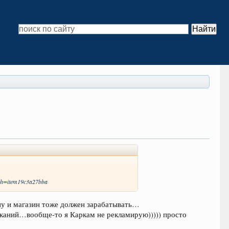
sh=item19c3a27bba
ну и магазин тоже должен зарабатывать…
реканий…вообще-то я Каркам не рекламирую))))) просто