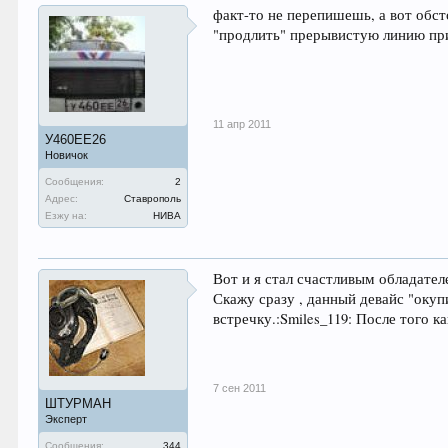
факт-то не перепишешь, а вот обст
"продлить" прерывистую линию пр
11 апр 2011
У460ЕЕ26
Новичок
Сообщения:
2
Адрес:
Ставрополь
Езжу на:
НИВА
Вот и я стал счастливым обладател
Скажу сразу , данный девайс "оку
встречку.:Smiles_119: После того ка
7 сен 2011
ШТУРМАН
Эксперт
Сообщения:
344