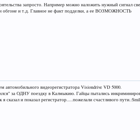
оятельства запросто. Например можно наложить нужный сигнал свет
и обгоне и т.д. Главное не факт подделки, а ее ВОЗМОЖНОСТЬ
ем автомобильного видеорегистратора Visiondrive VD 5000.
пился" за ОДНУ поездку в Калмыкию. Гайцы пытались инкриминиро
к я сказал и показал регистратор.....пожелали счастливого пути.:Smi