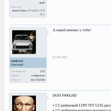
край
Езжу на:
Grand Vitara ゴールデンドラ
ゴン
А какой именно у тебя?
22 сен 2011
мафоня
Опытный
Сообщения:
273
Адрес:
ставрополь
Езжу на:
ваз 21214м
DOD F900LHD
• 2.5 дюймовый LTPS TFT LCD дис
• 1/2-дюймовая матрица высокого 