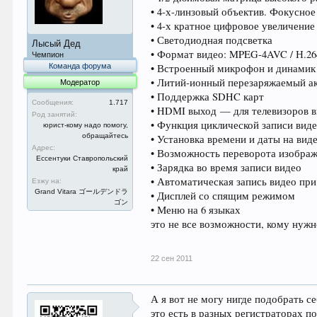
• 4-х-линзовый объектив. Фокусное
• 4-х кратное цифровое увеличение
• Светодиодная подсветка
Лысый Дед
• Формат видео: MPEG-4AVC / Н.26
Чемпион
Команда форума
• Встроенный микрофон и динамик
• Литий-ионный перезаряжаемый а
Модератор
• Поддержка SDHC карт
Сообщения:
1.717
• HDMI выход — для телевизоров 
Род занятий:
• Функция циклической записи виде
юрист-кому надо помогу,
обращайтесь
• Установка времени и даты на вид
Адрес:
• Возможность переворота изображ
Ессентуки Ставропольский
• Зарядка во время записи видео
край
• Автоматическая запись видео пр
Езжу на:
Grand Vitara ゴールデンドラ
• Дисплей со спящим режимом
ゴン
• Меню на 6 языках
это не все возможности, кому нужн
22 сен 2011
А я вот не могу нигде подобрать 
это есть в разных регистраторах п