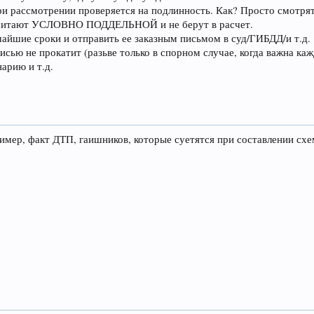
при рассмотрении проверяется на подлинность. Как? Просто смотря
ь считают УСЛОВНО ПОДДЕЛЬНОЙ и не берут в расчет.
тчайшие сроки и отправить ее заказным письмом в суд/ГИБДД/и т.д.
писью не прокатит (разьве только в спорном случае, когда важна ка
арию и т.д.
ример, факт ДТП, гаишников, которые суетятся при составлении схе