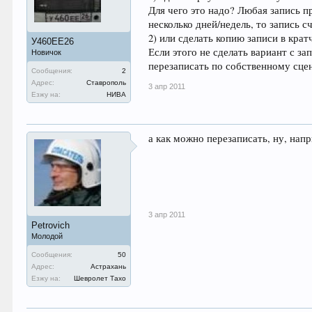
Для чего это надо? Любая запись 
несколько дней/недель, то запис
2) или сделать копию записи в кра
У460ЕЕ26
Если этого не сделать вариант с за
Новичок
перезаписать по собственному сцен
Сообщения:
2
Адрес:
Ставрополь
3 апр 2011
Езжу на:
НИВА
а как можно перезаписать, ну, нап
3 апр 2011
Petrovich
Молодой
Сообщения:
50
Адрес:
Астрахань
Езжу на:
Шевролет Тахо