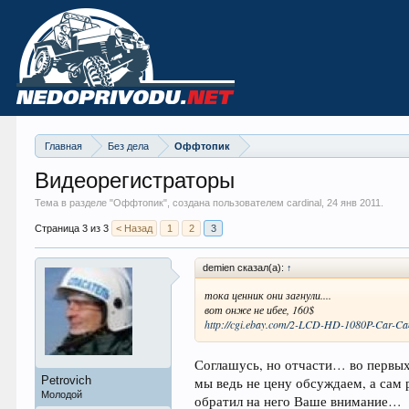
Главная
Без дела
Оффтопик
Видеорегистраторы
Тема в разделе "
Оффтопик
", создана пользователем cardinal,
24 янв 2011
.
Страница 3 из 3
< Назад
1
2
3
demien сказал(а):
↑
тока ценник они загнули....
вот онже не ибее, 160$
http://cgi.ebay.com/2-LCD-HD-1080P-Car-
Соглашусь, но отчасти… во первых
Petrovich
мы ведь не цену обсуждаем, а сам 
Молодой
обратил на него Ваше внимание…