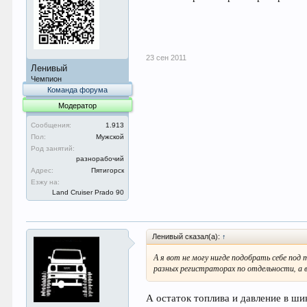
23 сен 2011
Ленивый
Чемпион
Команда форума
Модератор
Сообщения:
1.913
Пол:
Мужской
Род занятий:
разнорабочий
Адрес:
Пятигорск
Езжу на:
Land Cruiser Prado 90
Ленивый сказал(а):
↑
А я вот не могу нигде подобрать себе по
разных регистраторах по отдельности, а 
А остаток топлива и давление в ши