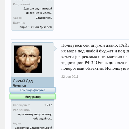
Род занятий:
Двигаю спутниковый
интернет в массы.
Адрес:
Ставрополь
Езжу на:
Кирка 2 с Ван Дизелем
Пользуюсь сей штукой давно, ГАЙц
их море под любой бюджет и под лю
кстати (не реклама инт. магазин не
территории РФ!!! Очень доволен в 
поворотный объектив. Использую 
22 сен 2011
Лысый Дед
Чемпион
Команда форума
Модератор
Сообщения:
1.717
Род занятий:
юрист-кому надо помогу,
обращайтесь
Адрес:
Ессентуки Ставропольский