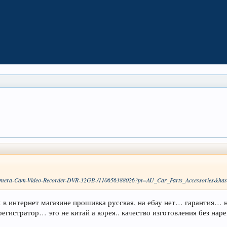
Camera-Cam-Video-Recorder-DVR-32GB-/110656388026?pt=AU_Car_Parts_Accessories&ha
 в интернет магазине прошивка русская, на ебау нет… гарантия… 
регистратор… это не китай а корея.. качество изготовления без на