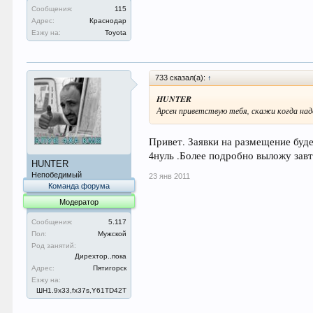
Сообщения:
115
Адрес:
Краснодар
Езжу на:
Toyota
733 сказал(а):
↑
HUNTER
Арсен приветствую тебя, скажи когда надо
Привет. Заявки на размещение буде
4нуль .Более подробно выложу завт
HUNTER
Непобедимый
23 янв 2011
Команда форума
Модератор
Сообщения:
5.117
Пол:
Мужской
Род занятий:
Дирехтор..пока
Адрес:
Пятигорск
Езжу на:
ШН1.9x33,fx37s,Y61TD42T