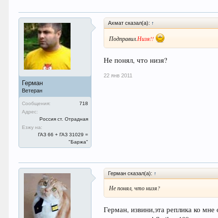
Ахмат сказал(а):
↑
Подправил.
Низя!!
Не понял, что низя?
22 янв 2011
Герман
Ветеран
Сообщения:
718
Адрес:
Россия ст. Отрадная
Езжу на:
ГАЗ 66 + ГАЗ 31029 =
"Баржа"
Герман сказал(а):
↑
Не понял, что низя?
Герман, извини,эта реплика ко мне