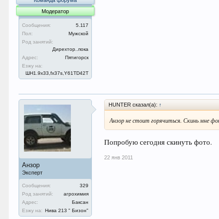
Команда форума
Модератор
Сообщения:
5.117
Пол:
Мужской
Род занятий:
Дирехтор..пока
Адрес:
Пятигорск
Езжу на:
ШН1.9x33,fx37s,Y61TD42T
HUNTER сказал(а):
↑
Анзор не стоит горячиться. Скинь мне фо
Попробую сегодня скинуть фото.
22 янв 2011
Анзор
Эксперт
Сообщения:
329
Род занятий:
агрохимия
Адрес:
Баксан
Езжу на:
Нива 213 " Бизон"