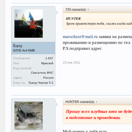
733 сказал(а):
↑
HUNTER
Арсен приветствую тебя, скажи когда надо
marseltaxi@mail.ru
заявки на размещ
проживанию и размещению по тел.
Балу
P.S.подправил адрес
КЛУБ 4х4 КМВ
Сообщения:
1.637
23 янв 2011
Пол:
Мужской
Род занятий:
Спасатель МЧС
Адрес:
Россия
Езжу на:
Гранд Чероки 5.2
HUNTER сказал(а):
↑
Прошу всех клубных кто не буд
в подготовке и проведении.
Мой номер у тебя есть