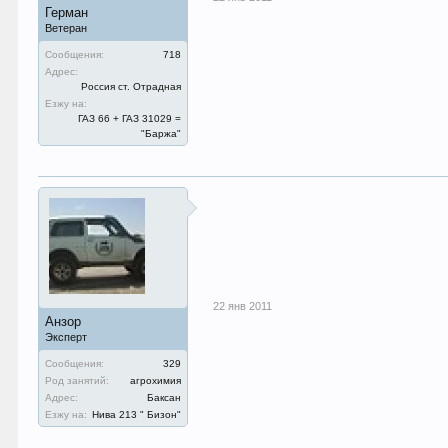
Герман
Ветеран
Сообщения:
718
Адрес:
Россия ст. Отрадная
Езжу на:
ГАЗ 66 + ГАЗ 31029 =
"Баржа"
22 янв 2011
Анзор
Эксперт
Сообщения:
329
Род занятий:
агрохимия
Адрес:
Баксан
Езжу на:
Нива 213 " Бизон"