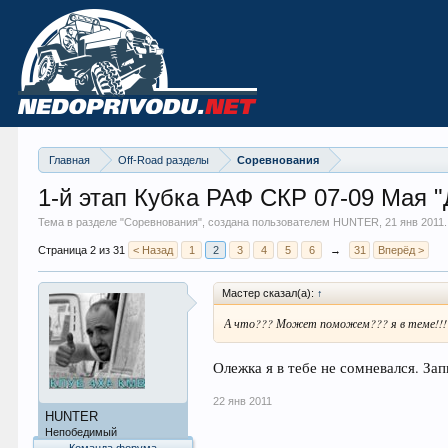
Главная
Off-Road разделы
Соревнования
1-й этап Кубка РАФ СКР 07-09 Мая 
Тема в разделе "
Соревнования
", создана пользователем HUNTER,
21 янв 2011
.
Страница 2 из 31
< Назад
1
2
3
4
5
6
→
31
Вперёд >
Мастер сказал(а):
↑
А что??? Может поможем??? я в теме!!!
Олежка я в тебе не сомневался. З
22 янв 2011
HUNTER
Непобедимый