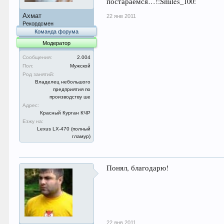
постараемся…!:Smiles_100:
Ахмат
22 янв 2011
Рекордсмен
Команда форума
Модератор
Сообщения:
2.004
Пол:
Мужской
Род занятий:
Владелец небольшого
предприятия по
производству ше
Адрес:
Красный Курган КЧР
Езжу на:
Lexus LX-470 (полный
гламур)
Понял, благодарю!
22 янв 2011