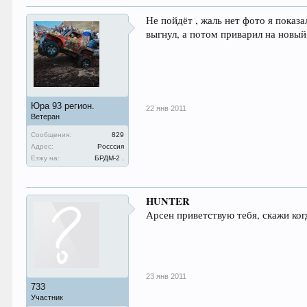
Не пойдёт , жаль нет фото я показ
выгнул, а потом приварил на новый
Юра 93 регион.
22 янв 2011
Ветеран
Сообщения:
829
Адрес:
Росссия
Езжу на:
БРДМ-2 .
HUNTER
Арсен приветствую тебя, скажи ког
23 янв 2011
733
Участник