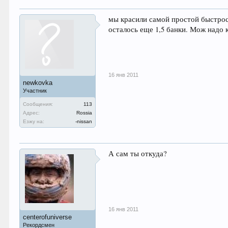
мы красили самой простой быстросо
осталось еще 1,5 банки. Мож надо 
16 янв 2011
newkovka
Участник
Сообщения:
113
Адрес:
Rossia
Езжу на:
-nissan
А сам ты откуда?
16 янв 2011
centerofuniverse
Рекордсмен