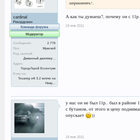
заправляютъ?..
А как ты думаеш?, почему он с 11р. за 
cardinal
Рекордсмен
19 янв 2011
Команда форума
Модератор
Сообщения:
2.776
Пол:
Мужской
Род занятий:
Диванный джиппер…
Адрес:
Город-Герой Ессентуки
Езжу на:
Touareg vr6 3.2 коплю на
Ниву…
у нас он не был 11р.. был в районе
с бутаном, от этого и цену подним
опускает
))
19 янв 2011