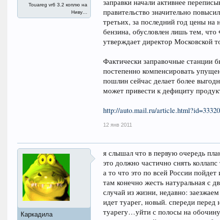
заправки начали активнее переписыв
Touareg vr6 3.2 коплю на
правительство значительно повысил
Ниву…
третьих, за последний год цены на 
бензина, обусловлен лишь тем, что
утверждает директор Московской т
Фактически заправочные станции б
постепенно компенсировать упущен
пошлин сейчас делает более выгодн
может привести к дефициту продукт
http://auto.mail.ru/article.html?id=33320
12 янв 2011
я слышал что в первую очередь пла
это должно частично снять коллапс
а то что это по всей России пойд
там конечно жесть натуральная с д
случай из жизни, недавно: заезжаем
идет туарег, новый. спереди перед
туарегу…уйти с полосы на обочину
Каркадила