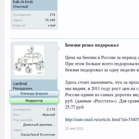
kak-ni-kruti
Опытный
Сообщения:
279
Адрес:
76,190
Езжу на:
x-trail
Бензин резко подорожал
Цена на бензин в России за период с
При этом больше всего подорожало 
бензин подорожал за одну неделю в
Здесь стоит напомнить, что за про
cardinal
мы видим, в 2011 году рост цен на 
Рекордсмен
Команда форума
России одним из самых дорогих видо
руб. (данные «Росстата»). Для сравн
Модератор
25,77 руб
Сообщения:
2.776
Пол:
Мужской
http://auto.mail.ru/article.html?id=33407
Род занятий:
Диванный джиппер…
22 янв 2011
Адрес:
Город-Герой Ессентуки