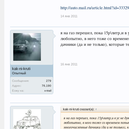
http://auto.mail.ru/article.html?id=33329
14 янв 2011
я на газ перешел, пока 15р\литр,и в 
любопытно, в него тоже со времене
дачники (да и не только), которые 
16 янв 2011
kak-ni-kruti
Опытный
Сообщения:
279
Адрес:
76,190
Езжу на:
x-trail
kak-ni-kruti сказал(а):
↑
я на газ перешел, пока 15р\литр,и в ус не ду
любопытно, в него тоже со временем попы
многочисленные дачники (да и не только),