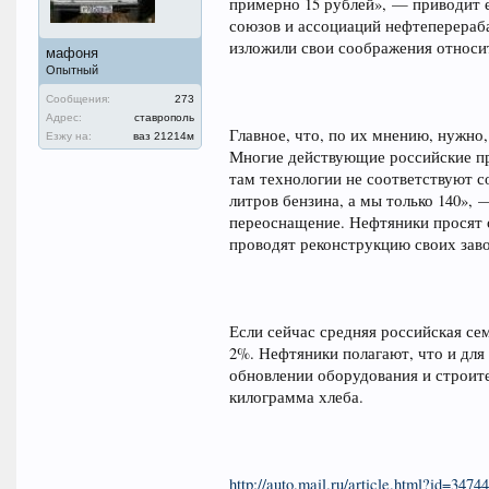
примерно 15 рублей», — приводит е
союзов и ассоциаций нефтеперераб
изложили свои соображения относит
мафоня
Опытный
Сообщения:
273
Адрес:
ставрополь
Главное, что, по их мнению, нужно
Езжу на:
ваз 21214м
Многие действующие российские пр
там технологии не соответствуют 
литров бензина, а мы только 140»,
переоснащение. Нефтяники просят 
проводят реконструкцию своих заво
Если сейчас средняя российская сем
2%. Нефтяники полагают, что и для
обновлении оборудования и строите
килограмма хлеба.
http://auto.mail.ru/article.html?id=34744