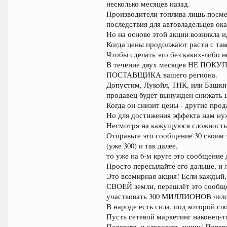
несколько месяцев назад.
Производители топлива лишь посмея
последствия для автовладельцев ок
Но на основе этой акции возникла и
Когда цены продолжают расти с та
Чтобы сделать это без каких-либо н
В течение двух месяцев НЕ ПО
ПОСТАВЩИКА вашего региона.
Допустим, Лукойл, ТНК, или Башкир
продавец будет вынужден снижать 
Когда он снизит цены - другие про
Но для достижения эффекта нам ну
Несмотря на кажущуюся сложность,
Отправьте это сообщение 30 своим
(уже 300) и так далее,
то уже на 6-м круге это сообщение 
Просто пересылайте его дальше, и 
Это всемирная акция! Если каждый,
СВОЕЙ земли, перешлёт это сообще
участвовать 300 МИЛЛИОНОВ чело
В народе есть сила, под которой с
Пусть сетевой маркетинг наконец-то
Поверить и следовать акции! Повер