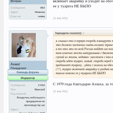
включает аварийку и уходит на обоч
Ветеран
ее у туарега НЕ БЫЛО
Сообщения:
864
Адрес:
Невинка
Езжу на:
нивка
12 янв 2011
Каркадила сказал(а):
↑
я слышал что в первую очередь планируют 
это должно частично снять коллапс тран
а то что это по всей России пойдет им п
там конечно жесть натуральная с движени
случай из жизни, недавно: заезжаем с юга 
спереди идет туарег, новый. спереди перед
Ахмат
предлагает туарегу…уйти с полосы на об
Рекордсмен
(!!!), туарег включает аварийку и уходит на
Команда форума
таком потоке ее у туарега НЕ БЫЛО
Модератор
С 1979 года благодарю Аллаха, за то
Сообщения:
2.004
Пол:
Мужской
12 янв 2011
Род занятий:
Владелец небольшого
предприятия по
производству ше
Адрес: