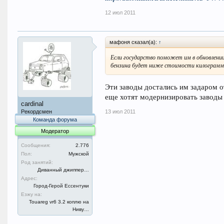
12 июл 2011
мафоня сказал(а):
↑
Если государство поможет им в обновлении
бензина будет ниже стоимости килограмма
Эти заводы достались им задаром о
еще хотят модернизировать заводы за
cardinal
Рекордсмен
13 июл 2011
Команда форума
Модератор
Сообщения:
2.776
Пол:
Мужской
Род занятий:
Диванный джиппер…
Адрес:
Город-Герой Ессентуки
Езжу на:
Touareg vr6 3.2 коплю на
Ниву…