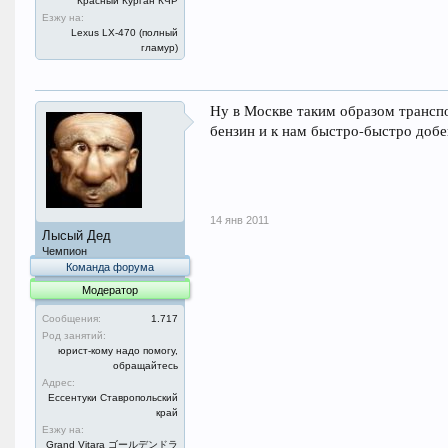
Красный Курган КЧР
Езжу на:
Lexus LX-470 (полный
гламур)
Ну в Москве таким образом транспо
бензин и к нам быстро-быстро добе
14 янв 2011
Лысый Дед
Чемпион
Команда форума
Модератор
Сообщения:
1.717
Род занятий:
юрист-кому надо помогу,
обращайтесь
Адрес:
Ессентуки Ставропольский
край
Езжу на:
Grand Vitara ゴールデンドラ