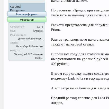
налог снизится на 50%.
cardinal
По расчетам «Труда», при выгодных
Рекордсмен
Команда форума
заплатить за машину даже больше,
Модератор
Расчеты представлены для популяр
Сообщения:
2.776
Priora.
Пол:
Мужской
Род занятий:
Размер транспортного налога завис
Диванный джиппер…
Адрес:
также от налоговой ставки.
Город-Герой Ессентуки
Езжу на:
В прошлом году для автомобиля мо
Touareg vr6 3.2 коплю на
Ниву…
был установлен на уровне 5 рублей.
490 рублей.
В этом году ставку налога сократил
владельцу Lada Priora в текущем го
А вот затраты на бензин для владе
Средний расход топлива для Lada Pri
литров.