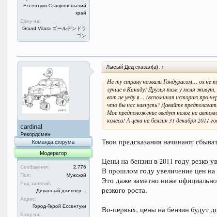
Ессентуки Ставропольский
край
Езжу на:
Grand Vitara ゴールデンドラ
ゴン
Лысый Дед сказал(а):
↑
Не ту страну назвали Гондурасом… ох не 
лучше в Канаду! Друзья там у меня живут,
вот не уеду я… (вспоминая историю про че
что бы нас нагнуть? Давайте предполагать
Мое предположение введут налог на автомо
колеса! А цена на бензин 31 декабря 2011 год
cardinal
Рекордсмен
Твои предсказания начинают сбыва
Команда форума
Модератор
Цены на бензин в 2011 году резко у
Сообщения:
2.776
В прошлом году увеличение цен на 
Пол:
Мужской
Это даже заметно ниже официально
Род занятий:
резкого роста.
Диванный джиппер…
Адрес:
Город-Герой Ессентуки
Во-первых, цены на бензин будут д
Езжу на: