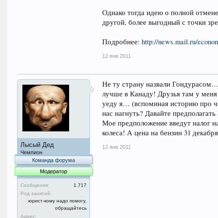
Однако тогда идею о полной отмене 
другой, более выгодный с точки зр
Подробнее:
http://news.mail.ru/econ
12 янв 2011
Не ту страну назвали Гондурасом…
лучше в Канаду! Друзья там у меня 
уеду я… (вспоминая историю про че
нас нагнуть? Давайте предполагать 
Мое предположение введут налог на
колеса! А цена на бензин 31 декабря 
Лысый Дед
12 янв 2011
Чемпион
Команда форума
Модератор
Сообщения:
1.717
Род занятий:
юрист-кому надо помогу,
обращайтесь
Адрес: