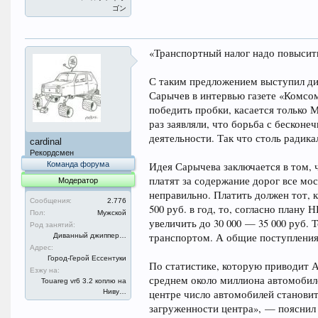
ゴン
«Транспортный налог надо повысить
С таким предложением выступил ди
Сарычев в интервью газете «Комсом
победить пробки, касается только 
раз заявляли, что борьба с бескон
деятельности. Так что столь радик
cardinal
Рекордсмен
Команда форума
Идея Сарычева заключается в том, 
платят за содержание дорог все мо
Модератор
неправильно. Платить должен тот, к
Сообщения:
2.776
500 руб. в год, то, согласно плану
Пол:
Мужской
увеличить до 30 000 — 35 000 руб. 
Род занятий:
транспортом. А общие поступления
Диванный джиппер…
Адрес:
Город-Герой Ессентуки
По статистике, которую приводит А
Езжу на:
среднем около миллиона автомобиле
Touareg vr6 3.2 коплю на
Ниву…
центре число автомобилей становит
загруженности центра», — пояснил 