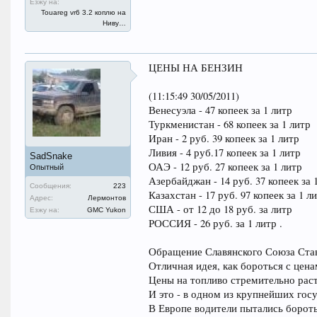
Езжу на:
Touareg vr6 3.2 коплю на
Ниву…
ЦЕНЫ НА БЕНЗИН
(11:15:49 30/05/2011)
Венесуэла - 47 копеек за 1 литр
Туркменистан - 68 копеек за 1 литр
Иран - 2 руб. 39 копеек за 1 литр
Ливия - 4 руб.17 копеек за 1 литр
SadSnake
ОАЭ - 12 руб. 27 копеек за 1 литр
Опытный
Азербайджан - 14 руб. 37 копеек за 
Сообщения:
223
Казахстан - 17 руб. 97 копеек за 1 л
Адрес:
Лермонтов
США - от 12 до 18 руб. за литр
Езжу на:
GMC Yukon
РОССИЯ - 26 руб. за 1 литр .
Обращение Славянского Союза Ста
Отличная идея, как бороться с цена
Цены на топливо стремительно расту
И это - в одном из крупнейших гос
В Европе водители пытались бороть