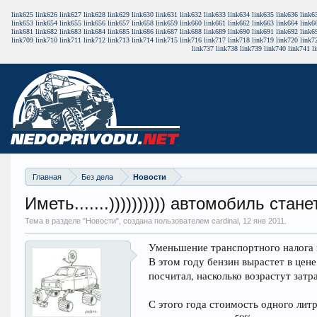
link625
link626
link627
link628
link629
link630
link631
link632
link633
link634
link635
link636
link6
link653
link654
link655
link656
link657
link658
link659
link660
link661
link662
link663
link664
link6
link681
link682
link683
link684
link685
link686
link687
link688
link689
link690
link691
link692
link6
link709
link710
link711
link712
link713
link714
link715
link716
link717
link718
link719
link720
link7
link737
link738
link739
link740
link741
l
Главная
Без дела
Новости
Иметь.......)))))))))) автомобиль ста
Тема в разделе "
Новости
", создана пользователем cardinal,
12 янв 2011
.
Уменьшение транспортного налога в
В этом году бензин вырастет в цене
посчитал, насколько возрастут затр
С этого года стоимость одного литр