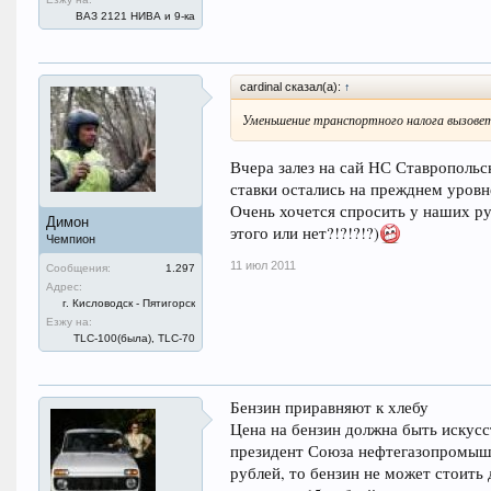
ВАЗ 2121 НИВА и 9-ка
cardinal сказал(а):
↑
Уменьшение транспортного налога вызовет 
Вчера залез на сай НС Ставропольск
ставки остались на прежднем уровне
Очень хочется спросить у наших ру
Димон
этого или нет?!?!?!?)
Чемпион
11 июл 2011
Сообщения:
1.297
Адрес:
г. Кисловодск - Пятигорск
Езжу на:
TLC-100(была), TLC-70
Бензин приравняют к хлебу
Цена на бензин должна быть искусс
президент Союза нефтегазопромышл
рублей, то бензин не может стоить 