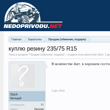
Главная
Барахолка
Продам (обменяю, подарю)
куплю резину 235/75 R15
Тема в разделе "
Продам (обменяю, подарю)
", создана пользователем Stich,
3 де
В количестве 4шт. в хорошем сост
3 дек 2010
Stich
Молодой
Сообщения:
77
Адрес:
Нальчик