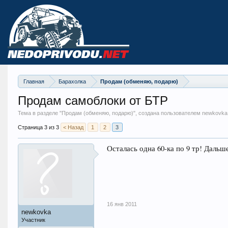
Главная
Барахолка
Продам (обменяю, подарю)
Продам самоблоки от БТР
Тема в разделе "
Продам (обменяю, подарю)
", создана пользователем newkovka
Страница 3 из 3
< Назад
1
2
3
Осталась одна 60-ка по 9 тр! Даль
16 янв 2011
newkovka
Участник