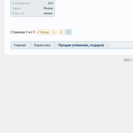
Сообщения:
113
Адрес:
Rossia
Езжу на:
-nissan
Страница 3 из 3
< Назад
1
2
3
Главная
Барахолка
Продам (обменяю, подарю)
2007–