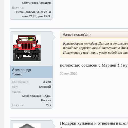
г.Пятигорск-Армавир
Езжу на:
Ниссан датсун. v6.rb-25. и
нива 2121, уже ТР-3.
Marusy сказал(а):
↑
Краснодарцы-молодцы. Думаю, и джиперам
такой же коррекционный интернат в Инозе
Положение у них , как и у всех подобных з
полностью согласен с Марией!!!! н
Александр
30 ноя 2010
Тренер
Сообщения:
3.760
Пол:
Мужской
Адрес:
Минеральные Воды,
Россия
Езжу на:
Уаз
Подарки куплены и отвезены в школу