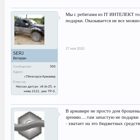
Мы с ребятами из IT ИНТЕЛЕКТ то
подарки. Оказывается не все можно 
27 ноя 2010
SERJ
Ветеран
Сообщения:
550
Адрес:
г.Пятигорск-Армавир
Езжу на:
Ниссан датсун. v6.rb-25. и
нива 2121, уже ТР-3.
В армавире не просто дом брошеных
зрению.....там зачастую не подарк
- хватает на это бюджетных средств