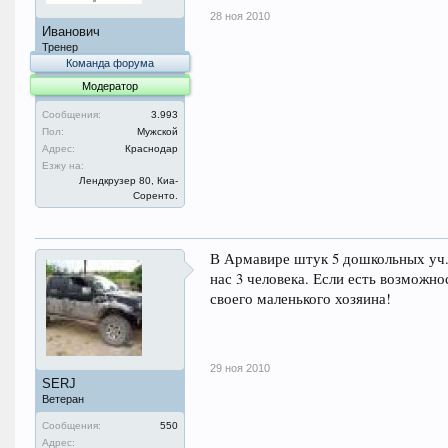
28 ноя 2010
Иванович
Тренер
Команда форума
Модератор
Сообщения:
3.993
Пол:
Мужской
Адрес:
Краснодар
Езжу на:
Лендкрузер 80, Киа-
Соренто.
В Армавире штук 5 дошкольных уч.й
нас 3 человека. Если есть возможн
своего маленького хозяина!
29 ноя 2010
SERJ
Ветеран
Сообщения:
550
Адрес: