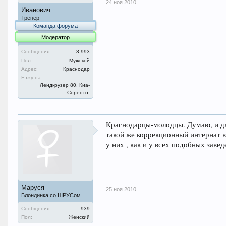
24 ноя 2010
Иванович
Тренер
Команда форума
Модератор
Сообщения:
3.993
Пол:
Мужской
Адрес:
Краснодар
Езжу на:
Лендкрузер 80, Киа-
Соренто.
Краснодарцы-молодцы. Думаю, и дж
такой же коррекционный интернат 
у них , как и у всех подобных зав
Маруся
25 ноя 2010
Блондинка со ШРУСом
Сообщения:
939
Пол:
Женский