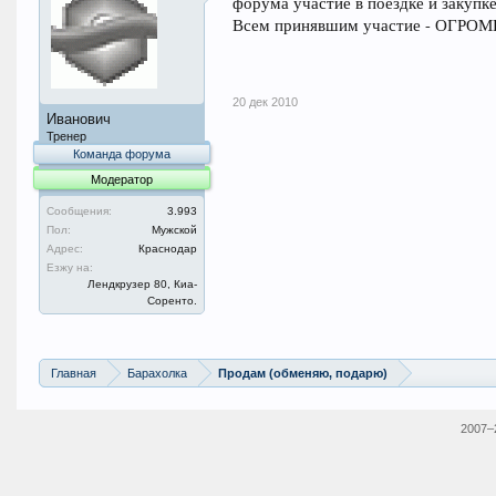
форума участие в поездке и закупк
Всем принявшим участие - ОГРОМНО
20 дек 2010
Иванович
Тренер
Команда форума
Модератор
Сообщения:
3.993
Пол:
Мужской
Адрес:
Краснодар
Езжу на:
Лендкрузер 80, Киа-
Соренто.
Главная
Барахолка
Продам (обменяю, подарю)
2007–