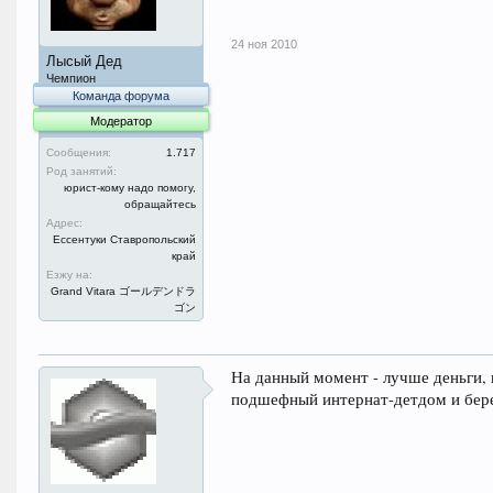
24 ноя 2010
Лысый Дед
Чемпион
Команда форума
Модератор
Сообщения:
1.717
Род занятий:
юрист-кому надо помогу,
обращайтесь
Адрес:
Ессентуки Ставропольский
край
Езжу на:
Grand Vitara ゴールデンドラ
ゴン
На данный момент - лучше деньги, 
подшефный интернат-детдом и берете