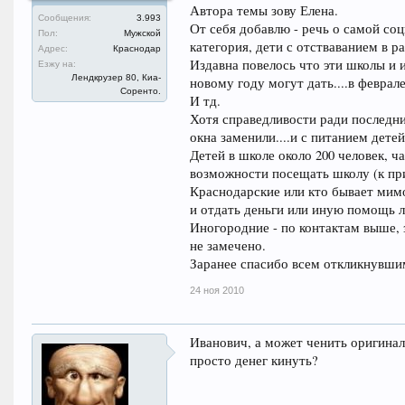
Автора темы зову Елена.
Сообщения:
3.993
От себя добавлю - речь о самой со
Пол:
Мужской
категория, дети с отстваванием в ра
Адрес:
Краснодар
Издавна повелось что эти школы и 
Езжу на:
Лендкрузер 80, Киа-
новому году могут дать....в феврале.
Соренто.
И тд.
Хотя справедливости ради последни
окна заменили....и с питанием дете
Детей в школе около 200 человек, 
возможности посещать школу (к пр
Краснодарские или кто бывает мимо
и отдать деньги или иную помощь л
Иногородние - по контактам выше, 
не замечено.
Заранее спасибо всем откликнувши
24 ноя 2010
Иванович, а может ченить оригина
просто денег кинуть?