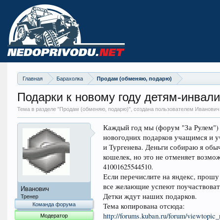
Главная
Барахолка
Продам (обменяю, подарю)
Подарки к новому году детям-инвал
Тема в разделе "
Продам (обменяю, подарю)
", создана пользователем Иванович
Каждый год мы (форум "За Рулем") 
новогодних подарков учащимся и у
и Тургенева. Деньги собираю я обыч
кошелек, но это не отменяет возмо
41001625544510.
Если перечислите на яндекс, прошу
все желающие успеют поучаствовать
Иванович
Детки ждут наших подарков.
Тренер
Команда форума
Тема копирована отсюда:
http://forums.kuban.ru/forum/viewtopi
Модератор