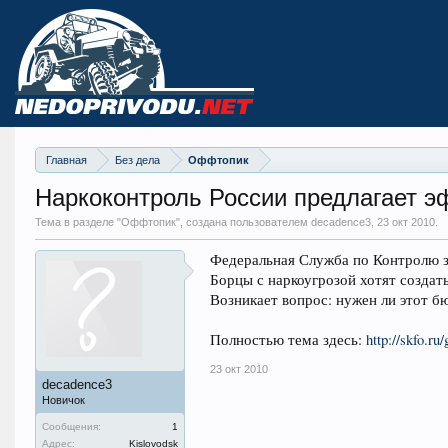
Главная
Без дела
Оффтопик
Наркоконтроль России предлагает э
Тема в разделе "
Оффтопик
", создана пользователем decadence3,
23 окт 2010
.
Федеральная Служба по Контролю з
Борцы с наркоугрозой хотят созда
Возникает вопрос: нужен ли этот бю
Полностью тема здесь:
http://skfo.ru
23 окт 2010
decadence3
Новичок
Сообщения:
1
Адрес:
Kislovodsk