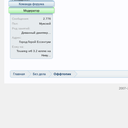
Команда форума
Модератор
Сообщения:
2.776
Пол:
Мужской
Род занятий:
Диванный джиппер…
Адрес:
Город-Герой Ессентуки
Езжу на:
Touareg vr6 3.2 коплю на
Ниву…
Главная
Без дела
Оффтопик
2007–