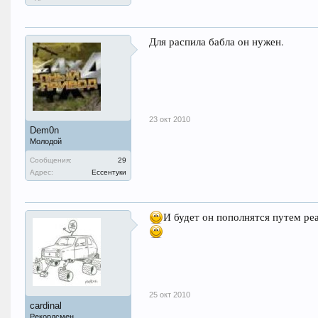
Для распила бабла он нужен.
23 окт 2010
Dem0n
Молодой
Сообщения:
29
Адрес:
Ессентуки
И будет он пополнятся путем ре
25 окт 2010
cardinal
Рекордсмен