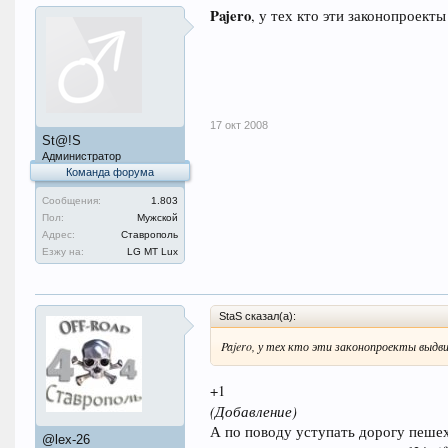
Pajero
, у тех кто эти законопроекты 
17 окт 2008
St@!S
Администратор
Команда форума
Сообщения:
1.803
Пол:
Мужской
Адрес:
Ставрополь
Езжу на:
LG MT Lux
StaS сказал(а):
Pajero, у тех кто эти законопроекты выдви
+1
(Добавление)
А по поводу уступать дорогу пешех
@lex-26