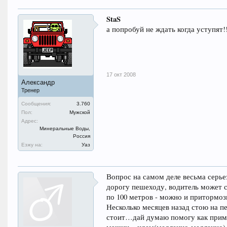
StaS
а попробуй не ждать когда уступят!!!!
17 окт 2008
Александр
Тренер
Сообщения:
3.760
Пол:
Мужской
Адрес:
Минеральные Воды,
Россия
Езжу на:
Уаз
Вопрос на самом деле весьма серь
дорогу пешеходу, водитель может 
по 100 метров - можно и притормозить
Несколько месяцев назад стою на п
стоит…дай думаю помогу как приме