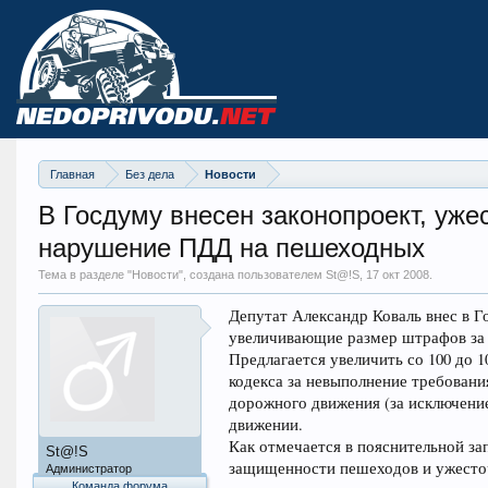
Главная
Без дела
Новости
В Госдуму внесен законопроект, уже
нарушение ПДД на пешеходных
Тема в разделе "
Новости
", создана пользователем St@!S,
17 окт 2008
.
Депутат Александр Коваль внес в 
увеличивающие размер штрафов за
Предлагается увеличить со 100 до 
кодекса за невыполнение требован
дорожного движения (за исключени
движении.
Как отмечается в пояснительной за
St@!S
защищенности пешеходов и ужесточ
Администратор
Команда форума