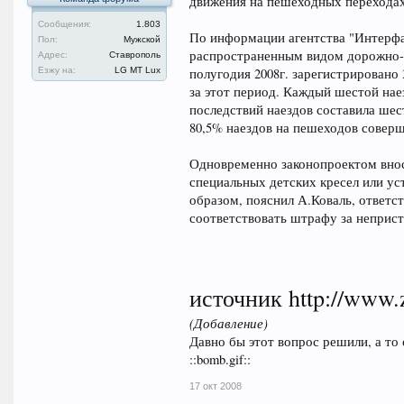
движения на пешеходных переходах
Сообщения:
1.803
По информации агентства "Интерфа
Пол:
Мужской
распространенным видом дорожно-т
Адрес:
Ставрополь
Езжу на:
LG MT Lux
полугодия 2008г. зарегистрировано 
за этот период. Каждый шестой нае
последствий наездов составила шес
80,5% наездов на пешеходов соверш
Одновременно законопроектом внос
специальных детских кресел или уст
образом, пояснил А.Коваль, ответст
соответствовать штрафу за неприст
источник http://www.z
(Добавление)
Давно бы этот вопрос решили, а то 
::bomb.gif::
17 окт 2008