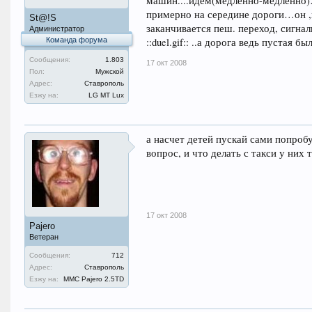
машин....идем(медленно-медленно)…и
примерно на середине дороги…он ,
St@!S
заканчивается пеш. переход, сигнали
Администратор
Команда форума
::duel.gif:: ..а дорога ведь пустая бы
Сообщения:
1.803
17 окт 2008
Пол:
Мужской
Адрес:
Ставрополь
Езжу на:
LG MT Lux
а насчет детей пускай сами попробу
вопрос, и что делать с такси у них
17 окт 2008
Pajero
Ветеран
Сообщения:
712
Адрес:
Ставрополь
Езжу на:
MMC Pajero 2.5TD