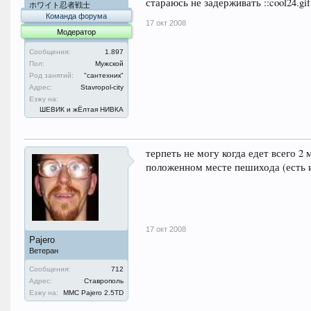
стараюсь не задерживать ::cool24.gif
ホワイト忍者戦士
Команда форума
17 окт 2008
Модератор
Сообщения:
1.897
Пол:
Мужской
Род занятий:
"сантехник"
Адрес:
Stavropol-city
Езжу на:
ШЕВИК и жЁлтая НИВКА
терпеть не могу когда едет всего 2
положенном месте пешихода (есть 
17 окт 2008
Pajero
Ветеран
Сообщения:
712
Адрес:
Ставрополь
Езжу на:
MMC Pajero 2.5TD