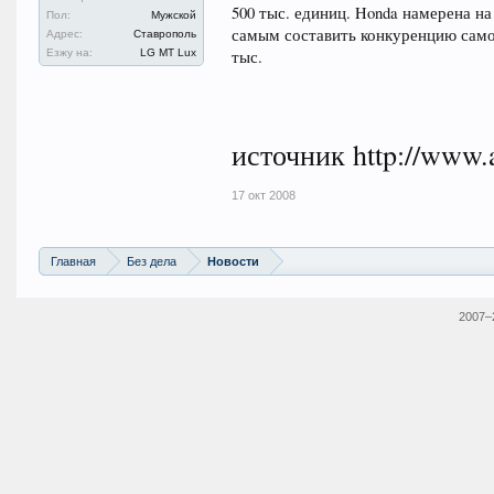
500 тыс. единиц. Honda намерена на $
Пол:
Мужской
самым составить конкуренцию самом
Адрес:
Ставрополь
Езжу на:
LG MT Lux
тыс.
источник http://www.
17 окт 2008
Главная
Без дела
Новости
2007–