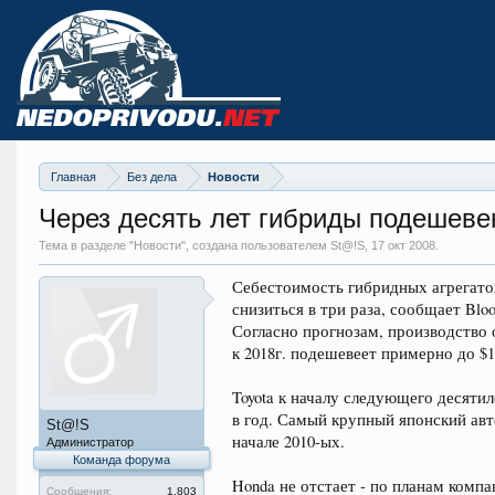
Главная
Без дела
Новости
Через десять лет гибриды подешевею
Тема в разделе "
Новости
", создана пользователем St@!S,
17 окт 2008
.
Себестоимость гибридных агрегатов
снизиться в три раза, сообщает Blo
Согласно прогнозам, производство о
к 2018г. подешевеет примерно до $1
Toyota к началу следующего десяти
в год. Самый крупный японский ав
St@!S
начале 2010-ых.
Администратор
Команда форума
Honda не отстает - по планам компа
Сообщения:
1.803