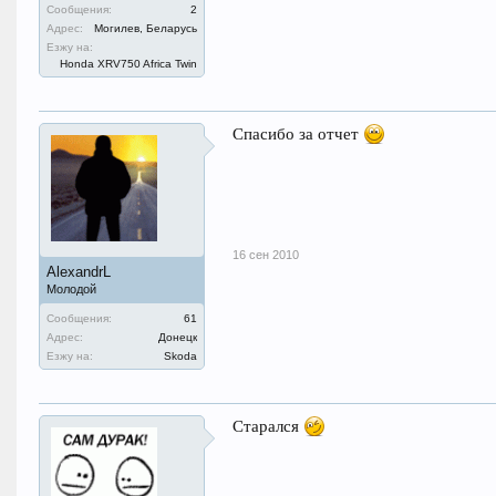
Сообщения:
2
Адрес:
Могилев, Беларусь
Езжу на:
Honda XRV750 Africa Twin
Спасибо за отчет
16 сен 2010
AlexandrL
Молодой
Сообщения:
61
Адрес:
Донецк
Езжу на:
Skoda
Старался