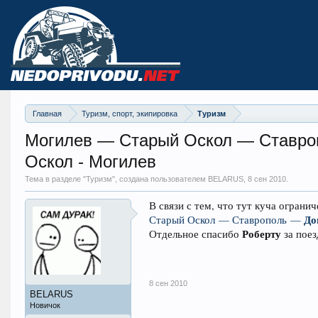
Главная
Туризм, спорт, экипировка
Туризм
Могилев — Старый Оскол — Ставро
Оскол - Могилев
Тема в разделе "
Туризм
", создана пользователем BELARUS,
8 сен 2010
.
В связи с тем, что тут куча ограни
До
Старый Оскол — Ставрополь —
Роберту
Отдельное спасибо
за поез
8 сен 2010
BELARUS
Новичок