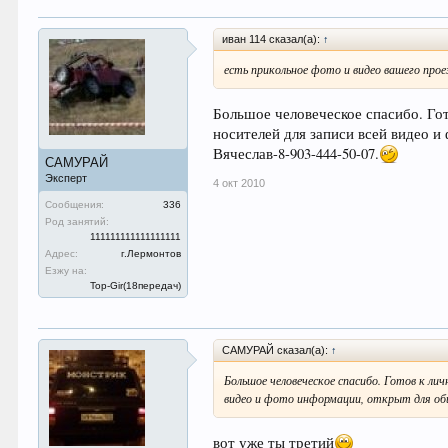
иван 114 сказал(а):
↑
есть прикольное фото и видео вашего прое
Большое человеческое спасибо. Го
носителей для записи всей видео и
Вячеслав-8-903-444-50-07.
САМУРАЙ
Эксперт
4 окт 2010
Сообщения:
336
Род занятий:
111111111111111111
Адрес:
г.Лермонтов
Езжу на:
Top-Gir(18передач)
САМУРАЙ сказал(а):
↑
Большое человеческое спасибо. Готов к ли
видео и фото информации, открыт для общ
вот уже ты третий