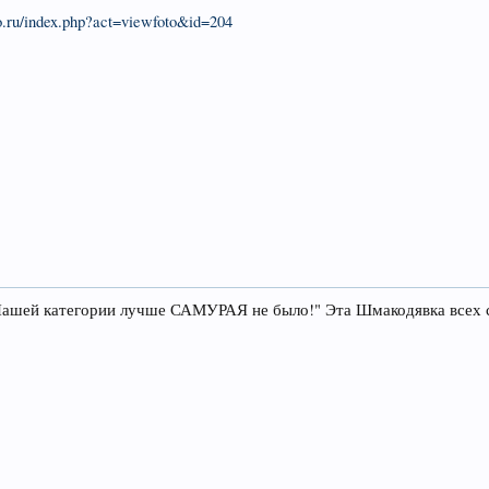
eo.ru/index.php?act=viewfoto&id=204
 Нашей категории лучше САМУРАЯ не было!" Эта Шмакодявка всех с