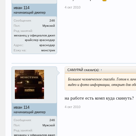
4 окт 2010
иван 114
начинающий джипер
Сообщения:
246
Пол:
Мужской
Род занятий:
механец у официалов джип
крайслер краснодар
Адрес:
краснодар
Езжу на:
монстрик
САМУРАЙ сказал(а):
↑
Большое человеческое спасибо. Готов к ли
видео и фото информации, открыт для общ
на работе есть комп куда скинуть?
4 окт 2010
иван 114
начинающий джипер
Сообщения:
246
Пол:
Мужской
Род занятий:
механец у официалов джип