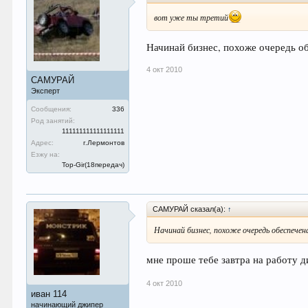
вот уже ты третий
Начинай бизнес, похоже очередь об
4 окт 2010
САМУРАЙ
Эксперт
Сообщения:
336
Род занятий:
111111111111111111
Адрес:
г.Лермонтов
Езжу на:
Top-Gir(18передач)
САМУРАЙ сказал(а):
↑
Начинай бизнес, похоже очередь обеспечена
мне проше тебе завтра на работу д
4 окт 2010
иван 114
начинающий джипер