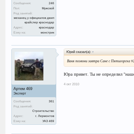
Сообщения:
246
Пол:
Мужской
Род занятий:
механец у официалов джип
крайслер краснодар
Адрес:
краснодар
Езжу на:
монстрик
Юрий сказал(а):
↑
Ваня позвони завтра Сане с Пятигорска 92
Юра привет. Ты не определил "наш
4 окт 2010
Артем 469
Эксперт
Сообщения:
361
Род занятий:
Строительство
Адрес:
г. Лермонтов
Езжу на:
УАЗ 469