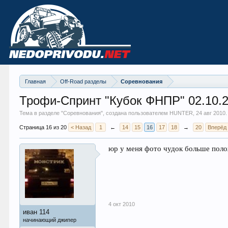
Главная
Off-Road разделы
Соревнования
Трофи-Спринт "Кубок ФНПР" 02.10.
Тема в разделе "
Соревнования
", создана пользователем HUNTER,
24 авг 2010
.
Страница 16 из 20
< Назад
1
←
14
15
16
17
18
→
20
Вперёд
юр у меня фото чудок больше поло
4 окт 2010
иван 114
начинающий джипер