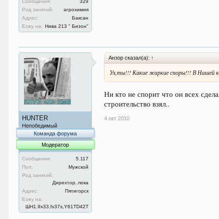
Сообщения:
329
Род занятий:
агрохимия
Адрес:
Баксан
Езжу на:
Нива 213 " Бизон"
Анзор сказал(а):
↑
Ух,ты!!! Какие жаркие споры!!! В Нашей 
Ни кто не спорит что он всех сдела
строительство взял..
HUNTER
4 окт 2010
Непобедимый
Команда форума
Модератор
Сообщения:
5.117
Пол:
Мужской
Род занятий:
Дирехтор..пока
Адрес:
Пятигорск
Езжу на:
ШН1.9x33,fx37s,Y61TD42T