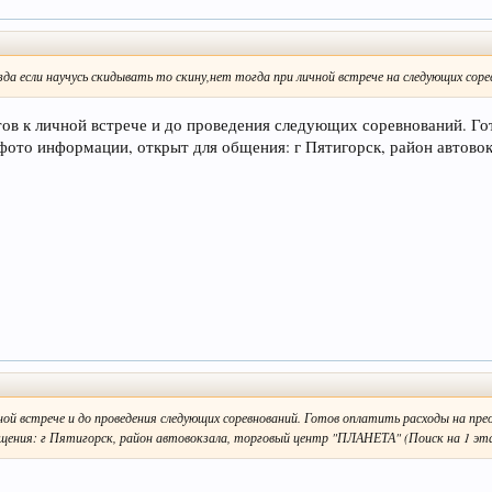
зда если научусь скидывать то скину,нет тогда при личной встрече на следующих соре
тов к личной встрече и до проведения следующих соревнований. Го
 фото информации, открыт для общения: г Пятигорск, район автово
чной встрече и до проведения следующих соревнований. Готов оплатить расходы на пре
ения: г Пятигорск, район автовокзала, торговый центр "ПЛАНЕТА" (Поиск на 1 эта