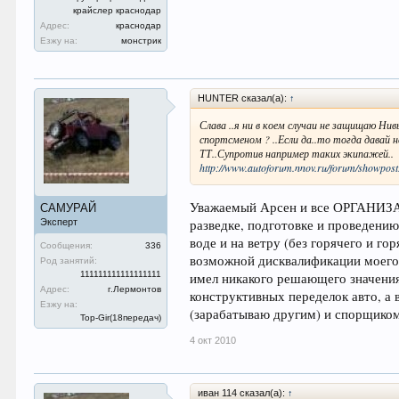
крайслер краснодар
Адрес:
краснодар
Езжу на:
монстрик
HUNTER сказал(а):
↑
Слава ..я ни в коем случаи не защищаю Ни
спортсменом ? ..Если да..то тогда давай
ТТ..Супротив например таких экипажей..
http://www.autoforum.nnov.ru/forum/showpo
Уважаемый Арсен и все ОРГАНИЗ
САМУРАЙ
разведке, подготовке и проведению
Эксперт
воде и на ветру (без горячего и го
Сообщения:
336
возможной дисквалификации моего
Род занятий:
111111111111111111
имел никакого решающего значения 
Адрес:
г.Лермонтов
конструктивных переделок авто, а
Езжу на:
(зарабатываю другим) и спорщиком
Top-Gir(18передач)
4 окт 2010
иван 114 сказал(а):
↑