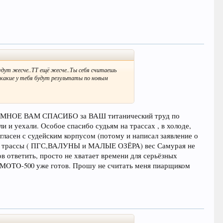
будут жесче..ТТ ещё жесче..Ты себя считаешь
 какие у тебя будут результаты по новым
РОМНОЕ ВАМ СПАСИБО за ВАШ титанический труд по
и и уехали. Особое спасибо судьям на трассах , в холоде,
огласен с судейским корпусом (потому и написал заявление о
тия трассы ( ПГС,ВАЛУНЫ и МАЛЫЕ ОЗЁРА) вес Самурая не
ов ответить, просто не хватает времени для серьёзных
F MOTO-500 уже готов. Прошу не считать меня пиарщиком