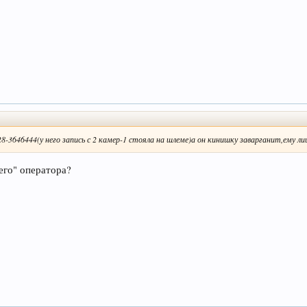
8-3646444(у него запись с 2 камер-1 стояла на шлеме)а он кинишку заварганит,ему л
его" оператора?