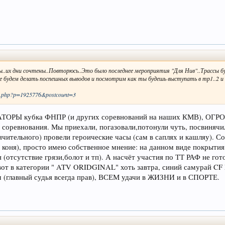
вы..их дни сочтены..Повторюсь..Это было последнее мероприятия "Для Нив"..Трассы 
 не будем делать поспешных выводов и посмотрим как ты будешь выступать в тр1..2 и
st.php?p=1925776&postcount=3
АТОРЫ кубка ФНПР (и других соревнований на наших КМВ), ОГ
 соревнования. Мы приехали, погазовали,потонули чуть, посвинячил
рячительного) провели героические часы (сам в саплях и кашляу). С
 коня), просто имею собственное мнение: на данном виде покры
(отсутствие грязи,болот и тп). А насчёт участия по ТТ РАФ не гот
 вот в категории " ATV ORIDGINAL" хоть завтра, синий самурай C
 (главный судья всегда прав), ВСЕМ удачи в ЖИЗНИ и в СПОРТЕ.