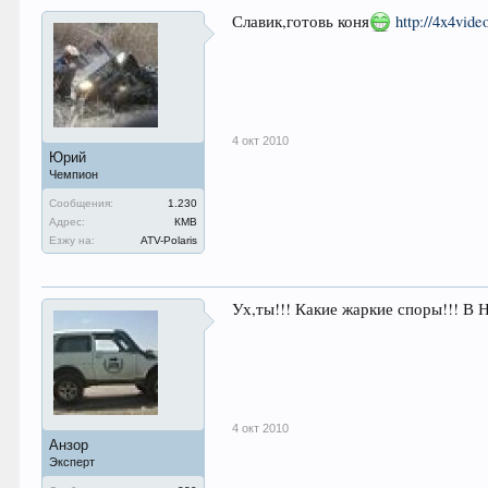
Славик,готовь коня
http://4x4vid
4 окт 2010
Юрий
Чемпион
Сообщения:
1.230
Адрес:
КМВ
Езжу на:
ATV-Polaris
Ух,ты!!! Какие жаркие споры!!! В
4 окт 2010
Анзор
Эксперт