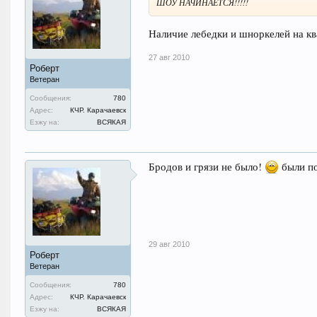
ШОУ НАЧИНАЕТСЯ!!!!!
Наличие лебедки и шноркелей на кв
27 авг 2010
Роберт
Ветеран
Сообщения:
780
Адрес:
КЧР. Карачаевск
Езжу на:
ВСЯКАЯ
Бродов и грязи не было!
были по
29 авг 2010
Роберт
Ветеран
Сообщения:
780
Адрес:
КЧР. Карачаевск
Езжу на:
ВСЯКАЯ