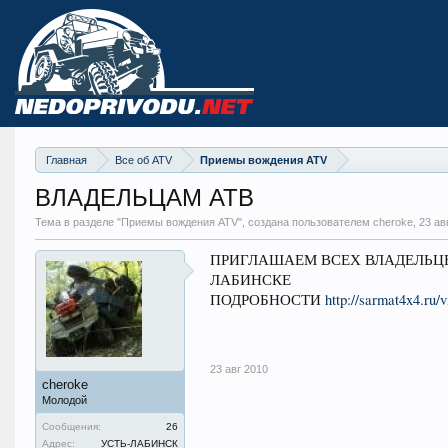
Главная
Все об ATV
Приемы вождения ATV
ВЛАДЕЛЬЦАМ АТВ
Тема в разделе "
Приемы вождения ATV
", создана пользователем cheroke,
23 ав
ПРИГЛАШАЕМ ВСЕХ ВЛАДЕЛЬЦЕ
ЛАБИНСКЕ
ПОДРОБНОСТИ
http://sarmat4x4.ru
23 авг 2010
cheroke
Молодой
Сообщения:
26
Адрес:
УСТЬ-ЛАБИНСК