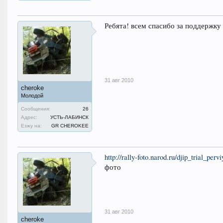
Ребята! всем спасибо за поддержку
31 авг 2010
cheroke
Молодой
Сообщения:
26
Адрес:
УСТЬ-ЛАБИНСК
Езжу на:
GR CHEROKEE
http://rally-foto.narod.ru/djip_trial_pe
фото
31 авг 2010
cheroke