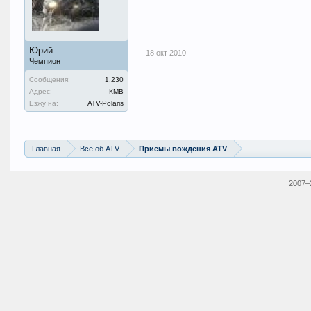
Юрий
18 окт 2010
Чемпион
Сообщения:
1.230
Адрес:
КМВ
Езжу на:
ATV-Polaris
Главная
Все об ATV
Приемы вождения ATV
2007–