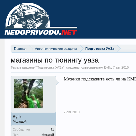
Главная
Авто-технические разделы
Подготовка УАЗа
магазины по тюнингу уаза
Тема в разделе "
Подготовка УАЗа
", создана пользователем Bylik,
7 авг 2010
.
Мужики подскажите есть ли на КМВ 
7 авг 2010
Bylik
Молодой
Сообщения:
41
Пол:
Мужской