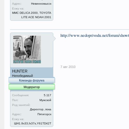
Адрес:
Невинномысск
Езжу на:
ММС DELICA 2000, TOYOTA
LITE ACE NOAH 2001
http://www.nedoprivodu.net/forum/show
7 авг 2010
HUNTER
Непобедимый
Команда форума
Модератор
Сообщения:
5.117
Пол:
Мужской
Род занятий:
Дирехтор..пока
Адрес:
Пятигорск
Езжу на:
ШН1.9x33,fx37s,Y61TD42T