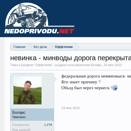
Главная
Без дела
Оффтопик
невинка - минводы дорога перекрыта
Тема в разделе "
Оффтопик
", создана пользователем Боларс,
24 июн 2010
.
федеральная дорога невиномыск- м
Кто знает причину ?
Обьзд был через черкеск !
24 июн 2010
Боларс
Чемпион
Сообщения:
1.278
Род занятий:
-