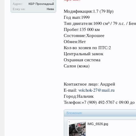
Адрес:
КБР Прохладный
Езжу на:
Нива
Модификация:1.7 (79 Hp)
Год вып:1999
Тип двигателя:1690 см³ / 79 л.с. / Б
Пробег:135 000 км
Состояние:Хорошее
Обмен:Нет
Кол-во хозяев по ПТС:2
Центральный замок
Охранная система
Салон (кожа)
Контактное лицо: Андрей
E-mail:
volchok-27@mail.ru
Город:Нальчик
Телефон:+7 (909) 492-5767 с 09:00 до 
Вложения:
IMG_6926.jpg