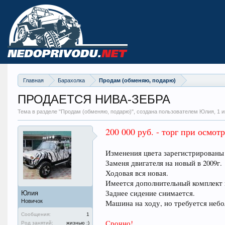
Главная
Барахолка
Продам (обменяю, подарю)
ПРОДАЕТСЯ НИВА-ЗЕБРА
Тема в разделе "
Продам (обменяю, подарю)
", создана пользователем Юлия,
1 
200 000 руб. - торг при осмотр
Изменения цвета зарегистрированы
Заменя двигателя на новый в 2009г.
Ходовая вся новая.
Имеется дополнительный комплект к
Заднее сидение снимается.
Юлия
Новичок
Машина на ходу, но требуется небо
Сообщения:
1
Срочно!
Род занятий:
жизнью :)