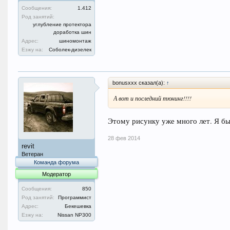
Сообщения:
1.412
Род занятий:
углубление протектора
доработка шин
Адрес:
шиномонтаж
Езжу на:
Соболек-дизелек
bonusxxx сказал(а):
↑
А вот и последний тюнинг!!!!
Этому рисунку уже много лет. Я б
28 фев 2014
revit
Ветеран
Команда форума
Модератор
Сообщения:
850
Род занятий:
Программист
Адрес:
Бекешевка
Езжу на:
Nissan NP300