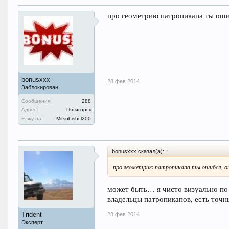
про геометрию патропикапа ты ошиб
bonusxxx
28 фев 2014
Заблокирован
Сообщения:
288
Адрес:
Пятигорск
Езжу на:
Mitsubishi l200
bonusxxx сказал(а):
↑
про геометрию патропикапа ты ошибся, он
может быть… я чисто визуально п
владельцы патропикапов, есть точн
Trident
28 фев 2014
Эксперт