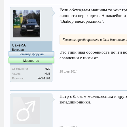
Если обсуждаем машины то конструк
личности переходить. А наклейки и
"Выбор внедорожника".
Хвостом правда цепляет и база длинновата
Санек56
Ветеран
Это типичная особенность почти вс
Команда форума
сравнении с ними же.
Модератор
Сообщения:
629
28 фев 2014
Адрес:
КМВ
Езжу на:
УАЗ-3163
Патр с блоком межколесным и друго
экпедиционники.