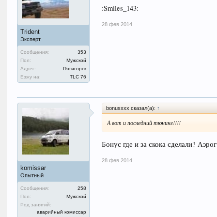
:Smiles_143:
28 фев 2014
Trident
Эксперт
Сообщения:
353
Пол:
Мужской
Адрес:
Пятигорск
Езжу на:
TLC 76
bonusxxx сказал(а):
↑
А вот и последний тюнинг!!!!
Бонус где и за скока сделали? Аэро
28 фев 2014
komissar
Опытный
Сообщения:
258
Пол:
Мужской
Род занятий:
аварийный комиссар