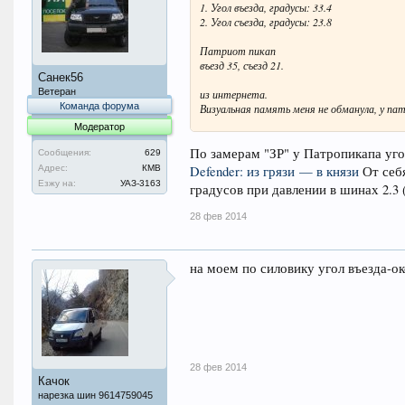
1. Угол въезда, градусы: 33.4
2. Угол съезда, градусы: 23.8
Патриот пикап
въезд 35, съезд 21.
Санек56
Ветеран
из интернета.
Команда форума
Визуальная память меня не обманула, у па
не помню…
Модератор
По замерам "ЗР" у Патропикапа уго
Сообщения:
629
Адрес:
КМВ
Defender: из грязи — в князи
От себя
Езжу на:
УАЗ-3163
градусов при давлении в шинах 2.3 
28 фев 2014
на моем по силовику угол въезда-ок
28 фев 2014
Качок
нарезка шин 9614759045