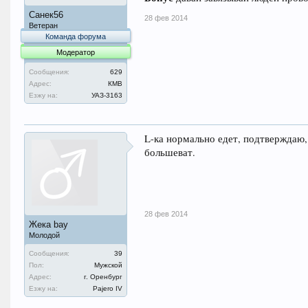
Санек56
28 фев 2014
Ветеран
Команда форума
Модератор
Сообщения:
629
Адрес:
КМВ
Езжу на:
УАЗ-3163
L-ка нормально едет, подтверждаю,
большеват.
28 фев 2014
Жека bay
Молодой
Сообщения:
39
Пол:
Мужской
Адрес:
г. Оренбург
Езжу на:
Pajero IV