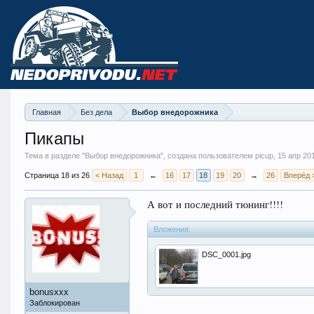
Главная
Без дела
Выбор внедорожника
Пикапы
Тема в разделе "
Выбор внедорожника
", создана пользователем picup,
15 апр 20
Страница 18 из 26
< Назад
1
←
16
17
18
19
20
→
26
Вперёд 
А вот и последний тюнинг!!!!
Вложения:
DSC_0001.jpg
bonusxxx
Заблокирован