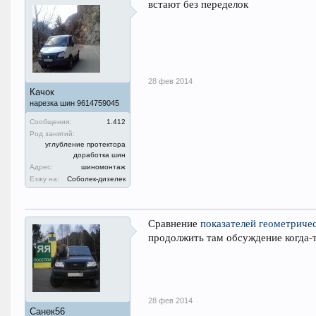
встают без переделок
28 фев 2014
Качок
нарезка шин 9614759045
Сообщения:
1.412
Род занятий:
углубление протектора
доработка шин
Адрес:
шиномонтаж
Езжу на:
Соболек-дизелек
Сравнение
показателей геометриче
продолжить там обсуждение когда-т
28 фев 2014
Санек56