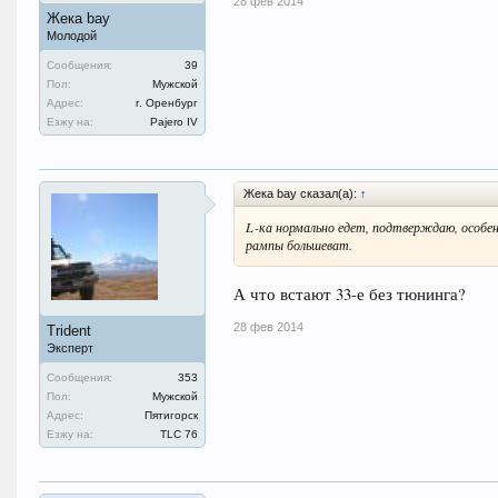
28 фев 2014
Жека bay
Молодой
Сообщения:
39
Пол:
Мужской
Адрес:
г. Оренбург
Езжу на:
Pajero IV
Жека bay сказал(а):
↑
L-ка нормально едет, подтверждаю, особенн
рампы большеват.
А что встают 33-е без тюнинга?
28 фев 2014
Trident
Эксперт
Сообщения:
353
Пол:
Мужской
Адрес:
Пятигорск
Езжу на:
TLC 76