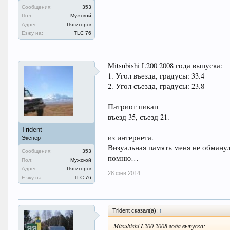
Сообщения:
353
Пол:
Мужской
Адрес:
Пятигорск
Езжу на:
TLC 76
Mitsubishi L200 2008 года выпуска:
1. Угол въезда, градусы: 33.4
2. Угол съезда, градусы: 23.8
Патриот пикап
въезд 35, съезд 21.
Trident
из интернета.
Эксперт
Визуальная память меня не обманул
Сообщения:
353
помню…
Пол:
Мужской
Адрес:
Пятигорск
28 фев 2014
Езжу на:
TLC 76
Trident сказал(а):
↑
Mitsubishi L200 2008 года выпуска: