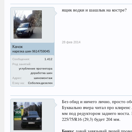
ящик водки и шашлык на костре?
28 фев 2014
Качок
нарезка шин 9614759045
Сообщения:
1.412
Род занятий:
углубление протектора
доработка шин
Адрес:
шиномонтаж
Езжу на:
Соболек-дизелек
Без обид и ничего лично, просто о
Буквально вчера читал про клиренс 
мм под редуктором заднего моста. 
225/75/R16 (29,3) будет 204 мм.
Бонус
давай завязывай людей прово