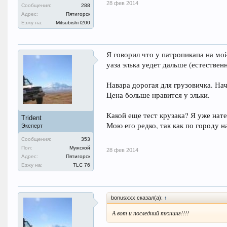
28 фев 2014
Сообщения:
288
Адрес:
Пятигорск
Езжу на:
Mitsubishi l200
Я говорил что у патропикапа на мой
уаза элька уедет дальше (естественн
Навара дорогая для грузовичка. На
Цена больше нравится у эльки.
Какой еще тест крузака? Я уже на
Trident
Мою его редко, так как по городу н
Эксперт
Сообщения:
353
Пол:
Мужской
28 фев 2014
Адрес:
Пятигорск
Езжу на:
TLC 76
bonusxxx сказал(а):
↑
А вот и последний тюнинг!!!!