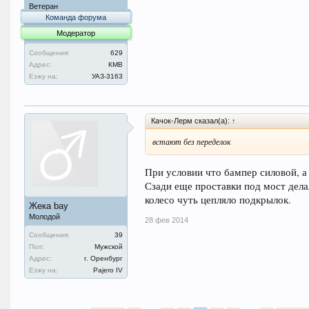
Ветеран
Команда форума
Модератор
Сообщения:
629
Адрес:
КМВ
Езжу на:
УАЗ-3163
Качок-Лерм сказал(а):
↑
встают без переделок
При условии что бампер силовой, а 
Сзади еще проставки под мост дела
колесо чуть цепляло подкрылок.
Жека bay
Молодой
28 фев 2014
Сообщения:
39
Пол:
Мужской
Адрес:
г. Оренбург
Езжу на:
Pajero IV