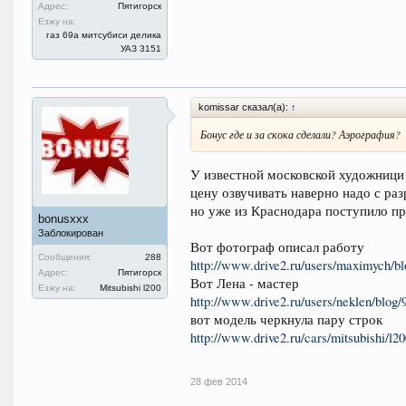
Адрес:
Пятигорск
Езжу на:
газ 69а митсубиси делика
УАЗ 3151
komissar сказал(а):
↑
Бонус где и за скока сделали? Аэрография?
У известной московской художниц
цену озвучивать наверно надо с раз
но уже из Краснодара поступило пр
bonusxxx
Заблокирован
Вот фотограф описал работу
Сообщения:
288
http://www.drive2.ru/users/maximych/b
Адрес:
Пятигорск
Вот Лена - мастер
Езжу на:
Mitsubishi l200
http://www.drive2.ru/users/neklen/blo
вот модель черкнула пару строк
http://www.drive2.ru/cars/mitsubishi/l
28 фев 2014