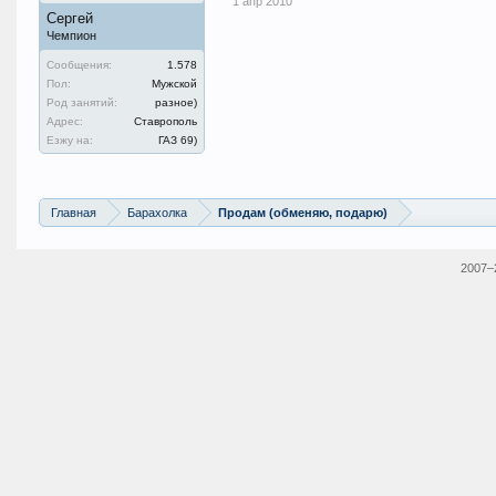
1 апр 2010
Сергей
Чемпион
Сообщения:
1.578
Пол:
Мужской
Род занятий:
разное)
Адрес:
Ставрополь
Езжу на:
ГАЗ 69)
Главная
Барахолка
Продам (обменяю, подарю)
2007–