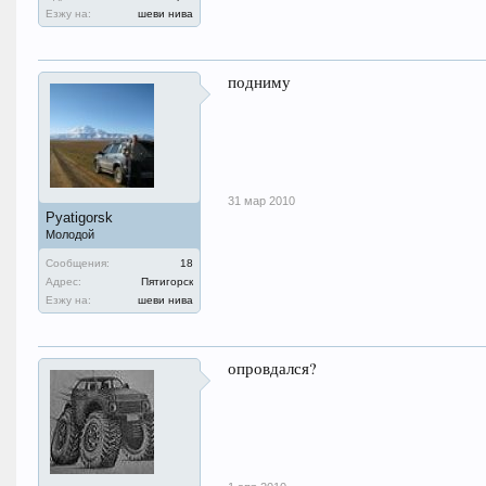
Езжу на:
шеви нива
подниму
31 мар 2010
Pyatigorsk
Молодой
Сообщения:
18
Адрес:
Пятигорск
Езжу на:
шеви нива
опровдался?