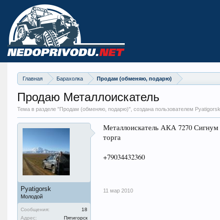
Главная
Барахолка
Продам (обменяю, подарю)
Продаю Металлоискатель
Тема в разделе "
Продам (обменяю, подарю)
", создана пользователем Pyatigors
Металлоискатель АКА 7270 Сигнум и
торга
+79034432360
Pyatigorsk
11 мар 2010
Молодой
Сообщения:
18
Адрес:
Пятигорск