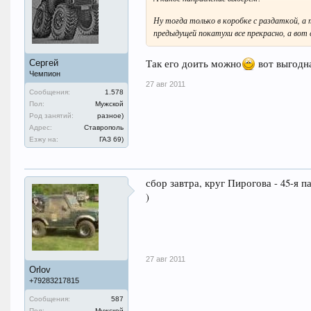
Ну тогда только в коробке с раздаткой, а 
предыдущей покатухи все прекрасно, а вот
Так его доить можно
вот выгодна
Сергей
Чемпион
27 авг 2011
Сообщения:
1.578
Пол:
Мужской
Род занятий:
разное)
Адрес:
Ставрополь
Езжу на:
ГАЗ 69)
сбор завтра, круг Пирогова - 45-я п
)
27 авг 2011
Orlov
+79283217815
Сообщения:
587
Пол:
Мужской