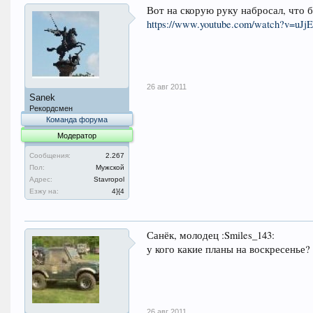
Вот на скорую руку набросал, что 
https://www.youtube.com/watch?v=uJ
26 авг 2011
Sanek
Рекордсмен
Команда форума
Модератор
Сообщения:
2.267
Пол:
Мужской
Адрес:
Stavropol
Езжу на:
4}{4
Санёк, молодец :Smiles_143:
у кого какие планы на воскресенье
26 авг 2011