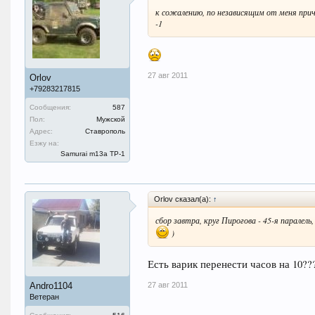
к сожалению, по независящим от меня при
-1
27 авг 2011
Orlov
+79283217815
Сообщения:
587
Пол:
Мужской
Адрес:
Ставрополь
Езжу на:
Samurai m13a ТР-1
Orlov сказал(а):
↑
сбор завтра, круг Пирогова - 45-я паралель
)
Есть варик перенести часов на 10??
27 авг 2011
Andro1104
Ветеран