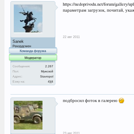
https://nedoprivodu.net/forum/galle
параметрам загрузок, почитай, укаж
22 авг 2011
Sanek
Рекордсмен
Команда форума
Модератор
Сообщения:
2.267
Пол:
Мужской
Адрес:
Stavropol
Езжу на:
4}{4
подбросил фоток в галерею
23 авг 2011