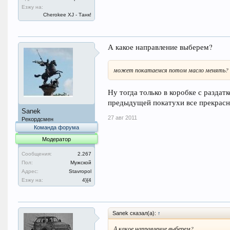
Езжу на:
Cherokee XJ - Танк!
А какое направление выберем?
может покатаемся потом масло менять? в
Ну тогда только в коробке с раздат
предыдущей покатухи все прекрасно
Sanek
27 авг 2011
Рекордсмен
Команда форума
Модератор
Сообщения:
2.267
Пол:
Мужской
Адрес:
Stavropol
Езжу на:
4}{4
Sanek сказал(а):
↑
А какое направление выберем?