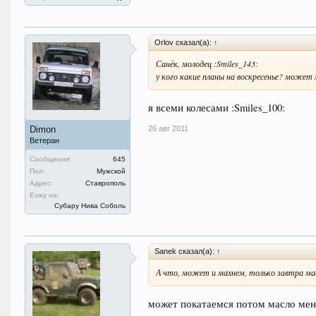
Orlov сказал(а):
↑
Санёк, молодец :Smiles_143:
у кого какие планы на воскресенье? может
я всеми колесами :Smiles_100:
26 авг 2011
Dimon
Ветеран
Сообщения:
645
Пол:
Мужской
Адрес:
Ставрополь
Езжу на:
Субару Нива Соболь
Sanek сказал(а):
↑
А что, может и махнем, только завтра масл
может покатаемся потом масло мен