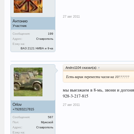
27 авг 2011
Антонио
Участник
Сообщения:
199
Адрес:
Ставрополь
Езжу на:
ВАЗ 2121 НИВА и 9-ка
Andro1104 сказал(а):
↑
Есть варик перенести часов на 10??????
мы выезжаем в 8-мь, звони и догон
928-3-217-815
Orlov
27 авг 2011
+79283217815
Сообщения:
587
Пол:
Мужской
Адрес:
Ставрополь
Езжу на: