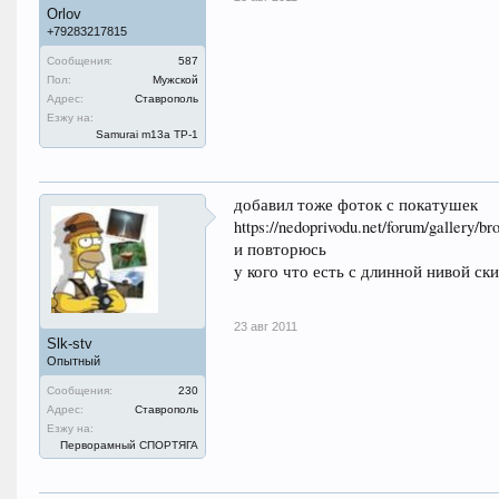
Orlov
+79283217815
Сообщения:
587
Пол:
Мужской
Адрес:
Ставрополь
Езжу на:
Samurai m13a ТР-1
добавил тоже фоток с покатушек
https://nedoprivodu.net/forum/gallery/
и повторюсь
у кого что есть с длинной нивой ск
23 авг 2011
Slk-stv
Опытный
Сообщения:
230
Адрес:
Ставрополь
Езжу на:
Перворамный СПОРТЯГА