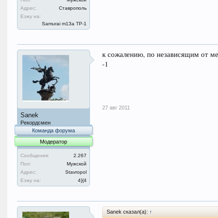
Адрес:
Ставрополь
Езжу на:
Samurai m13a ТР-1
к сожалению, по независящим от ме
-1
27 авг 2011
Sanek
Рекордсмен
Команда форума
Модератор
Сообщения:
2.267
Пол:
Мужской
Адрес:
Stavropol
Езжу на:
4}{4
Sanek сказал(а):
↑