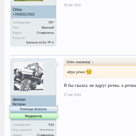
26 авг 2011
Orlov
+79283217815
Сообщения:
587
Пол:
Мужской
Адрес:
Ставрополь
Езжу на:
Samurai m13a ТР-1
Orlov сказал(а):
↑
вдруг речка
Я бы сказал, не вдруг речка, а речк
27 авг 2011
demien
Ветеран
Команда форума
Модератор
Сообщения:
519
Род занятий:
-=-=-=-=-=-
Адрес:
Ставрополь