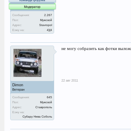
Команда форума
Модератор
Сообщения:
2.267
Пол:
Мужской
Адрес:
Stavropol
Езжу на:
4}{4
не могу собразить как фотки вылож
22 авг 2011
Dimon
Ветеран
Сообщения:
645
Пол:
Мужской
Адрес:
Ставрополь
Езжу на:
Субару Нива Соболь