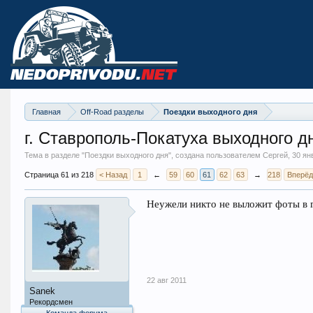
Главная
Off-Road разделы
Поездки выходного дня
г. Ставрополь-Покатуха выходного д
Тема в разделе "
Поездки выходного дня
", создана пользователем Сергей,
30 ян
Страница 61 из 218
< Назад
1
←
59
60
61
62
63
→
218
Вперёд
Неужели никто не выложит фоты в 
22 авг 2011
Sanek
Рекордсмен