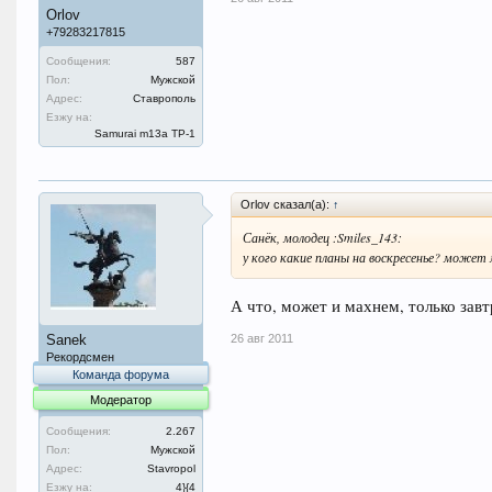
Orlov
+79283217815
Сообщения:
587
Пол:
Мужской
Адрес:
Ставрополь
Езжу на:
Samurai m13a ТР-1
Orlov сказал(а):
↑
Санёк, молодец :Smiles_143:
у кого какие планы на воскресенье? может
А что, может и махнем, только завт
26 авг 2011
Sanek
Рекордсмен
Команда форума
Модератор
Сообщения:
2.267
Пол:
Мужской
Адрес:
Stavropol
Езжу на:
4}{4