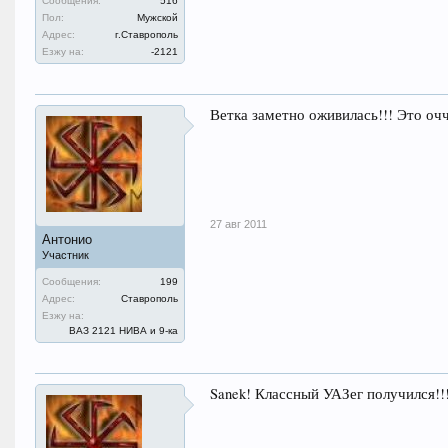
Сообщения:
516
Пол:
Мужской
Адрес:
г.Ставрополь
Езжу на:
-2121
Ветка заметно оживилась!!! Это оч
27 авг 2011
Антонио
Участник
Сообщения:
199
Адрес:
Ставрополь
Езжу на:
ВАЗ 2121 НИВА и 9-ка
Sanek! Классный УАЗег получился!