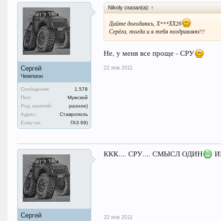
Nikoly сказал(а):
↑
Дайте догодаюсь, Х***ХХ26
Серёга, тогда и я тебя поздравляю!!!
Не, у меня все проще - СРУ
22 янв 2011
Сергей
Чемпион
Сообщения:
1.578
Пол:
Мужской
Род занятий:
разное)
Адрес:
Ставрополь
Езжу на:
ГАЗ 69)
ККК.... СРУ.... СМЫСЛ ОДИН
И
Сергей
22 янв 2011