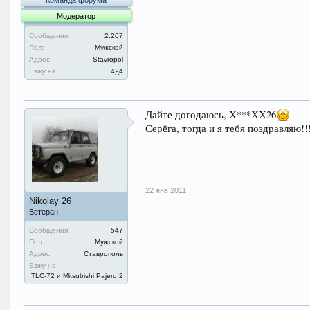
Команда форума
Модератор
Сообщения:
2.267
Пол:
Мужской
Адрес:
Stavropol
Езжу на:
4}{4
Дайте догодаюсь, Х***ХХ26
Серёга, тогда и я тебя поздравляю!!
22 янв 2011
Nikolay 26
Ветеран
Сообщения:
547
Пол:
Мужской
Адрес:
Ставрополь
Езжу на:
TLC-72 и Mitsubishi Pajero 2