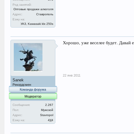
Род занятий:
Оптовые продажи алкоголя
Адрес:
Ставрополь
Езжу на:
УАЗ, Kawasaki klx 250s
Хорошо, уже веселее будет. Давай 
22 янв 2011
Sanek
Рекордсмен
Команда форума
Модератор
Сообщения:
2.267
Пол:
Мужской
Адрес:
Stavropol
Езжу на:
4}{4