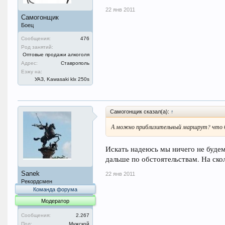
22 янв 2011
Самогонщик
Боец
Сообщения:
476
Род занятий:
Оптовые продажи алкоголя
Адрес:
Ставрополь
Езжу на:
УАЗ, Kawasaki klx 250s
Самогонщик сказал(а):
↑
А можно приблизительный маршрут? что 
Искать надеюсь мы ничего не будем
дальше по обстоятельствам. На ско
Sanek
22 янв 2011
Рекордсмен
Команда форума
Модератор
Сообщения:
2.267
Пол:
Мужской