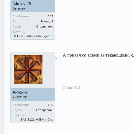
Nikolay 26
Ветеран
Сообщения:
547
Пол:
Мужской
Адрес:
Ставрополь
Езжу на:
TLC-72 и Mitsubishi Pajero 2
А привал со всеми вытекающими, с
22 янв 2011
Антонио
Участник
Сообщения:
199
Адрес:
Ставрополь
Езжу на:
ВАЗ 2121 НИВА и 9-ка