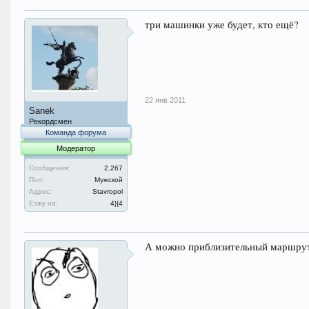
три машинки уже будет, кто ещё?
22 янв 2011
Sanek
Рекордсмен
Команда форума
Модератор
Сообщения:
2.267
Пол:
Мужской
Адрес:
Stavropol
Езжу на:
4}{4
А можно приблизительный маршрут?