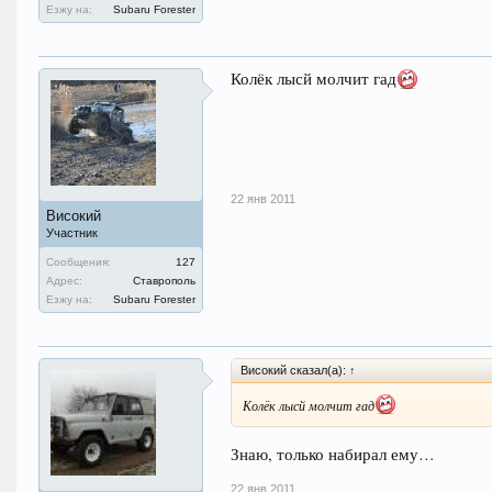
Езжу на:
Subaru Forester
Колёк лысй молчит гад
22 янв 2011
Високий
Участник
Сообщения:
127
Адрес:
Ставрополь
Езжу на:
Subaru Forester
Високий сказал(а):
↑
Колёк лысй молчит гад
Знаю, только набирал ему…
22 янв 2011