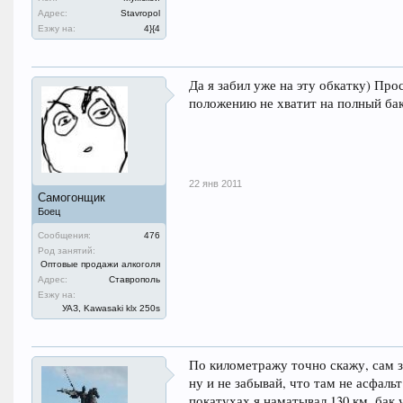
Адрес:
Stavropol
Езжу на:
4}{4
Да я забил уже на эту обкатку) Пр
положению не хватит на полный бак
22 янв 2011
Самогонщик
Боец
Сообщения:
476
Род занятий:
Оптовые продажи алкоголя
Адрес:
Ставрополь
Езжу на:
УАЗ, Kawasaki klx 250s
По километражу точно скажу, сам з
ну и не забывай, что там не асфальт
покатухах я наматывал 130 км, бак у