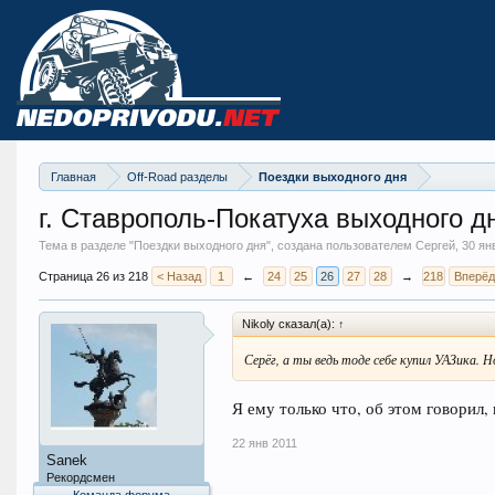
Главная
Off-Road разделы
Поездки выходного дня
г. Ставрополь-Покатуха выходного д
Тема в разделе "
Поездки выходного дня
", создана пользователем Сергей,
30 ян
Страница 26 из 218
< Назад
1
←
24
25
26
27
28
→
218
Вперёд
Nikoly сказал(а):
↑
Серёг, а ты ведь тоде себе купил УАЗика.
Я ему только что, об этом говорил,
22 янв 2011
Sanek
Рекордсмен