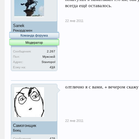
всегда ещё оставалось.
22 янв 2011
Sanek
Рекордсмен
Команда форума
Модератор
Сообщения:
2.267
Пол:
Мужской
Адрес:
Stavropol
Езжу на:
4}{4
олтлично я с вами, + вечером скаж
22 янв 2011
Самогонщик
Боец
Сообщения:
476