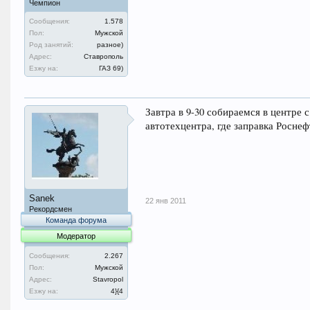
Чемпион
Сообщения:
1.578
Пол:
Мужской
Род занятий:
разное)
Адрес:
Ставрополь
Езжу на:
ГАЗ 69)
Завтра в 9-30 собираемся в центре 
автотехцентра, где заправка Роснеф
Sanek
22 янв 2011
Рекордсмен
Команда форума
Модератор
Сообщения:
2.267
Пол:
Мужской
Адрес:
Stavropol
Езжу на:
4}{4