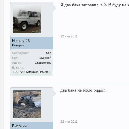
Я два бака заправил, в 9-15 буду на
22 янв 2011
Nikolay 26
Ветеран
Сообщения:
547
Пол:
Мужской
Адрес:
Ставрополь
Езжу на:
TLC-72 и Mitsubishi Pajero 2
два бака не моло:biggrin:
22 янв 2011
Високий