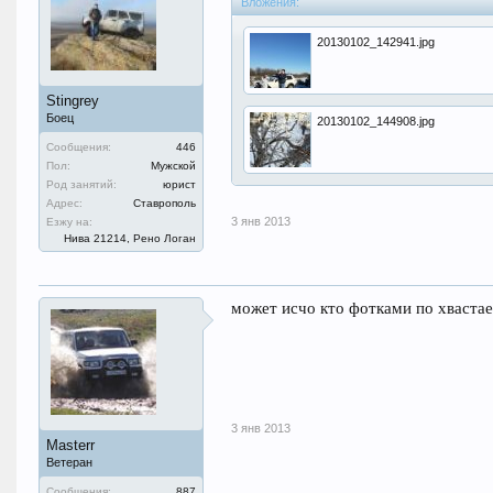
Вложения:
20130102_142941.jpg
Stingrey
Боец
20130102_144908.jpg
Сообщения:
446
Пол:
Мужской
Род занятий:
юрист
Адрес:
Ставрополь
3 янв 2013
Езжу на:
Нива 21214, Рено Логан
может исчо кто фотками по хвастае
3 янв 2013
Masterr
Ветеран
Сообщения:
887