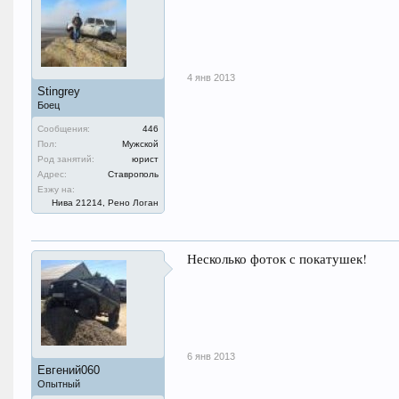
4 янв 2013
Stingrey
Боец
Сообщения:
446
Пол:
Мужской
Род занятий:
юрист
Адрес:
Ставрополь
Езжу на:
Нива 21214, Рено Логан
Несколько фоток с покатушек!
6 янв 2013
Евгений060
Опытный