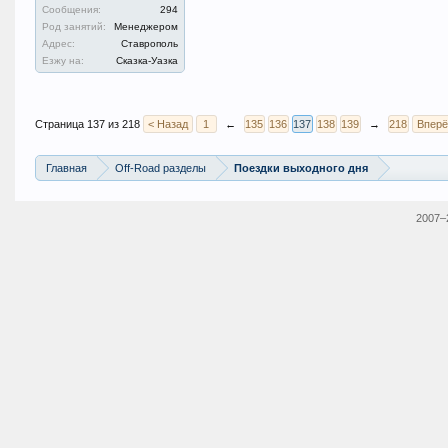
Сообщения:
294
Род занятий:
Менеджером
Адрес:
Ставрополь
Езжу на:
Сказка-Уазка
Страница 137 из 218
< Назад
1
←
135
136
137
138
139
→
218
Вперё
Главная
Off-Road разделы
Поездки выходного дня
2007–