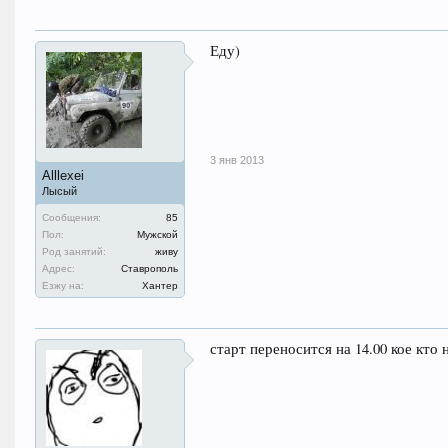
Еду)
3 янв 2013
Alllexei
Лысый
Сообщения:
85
Пол:
Мужской
Род занятий:
живу
Адрес:
Ставрополь
Езжу на:
Хантер
старт переносится на 14.00 кое кто 