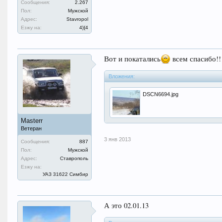
Сообщения:
2.267
Пол:
Мужской
Адрес:
Stavropol
Езжу на:
4}{4
Вот и покатались
всем спасибо!!!
Вложения:
DSCN6694.jpg
Masterr
Ветеран
3 янв 2013
Сообщения:
887
Пол:
Мужской
Адрес:
Ставрополь
Езжу на:
УАЗ 31622 Симбир
А это 02.01.13