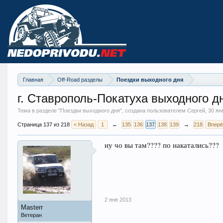
Главная
Off-Road разделы
Поездки выходного дня
г. Ставрополь-Покатуха выходного д
Тема в разделе "
Поездки выходного дня
", создана пользователем Сергей,
30 ян
Страница 137 из 218
< Назад
1
←
135
136
137
138
139
→
218
Вперё
ну чо вы там???? по накатались???
2 янв 2013
Masterr
Ветеран