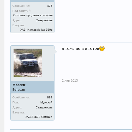
Сообщения:
476
Род занятий:
Оптовые продажи алкоголя
Адрес:
Ставрополь
Езжу на:
УАЗ, Kawasaki klx 250s
я тоже почти готов
2 янв 2013
Masterr
Ветеран
Сообщения:
887
Пол:
Мужской
Адрес:
Ставрополь
Езжу на:
УАЗ 31622 Симбир