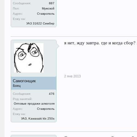
Сообщения:
887
Пол:
Мужской
Адрес:
Ставрополь
Езжу на:
УАЗ 31622 Симбир
я нет, жду завтра. где и когда сбор?
2 янв 2013
Самогонщик
Боец
Сообщения:
476
Род занятий:
Оптовые продажи алкоголя
Адрес:
Ставрополь
Езжу на:
УАЗ, Kawasaki klx 250s