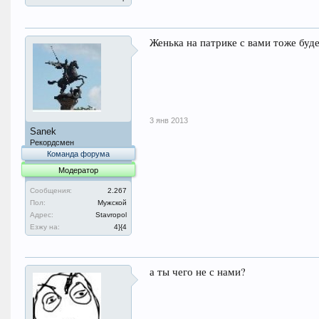
Женька на патрике с вами тоже буде
3 янв 2013
Sanek
Рекордсмен
Команда форума
Модератор
Сообщения:
2.267
Пол:
Мужской
Адрес:
Stavropol
Езжу на:
4}{4
а ты чего не с нами?