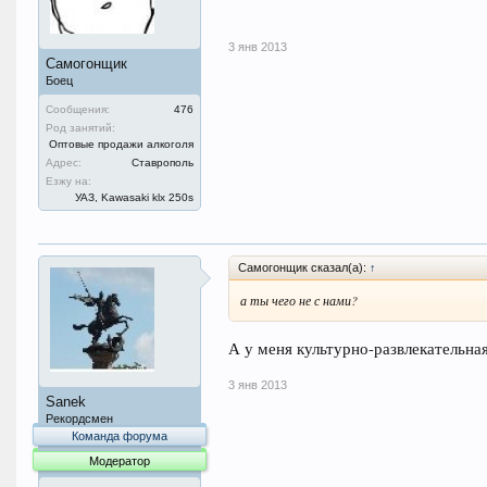
3 янв 2013
Самогонщик
Боец
Сообщения:
476
Род занятий:
Оптовые продажи алкоголя
Адрес:
Ставрополь
Езжу на:
УАЗ, Kawasaki klx 250s
Самогонщик сказал(а):
↑
а ты чего не с нами?
А у меня культурно-развлекательная
3 янв 2013
Sanek
Рекордсмен
Команда форума
Модератор