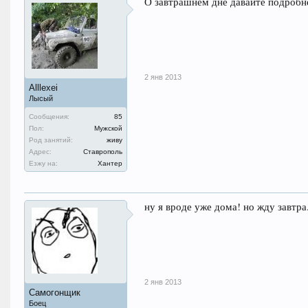
О завтрашнем дне давайте подроб
2 янв 2013
Alllexei
Лысый
Сообщения:
85
Пол:
Мужской
Род занятий:
живу
Адрес:
Ставрополь
Езжу на:
Хантер
ну я вроде уже дома! но жду завтра
2 янв 2013
Самогонщик
Боец