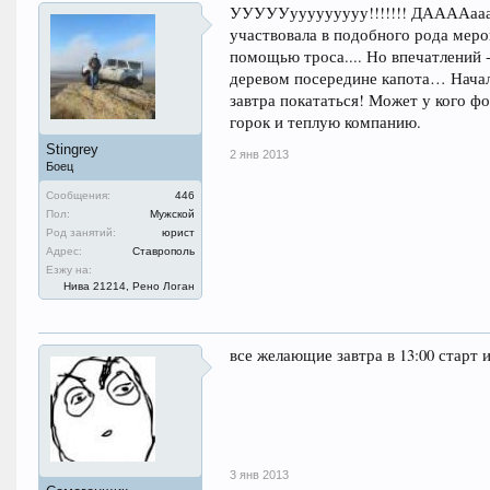
УУУУУууууууууу!!!!!!! ДААААааааа
участвовала в подобного рода меро
помощью троса.... Но впечатлений 
деревом посередине капота… Начал
завтра покататься! Может у кого фо
горок и теплую компанию.
Stingrey
2 янв 2013
Боец
Сообщения:
446
Пол:
Мужской
Род занятий:
юрист
Адрес:
Ставрополь
Езжу на:
Нива 21214, Рено Логан
все желающие завтра в 13:00 старт 
3 янв 2013