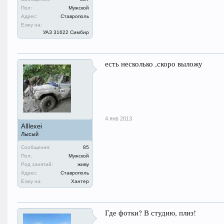
Пол:
Мужской
Адрес:
Ставрополь
Езжу на:
УАЗ 31622 Симбир
есть несколько ,скоро выложу
4 янв 2013
Alllexei
Лысый
Сообщения:
85
Пол:
Мужской
Род занятий:
живу
Адрес:
Ставрополь
Езжу на:
Хантер
Где фотки? В студию, плиз!