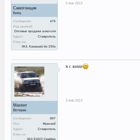
3 янв 2013
Самогонщик
Боец
Сообщения:
476
Род занятий:
Оптовые продажи алкоголя
Адрес:
Ставрополь
Езжу на:
УАЗ, Kawasaki klx 250s
я с вами
3 янв 2013
Masterr
Ветеран
Сообщения:
887
Пол:
Мужской
Адрес:
Ставрополь
Езжу на:
УАЗ 31622 Симбир