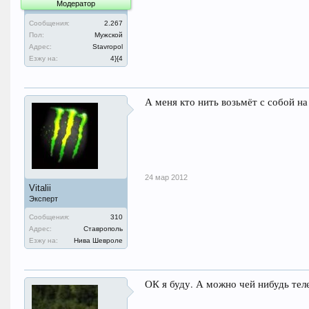
Модератор
Сообщения:
2.267
Пол:
Мужской
Адрес:
Stavropol
Езжу на:
4}{4
А меня кто нить возьмёт с собой на
24 мар 2012
Vitalii
Эксперт
Сообщения:
310
Адрес:
Ставрополь
Езжу на:
Нива Шевроле
ОК я буду. А можно чей нибудь теле