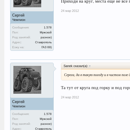
Приходи на круг, места еще не все п
24 мар 2012
Сергей
Чемпион
Сообщения:
1.578
Пол:
Мужской
Род занятий:
разное)
Адрес:
Ставрополь
Езжу на:
ГАЗ 69)
Sanek сказал(а):
↑
Серега, да в такую погоду и в чистом поле
Та тут от круга под горку и под горк
24 мар 2012
Сергей
Чемпион
Сообщения:
1.578
Пол:
Мужской
Род занятий:
разное)
Адрес:
Ставрополь