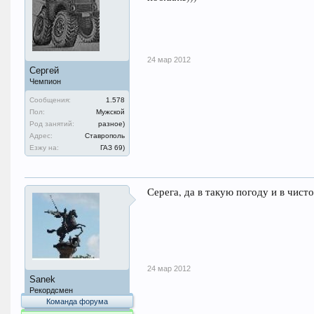
24 мар 2012
Сергей
Чемпион
Сообщения:
1.578
Пол:
Мужской
Род занятий:
разное)
Адрес:
Ставрополь
Езжу на:
ГАЗ 69)
Серега, да в такую погоду и в чист
24 мар 2012
Sanek
Рекордсмен
Команда форума