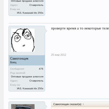
Оптовые продажи алкоголя
Адрес:
Ставрополь
Езжу на:
УАЗ, Kawasaki klx 250s
проверте время а то некоторые тел
25 мар 2012
Самогонщик
Боец
Сообщения:
476
Род занятий:
Оптовые продажи алкоголя
Адрес:
Ставрополь
Езжу на:
УАЗ, Kawasaki klx 250s
Самогонщик сказал(а):
↑