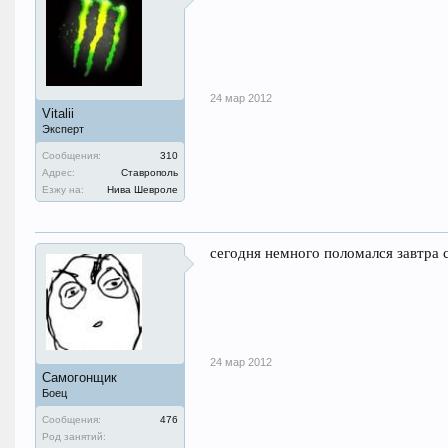
24 мар 2012
Vitalii
Эксперт
Сообщения:
310
Адрес:
Ставрополь
Езжу на:
Нива Шевроле
сегодня немного поломался завтра с
24 мар 2012
Самогонщик
Боец
Сообщения:
476
Род занятий: