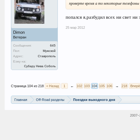
проверте время а то некоторые телефоны
попался я,разбудил всех ни свет ни з
25 мар 2012
Dimon
Ветеран
Сообщения:
645
Пол:
Мужской
Адрес:
Ставрополь
Езжу на:
Субару Нива Соболь
Страница 104 из 218
< Назад
1
←
102
103
104
105
106
→
218
Вперё
Главная
Off-Road разделы
Поездки выходного дня
2007–