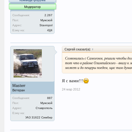
Команда форума
Модератор
Сообщения:
2.267
Пол:
Мужской
Адрес:
Stavropol
Езжу на:
4}{4
Сергей сказал(а):
↑
Созвонились с Самогонм, решили чтобы дол
тот что в районе Олимпийского - внизу к л
может и до пещеры поедем, щас там думаю 
Я с вами!!!
Masterr
24 мар 2012
Ветеран
Сообщения:
887
Пол:
Мужской
Адрес:
Ставрополь
Езжу на:
УАЗ 31622 Симбир