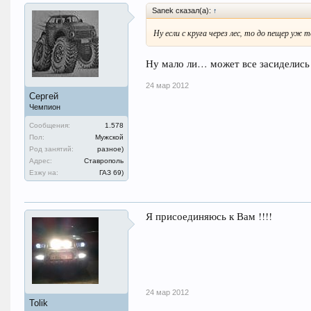
Sanek сказал(а):
↑
Ну если с круга через лес, то до пещер уж 
Ну мало ли… может все засиделись и
24 мар 2012
Сергей
Чемпион
Сообщения:
1.578
Пол:
Мужской
Род занятий:
разное)
Адрес:
Ставрополь
Езжу на:
ГАЗ 69)
Я присоединяюсь к Вам !!!!
24 мар 2012
Tolik