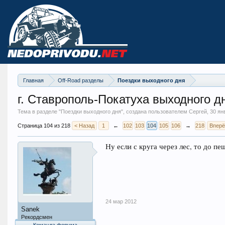
Главная
Off-Road разделы
Поездки выходного дня
г. Ставрополь-Покатуха выходного д
Тема в разделе "
Поездки выходного дня
", создана пользователем Сергей,
30 ян
Страница 104 из 218
< Назад
1
←
102
103
104
105
106
→
218
Вперё
Ну если с круга через лес, то до п
24 мар 2012
Sanek
Рекордсмен