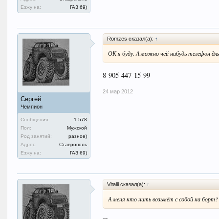
Езжу на:
ГАЗ 69)
Romzes сказал(а):
↑
ОК я буду. А можно чей нибудь телефон для 
8-905-447-15-99
24 мар 2012
Сергей
Чемпион
Сообщения:
1.578
Пол:
Мужской
Род занятий:
разное)
Адрес:
Ставрополь
Езжу на:
ГАЗ 69)
Vitalii сказал(а):
↑
А меня кто нить возьмёт с собой на борт?