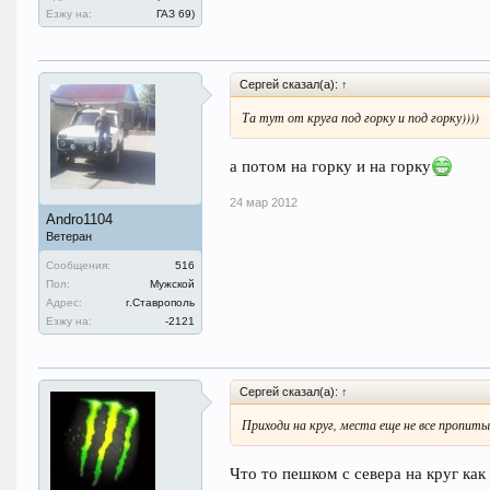
Езжу на:
ГАЗ 69)
Сергей сказал(а):
↑
Та тут от круга под горку и под горку))))
а потом на горку и на горку
24 мар 2012
Andro1104
Ветеран
Сообщения:
516
Пол:
Мужской
Адрес:
г.Ставрополь
Езжу на:
-2121
Сергей сказал(а):
↑
Приходи на круг, места еще не все пропиты)
Что то пешком с севера на круг как 