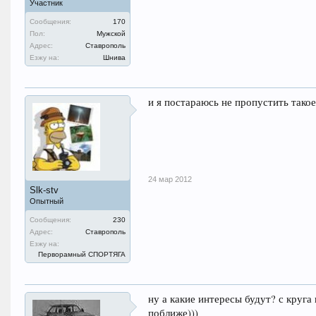
Участник
Сообщения:
170
Пол:
Мужской
Адрес:
Ставрополь
Езжу на:
Шнива
и я постараюсь не пропустить тако
24 мар 2012
Slk-stv
Опытный
Сообщения:
230
Адрес:
Ставрополь
Езжу на:
Перворамный СПОРТЯГА
ну а какие интересы будут? с круга
поближе)))