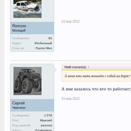
24 мар 2012
Romzes
Молодой
Сообщения:
82
Адрес:
Изобильный
Езжу на:
-Toyota Hilux
Vitalii сказал(а):
↑
А меня кто нить возьмёт с собой на борт?
А мне казалось что кто то работает)
24 мар 2012
Сергей
Чемпион
Сообщения:
1.578
Пол:
Мужской
Род занятий:
разное)
Адрес:
Ставрополь