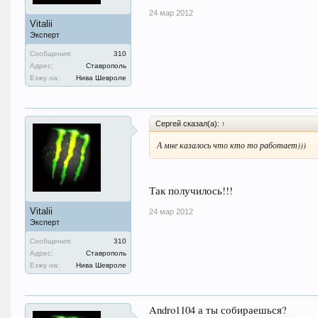
24 мар 2012
Vitalii
Эксперт
Сообщения:
310
Адрес:
Ставрополь
Езжу на:
Нива Шевроле
Сергей сказал(а):
↑
А мне казалось что кто то работает)))
Так получилось!!!
Vitalii
24 мар 2012
Эксперт
Сообщения:
310
Адрес:
Ставрополь
Езжу на:
Нива Шевроле
Andro1104 а ты собираешься?