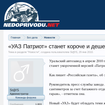
Главная
Без дела
Новости
«УАЗ Патриот» станет короче и деш
Тема в разделе "
Новости
", создана пользователем St@!S,
29 янв 2010
.
Уральский автозавод в апреле 2010
станет укороченной версией «Патри
Как пишет «Российская газета», об
Руководитель пресс-службы завода 
сантиметров за счет багажного отд
St@!S
гараж», - отметила она.
Администратор
Команда форума
Новый «УАЗ» будет обладать теми 
Сообщения:
1.803