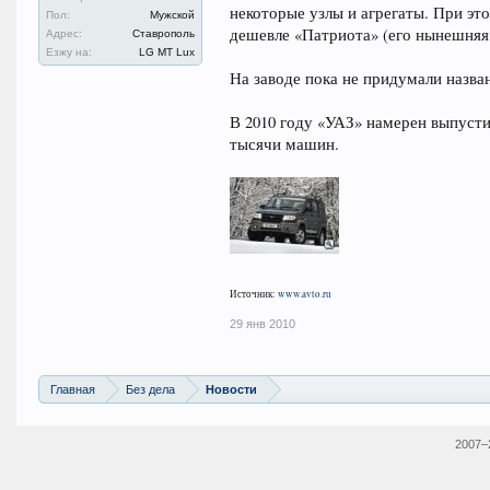
некоторые узлы и агрегаты. При эт
Пол:
Мужской
дешевле «Патриота» (его нынешняя ц
Адрес:
Ставрополь
Езжу на:
LG MT Lux
На заводе пока не придумали назва
В 2010 году «УАЗ» намерен выпусти
тысячи машин.
Источник:
www.avto.ru
29 янв 2010
Главная
Без дела
Новости
2007–