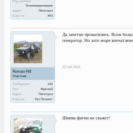
Род занятий:
Телекоммуникации
Адрес:
Пятигорск
Езжу на:
УАЗ
Да зачетно прокатились. Всем боль
генератор. Но зато море впечатлени
22 ноя 2014
Roman-Hill
Участник
Сообщения:
142
Пол:
Мужской
Адрес:
Пятигорск
Езжу на:
Уаз Патриот
Шнива фигни не скажет!