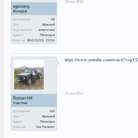
23 ноя 2014
egesserg
Молодой
Сообщения:
69
Пол:
Мужской
Род занятий:
энергетика
Адрес:
Пятигорск
Езжу на:
ВАЗ 21213, 21214
https://www.youtube.com/watch?v=g
23 ноя 2014
Roman-Hill
Участник
Сообщения:
142
Пол:
Мужской
Адрес:
Пятигорск
Езжу на:
Уаз Патриот