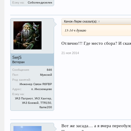
Езжу на:
Соболек-дизелек
Качок-Лерм сказал(а):
↑
13-14 ч думаю
Отлично!!! Где место сбора? И ска
21 ноя 2014
SerjS
Ветеран
Сообщения:
846
Пол:
Мужской
Род занятий:
Инженер Связи R6FBP
Адрес:
п. Иноземцево
Езжу на:
УАЗ Патриот, УАЗ Хантер,
УАЗ Боевой, TTR150,
flame200
Вот же засада.... а я вчера переоб