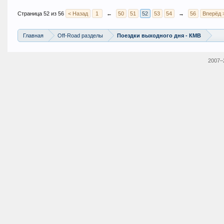
Страница 52 из 56
< Назад
1
←
50
51
52
53
54
→
56
Вперёд 
Главная
Off-Road разделы
Поездки выходного дня - КМВ
2007–