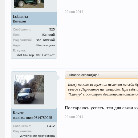
22 ноя 2014
Lubasha
Ветеран
Сообщения:
525
Пол:
Женский
Род занятий:
зав. аптекой
Адрес:
Иноземцево
Езжу на:
УАЗ Хантер, УАЗ Патриот
Lubasha сказал(а):
↑
Вижу ни кто из мужчин не хочет на себя бр
въезде в Лермонтов на площадке. При себе 
"Гламур" с осмотром достопримечательност
Постараюсь успеть, тел для связи к
Качок
22 ноя 2014
нарезка шин 9614759045
Сообщения:
1.412
Род занятий:
углубление протектора