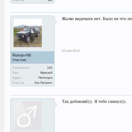
Жалко видюшек нет. Было на что п
22 ноя 2014
Roman-Hill
Участник
Сообщения:
142
Пол:
Мужской
Адрес:
Пятигорск
Езжу на:
Уаз Патриот
Так добавляй))). Я тебе скинул))).