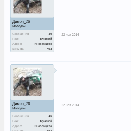
Димон_26
Молодой
Сообщения:
46
22 ноя 2014
Пол:
Мужской
Адрес:
Иноземцево
Езжу на:
уаз
Димон_26
22 ноя 2014
Молодой
Сообщения:
46
Пол:
Мужской
Адрес:
Иноземцево
Езжу на:
уаз