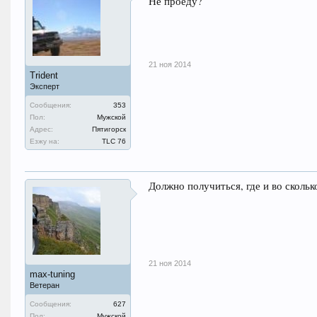
Не проеду?
21 ноя 2014
Trident
Эксперт
Сообщения:
353
Пол:
Мужской
Адрес:
Пятигорск
Езжу на:
TLC 76
Должно получиться, где и во скольк
21 ноя 2014
max-tuning
Ветеран
Сообщения:
627
Пол:
Мужской