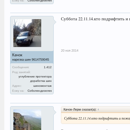
Езжу на:
Соболек-дизелек
Суббота 22.11.14.кто подрифтить и 
20 ноя 2014
Качок
нарезка шин 9614759045
Сообщения:
1.412
Род занятий:
углубление протектора
доработка шин
Адрес:
шиномонтаж
Езжу на:
Соболек-дизелек
Качок-Лерм сказал(а):
↑
Суббота 22.11.14.кто подрифтить и пожар