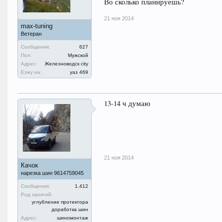
Во сколько планируешь?
21 ноя 2014
max-tuning
Ветеран
Сообщения:
627
Пол:
Мужской
Адрес:
Железноводск city
Езжу на:
уаз 469
13-14 ч думаю
21 ноя 2014
Качок
нарезка шин 9614759045
Сообщения:
1.412
Род занятий:
углубление протектора
доработка шин
Адрес:
шиномонтаж