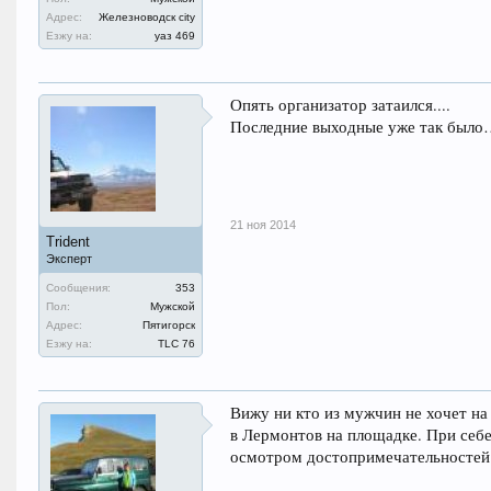
Адрес:
Железноводск city
Езжу на:
уаз 469
Опять организатор затаился....
Последние выходные уже так был
21 ноя 2014
Trident
Эксперт
Сообщения:
353
Пол:
Мужской
Адрес:
Пятигорск
Езжу на:
TLC 76
Вижу ни кто из мужчин не хочет на 
в Лермонтов на площадке. При себе
осмотром достопримечательностей 