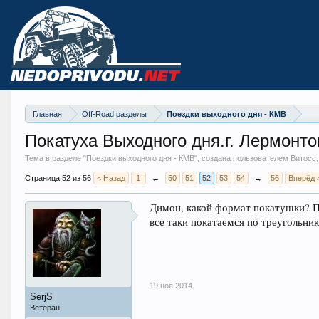
Главная
Off-Road разделы
Поездки выходного дня - КМВ
Покатуха Выходного дня.г. Лермонто
Тема в разделе "
Поездки выходного дня - КМВ
", создана пользователем Витосс
Страница 52 из 56
< Назад
1
←
50
51
52
53
54
→
56
Вперёд 
Димон, какой формат покатушки? П
все таки покатаемся по треугольни
19 ноя 2014
SerjS
Ветеран