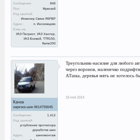
Сообщения:
846
Пол:
Мужской
Род занятий:
Инженер Связи R6FBP
Адрес:
п. Иноземцево
Езжу на:
УАЗ Патриот, УАЗ Хантер,
УАЗ Боевой, TTR150,
flame200
Треугольник-насилие для любого авт
через воронов, маленечко подрифтит
АТшка, деревья мять не хотелось б
19 ноя 2014
Качок
нарезка шин 9614759045
Сообщения:
1.412
Род занятий:
углубление протектора
доработка шин
Адрес:
шиномонтаж