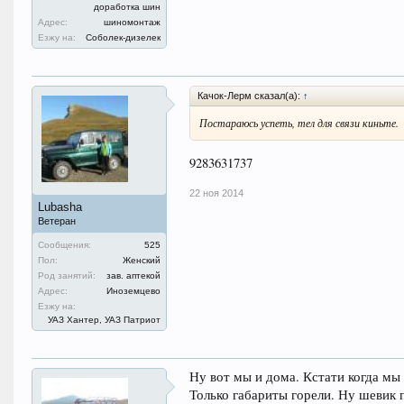
доработка шин
Адрес:
шиномонтаж
Езжу на:
Соболек-дизелек
Качок-Лерм сказал(а):
↑
Постараюсь успеть, тел для связи киньте.
9283631737
22 ноя 2014
Lubasha
Ветеран
Сообщения:
525
Пол:
Женский
Род занятий:
зав. аптекой
Адрес:
Иноземцево
Езжу на:
УАЗ Хантер, УАЗ Патриот
Ну вот мы и дома. Кстати когда мы 
Только габариты горели. Ну шевик 