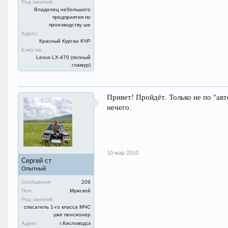
Род занятий:
Владелец небольшого
предприятия по
производству ше
Адрес:
Красный Курган КЧР
Езжу на:
Lexus LX-470 (полный
гламур)
Привет! Пройдёт. Только не по "авт
нечего.
10 мар 2010
Сергей ст
Опытный
Сообщения:
209
Пол:
Мужской
Род занятий:
спасатель 1-го класса МЧС
уже пенсионер
Адрес:
г.Кисловодск