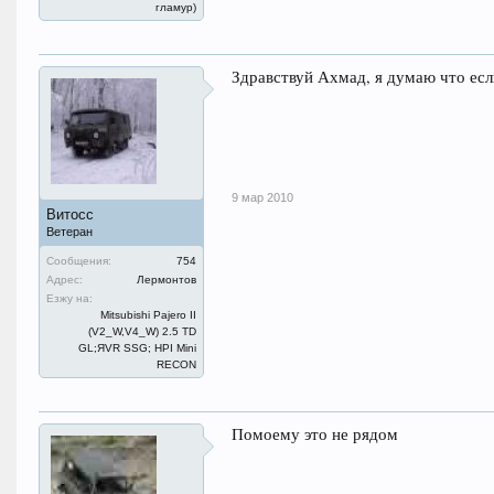
гламур)
Здравствуй Ахмад, я думаю что есл
9 мар 2010
Витосс
Ветеран
Сообщения:
754
Адрес:
Лермонтов
Езжу на:
Mitsubishi Pajero II
(V2_W,V4_W) 2.5 TD
GL;ЯVR SSG; HPI Mini
RECON
Помоему это не рядом