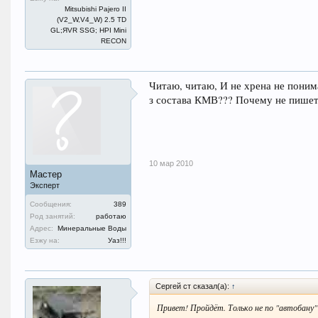
Mitsubishi Pajero II
(V2_W,V4_W) 2.5 TD
GL;ЯVR SSG; HPI Mini
RECON
Читаю, читаю, И не хрена не поним
з состава КМВ??? Почему не пишет
10 мар 2010
Мастер
Эксперт
Сообщения:
389
Род занятий:
работаю
Адрес:
Минеральные Воды
Езжу на:
Уаз!!!
Сергей ст сказал(а):
↑
Привет! Пройдёт. Только не по "автобану" 