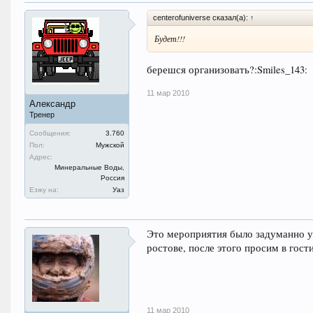
centerofuniverse сказал(а):
↑
Будет!!!
берешся организовать?:Smiles_143:
11 мар 2010
Александр
Тренер
Сообщения:
3.760
Пол:
Мужской
Адрес:
Минеральные Воды,
Россия
Езжу на:
Уаз
Это мероприятия было задуманно уж
ростове, после этого просим в гост
11 мар 2010