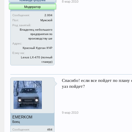
Команда форума
8 мар 2010
Модератор
Сообщения:
2.004
Пол:
Мужской
Род занятий:
Владелец небольшого
предприятия по
производству ше
Адрес:
Красный Курган КЧР
Езжу на:
Lexus LX-470 (полный
гламур)
Спасибо! если все пойдет по плану
уаз пойдет?
9 мар 2010
EMERKOM
Боец
Сообщения:
464