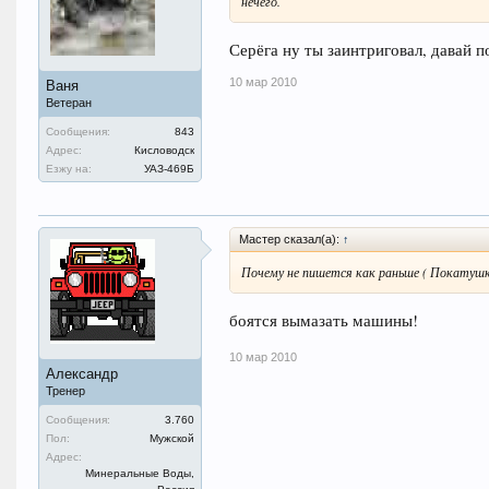
нечего.
Серёга ну ты заинтриговал, давай 
10 мар 2010
Ваня
Ветеран
Сообщения:
843
Адрес:
Кисловодск
Езжу на:
УАЗ-469Б
Мастер сказал(а):
↑
Почему не пишется как раньше ( Покатуш
боятся вымазать машины!
10 мар 2010
Александр
Тренер
Сообщения:
3.760
Пол:
Мужской
Адрес:
Минеральные Воды,