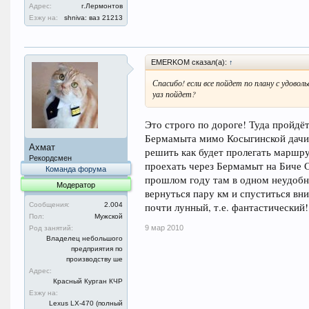
Адрес:
г.Лермонтов
Езжу на:
shniva: ваз 21213
EMERKOM сказал(а):
↑
Спасибо! если все пойдет по плану с удов
уаз пойдет?
Это строго по дороге! Туда пройдё
Бермамыта мимо Косыгинской дачи 
Ахмат
решить как будет пролегать маршру
Рекордсмен
проехать через Бермамыт на Биче С
Команда форума
прошлом году там в одном неудобн
Модератор
вернуться пару км и спуститься вн
почти лунный, т.е. фантастический!
Сообщения:
2.004
Пол:
Мужской
9 мар 2010
Род занятий:
Владелец небольшого
предприятия по
производству ше
Адрес:
Красный Курган КЧР
Езжу на:
Lexus LX-470 (полный