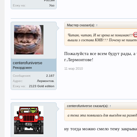
Россия
Езжу на:
Уаз
Мастер сказал(а):
↑
Читаю, читаю, И не хрена не понимаю!!!
вышли з состава КМВ??? Почему не пишет
Пожалуйста все всем будут рады, а 
г.Лермонтове!
centerofuniverse
Рекордсмен
11 мар 2010
Сообщения:
2.167
Адрес:
Лермонтов.
Езжу на:
2123 Gold edition
centerofuniverse сказал(а):
↑
а тема эта появилась для выездов на развед
ну тогда можно смело тему закрыва