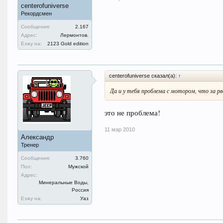
centerofuniverse
Рекордсмен
Сообщения:
2.167
Адрес:
Лермонтов.
Езжу на:
2123 Gold edition
centerofuniverse сказал(а):
↑
Да и у тебя проблема с мотором, что за рв
это не проблема!
11 мар 2010
Александр
Тренер
Сообщения:
3.760
Пол:
Мужской
Адрес:
Минеральные Воды,
Россия
Езжу на:
Уаз