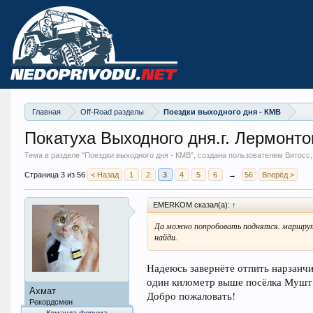
Главная
Off-Road разделы
Поездки выходного дня - КМВ
Покатуха Выходного дня.г. Лермонто
Тема в разделе "
Поездки выходного дня - КМВ
", создана пользователем Витосс
Страница 3 из 56
< Назад
1
2
3
4
5
6
→
56
Вперёд >
EMERKOM сказал(а):
↑
Да можно попробовать поднятся. маршрут с
найди.
Надеюсь завернёте отпить нарзанчи
один километр выше посёлка Мушт в
Ахмат
Добро пожаловать!
Рекордсмен