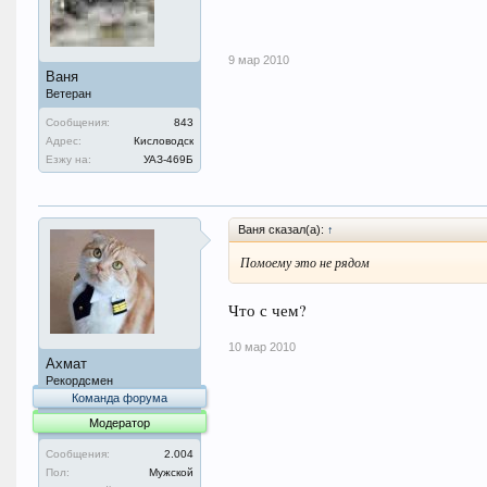
9 мар 2010
Ваня
Ветеран
Сообщения:
843
Адрес:
Кисловодск
Езжу на:
УАЗ-469Б
Ваня сказал(а):
↑
Помоему это не рядом
Что с чем?
10 мар 2010
Ахмат
Рекордсмен
Команда форума
Модератор
Сообщения:
2.004
Пол:
Мужской