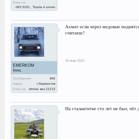
Езжу на:
-УАЗ 3151 , Toyota 4 runner
Ахмат если через медовые поднятс
считаеш?
10 мар 2010
EMERKOM
Боец
Сообщения:
464
Адрес:
г.Лермонтов
Езжу на:
shniva: ваз 21213
На сталактитке сто лет не был, чёт