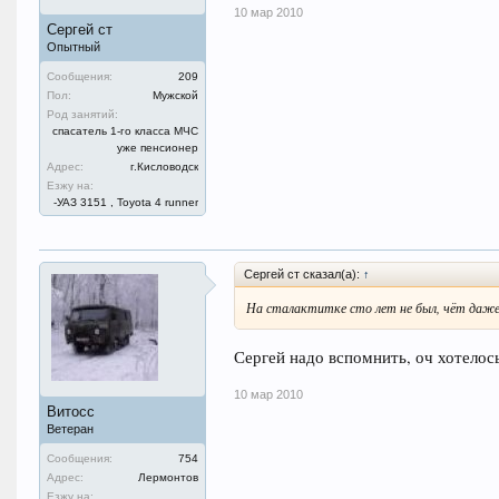
10 мар 2010
Сергей ст
Опытный
Сообщения:
209
Пол:
Мужской
Род занятий:
спасатель 1-го класса МЧС
уже пенсионер
Адрес:
г.Кисловодск
Езжу на:
-УАЗ 3151 , Toyota 4 runner
Сергей ст сказал(а):
↑
На сталактитке сто лет не был, чёт даже
Сергей надо вспомнить, оч хотелос
10 мар 2010
Витосс
Ветеран
Сообщения:
754
Адрес:
Лермонтов
Езжу на: