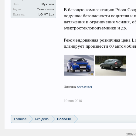
Пол:
Мужской
В базовую комплектацию Priora Cou
Адрес:
Ставрополь
Езжу на:
LG MT Lux
подушки безопасности водителя и 
натяжения и ограничения усилия, о
электростеклоподъемники и др.
Рекомендованная розничная цена La
планирует произвести 60 автомобил
Источник:
www.avto.ru
19 янв 2010
Главная
Без дела
Новости
2007–