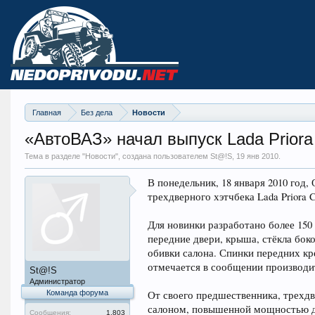
Главная
Без дела
Новости
«АвтоВАЗ» начал выпуск Lada Priora
Тема в разделе "
Новости
", создана пользователем St@!S,
19 янв 2010
.
В понедельник, 18 января 2010 год
трехдверного хэтчбека Lada Priora C
Для новинки разработано более 150 
передние двери, крыша, стёкла боко
обивки салона. Спинки передних кр
отмечается в сообщении производи
St@!S
Администратор
Команда форума
От своего предшественника, трехдве
салоном, повышенной мощностью д
Сообщения:
1.803