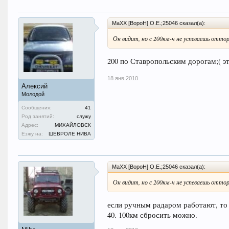
MaXX [BopoH] O.E.;25046 сказал(а):
Он видит, но с 200км-ч не успеваешь отто
200 по Ставропольским дорогам;( эт
18 янв 2010
Алексий
Молодой
Сообщения:
41
Род занятий:
служу
Адрес:
МИХАЙЛОВСК
Езжу на:
ШЕВРОЛЕ НИВА
MaXX [BopoH] O.E.;25046 сказал(а):
Он видит, но с 200км-ч не успеваешь отто
если ручным радаром работают, то 
40. 100км сбросить можно.