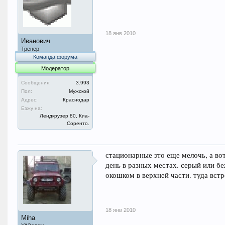
18 янв 2010
Иванович
Тренер
Команда форума
Модератор
Сообщения:
3.993
Пол:
Мужской
Адрес:
Краснодар
Езжу на:
Лендкрузер 80, Киа-
Соренто.
стационарные это еще мелочь, а во
день в разных местах. серый или б
окошком в верхней части. туда вст
18 янв 2010
Miha