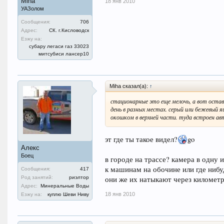
Miha
18 янв 2010
УАЗолом
Сообщения:
706
Адрес:
СК. г.Кисловодск
Езжу на:
субару легаси газ 33023
митсубиси лансер10
Miha сказал(а):
↑
стационарные это еще мелочь, а вот оста
день в разных местах. серый или бежевый 
окошком в верхней части. туда встроен ав
эт где ты такое видел?
go
Алекс
Боец
в городе на трассе? камера в одну 
к машинам на обочине или где нибуд
Сообщения:
417
они же их натыкают через километр,
Род занятий:
риэлтор
Адрес:
Минеральные Воды
18 янв 2010
Езжу на:
куплю Шеви Ниву