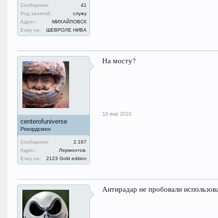
Сообщения:
41
Род занятий:
служу
Адрес:
МИХАЙЛОВСК
Езжу на:
ШЕВРОЛЕ НИВА
На мосту?
18 янв 2010
centerofuniverse
Рекордсмен
Сообщения:
2.167
Адрес:
Лермонтов.
Езжу на:
2123 Gold edition
Антирадар не пробовали использова