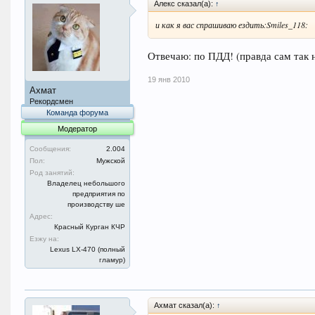
Алекс сказал(а):
↑
и как я вас спрашиваю ездить:Smiles_118:
Отвечаю: по ПДД! (правда сам так н
19 янв 2010
Ахмат
Рекордсмен
Команда форума
Модератор
Сообщения:
2.004
Пол:
Мужской
Род занятий:
Владелец небольшого
предприятия по
производству ше
Адрес:
Красный Курган КЧР
Езжу на:
Lexus LX-470 (полный
гламур)
Ахмат сказал(а):
↑