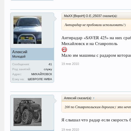
MaXX [BopoH] O.E.;25037 сказал(а):
Антирадар не пробовали использовать?)
Антирадар «SAVER 425» на них срабо
Михайловск и на Ставрополь
Алексий
Мало им машины с радаром которая
Молодой
19 янв 2010
Сообщения:
41
Род занятий:
служу
Адрес:
МИХАЙЛОВСК
Езжу на:
ШЕВРОЛЕ НИВА
Алексий сказал(а):
↑
200 по Ставропольским дорогам;( это нечт
Я слышал что радар если скорость 
19 янв 2010