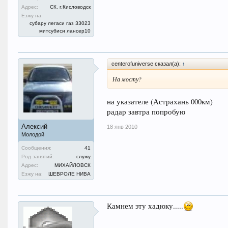
Адрес:
СК. г.Кисловодск
Езжу на:
субару легаси газ 33023
митсубиси лансер10
centerofuniverse сказал(а):
↑
На мосту?
на указателе (Астрахань 000км)
радар завтра попробую
Алексий
18 янв 2010
Молодой
Сообщения:
41
Род занятий:
служу
Адрес:
МИХАЙЛОВСК
Езжу на:
ШЕВРОЛЕ НИВА
Камнем эту хадюку.....