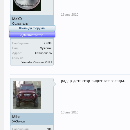
18 янв 2010
MaXX
Создатель
Команда форума
Администратор
Сообщения:
2.638
Пол:
Мужской
Адрес:
Ставрополь
Езжу на:
Yamaha Custom, GNU
радар детектор видит все засады.
18 янв 2010
Miha
УАЗолом
Сообщения:
706