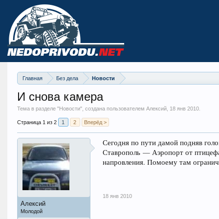
Главная
Без дела
Новости
И снова камера
Тема в разделе "
Новости
", создана пользователем Алексий,
18 янв 2010
.
Страница 1 из 2
1
2
Вперёд >
Сегодня по пути дамой подняв гол
Ставрополь — Аэропорт от птицефа
напровления. Помоему там ограниче
18 янв 2010
Алексий
Молодой