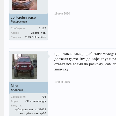
19 янв 2010
centerofuniverse
Рекордсмен
Сообщения:
2.167
Адрес:
Лермонтов.
Езжу на:
2123 Gold edition
одна такая камера работает между 
доезжая гдето 1км до кафе круг и р
ставят все время по разному, сам 
выпуску.
19 янв 2010
Miha
УАЗолом
Сообщения:
706
Адрес:
СК. г.Кисловодск
Езжу на:
субару легаси газ 33023
митсубиси лансер10