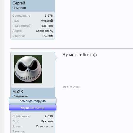
Сергей
Чемпион
Сообщения:
1.578
Пол:
Мужской
Род занятий:
разное)
Адрес:
Ставрополь
Езжу на:
ГАЗ 69)
Ну может быть)))
19 янв 2010
MaXX
Создатель
Команда форума
Администратор
Сообщения:
2.638
Пол:
Мужской
Адрес:
Ставрополь
Езжу на: