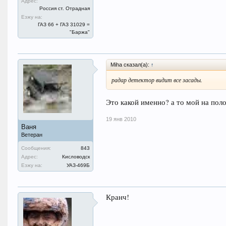
Адрес:
Россия ст. Отрадная
Езжу на:
ГАЗ 66 + ГАЗ 31029 =
"Баржа"
Miha сказал(а):
↑
радар детектор видит все засады.
Это какой именно? а то мой на пол
19 янв 2010
Ваня
Ветеран
Сообщения:
843
Адрес:
Кисловодск
Езжу на:
УАЗ-469Б
Кранч!