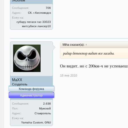
УАЗолом
Сообщения:
706
Адрес:
СК. г.Кисловодск
Езжу на:
субару легаси газ 33023
митсубиси лансер10
Miha сказал(а):
↑
радар детектор видит все засады.
Он видит, но с 200км-ч не успеваеш
18 янв 2010
MaXX
Создатель
Команда форума
Администратор
Сообщения:
2.638
Пол:
Мужской
Адрес:
Ставрополь
Езжу на:
Yamaha Custom, GNU