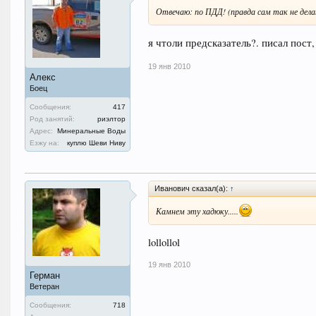
Отвечаю: по ПДД! (правда сам так не дела
я чтоли предсказатель?. писал пост,
19 янв 2010
Алекс
Боец
Сообщения:
417
Род занятий:
риэлтор
Адрес:
Минеральные Воды
Езжу на:
куплю Шеви Ниву
Иванович сказал(а):
↑
Камнем эту хадюку.....
lollollol
19 янв 2010
Герман
Ветеран
Сообщения:
718