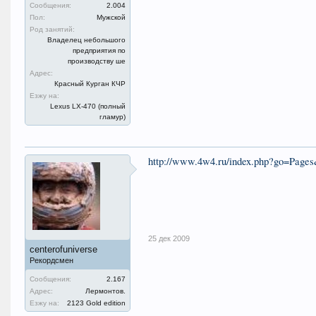
Сообщения:
2.004
Пол:
Мужской
Род занятий:
Владелец небольшого
предприятия по
производству ше
Адрес:
Красный Курган КЧР
Езжу на:
Lexus LX-470 (полный
гламур)
http://www.4w4.ru/index.php?go=Page
25 дек 2009
centerofuniverse
Рекордсмен
Сообщения:
2.167
Адрес:
Лермонтов.
Езжу на:
2123 Gold edition