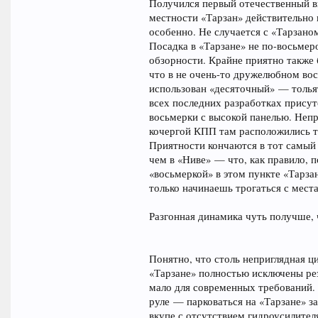
Получился первый отечественный в
местности «Тарзан» действительно
особенно. Не случается с «Тарзано
Посадка в «Тарзане» не по-восьмер
обзорности. Крайне приятно также
что в не очень-то дружелюбном вос
использован «десяточный» — тольят
всех последних разработках присут
восьмерки с высокой панелью. Неп
кочергой КПП там расположились т
Приятности кончаются в тот самый 
чем в «Ниве» — что, как правило, 
«восьмеркой» в этом пункте «Тарза
только начинаешь трогаться с места
Разгонная динамика чуть получше, 
Понятно, что столь неприглядная 
«Тарзане» полностью исключены рез
мало для современных требований. 
руле — парковаться на «Тарзане» з
вкупе с отсутствием гидроусилител