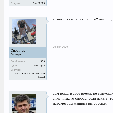
Езжу на:
Ваз21213
а они хоть в серию пошли? или под
25 дек 2009
Оператор
Эксперт
Сообщения:
369
Адрес:
Пятигорск
Езжу на:
Jeep Grand Cherokee 5.9
Limited
сам искал в свое время. не выпускаю
силу низкого спроса. если искать, т
параметрам машина интересная