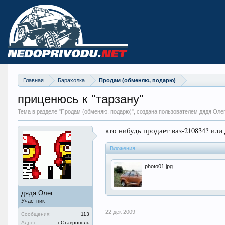
Главная
Барахолка
Продам (обменяю, подарю)
приценюсь к "тарзану"
Тема в разделе "
Продам (обменяю, подарю)
", создана пользователем дядя Оле
кто нибудь продает ваз-210834? или
Вложения:
photo01.jpg
дядя Олег
Участник
22 дек 2009
Сообщения:
113
Адрес:
г.Ставрополь