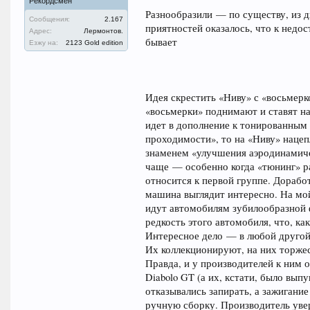
Рекордсмен
Разнообразили — по существу, из д
Сообщения:
2.167
приятностей оказалось, что к нед
Адрес:
Лермонтов.
бывает
Езжу на:
2123 Gold edition
Идея скрестить «Ниву» с «восьмерк
«восьмерки» поднимают и ставят на
идет в дополнение к тонированным
проходимости», то на «Ниву» наце
знаменем «улучшения аэродинамиче
чаще — особенно когда «тюнинг» ра
относится к первой группе. Дорабо
машина выглядит интересно. На мой
идут автомобилям зубилообразной 
редкость этого автомобиля, что, ка
Интересное дело — в любой другой 
Их коллекционируют, на них торжес
Правда, и у производителей к ним 
Diabolo GT (а их, кстати, было вып
отказывались запирать, а зажигание
ручную сборку. Производитель уве