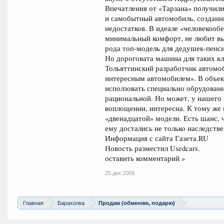
Впечатления от «Тарзана» получили
и самобытный автомобиль, созданн
недостатков. В идеале «человекооб
минимальный комфорт, не любит выс
рода топ-модель для дедушек-пенси
Но дороговата машина для таких 
Тольяттинский разработчик автомоб
интересным автомобилем». В объект
исползовать специально обрудованн
рациональной. Но может, у нашего г
воплощении, интересна. К тому же 
«двенадцатой» модели. Есть шанс, ч
ему достались не только наследств
Информация с сайта Газета.RU
Новость разместил Usedcars.
оставить комментарий »
25 дек 2009
Главная
Барахолка
Продам (обменяю, подарю)