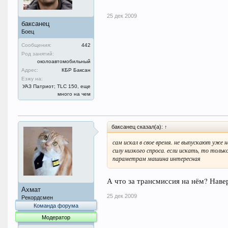
25 дек 2009
баксанец
Боец
Сообщения:
442
Род занятий:
околоавтомобильный
Адрес:
КБР Баксан
Езжу на:
УАЗ Патриот; TLC 150, еще
много на чем
баксанец сказал(а):
↑
сам искал в свое время. не выпускают уже не
силу низкого спроса. если искать, то тольк
параметрам машина интересная
А что за трансмиссия на нём? Наве
Ахмат
25 дек 2009
Рекордсмен
Команда форума
Модератор