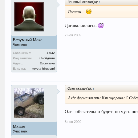
Ленивый сказал(а):
↑
Поехали....
Дагавалиилисьь
7 ноя 2009
Безумный Макс
Чемпион
Сообщения:
1.032
Род занятий:
СисАдмин
Адрес:
Ессентуки
Езжу на:
toyota hilux surf
Олег сказал(а):
↑
А где форма заявки? Или еще рано? С Собе
Олег обязательно будет, но чуть поз
8 ноя 2009
Мхаил
Участник