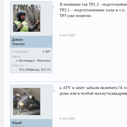
Я понимаю так ТР1.2 - подготовленн
ТР2.1. - подготовленные уазы и т.п.
ТР3 уже понятно.
9 ноя 2009
Димон
Чемпион
Сообщения:
1.297
Адрес:
г. Кисловодск - Пятигорск
Езжу на:
TLC-100(была), TLC-70
а ATV в зачёт забыли включить?А т
дома или в псебай махнуть(квадрико
9 ноя 2009
Юрий