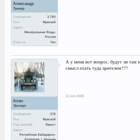
Александр
Тренер
Сообщения:
3.760
Пол:
Мужской
Адрес:
Минеральные Воды,
Россия
Езжу на:
Уаз
А у меня вот вопрос, будут ли там 
смысл ехать туда зрителем???
11 ноя 2009
Алан
Эксперт
Сообщения:
378
Пол:
Мужской
Род занятий:
Юрист
Адрес:
Республика Кабардино-
Балкария, г. Нальчик