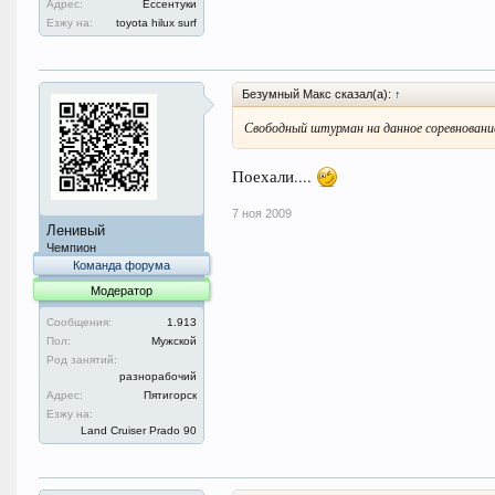
Адрес:
Ессентуки
Езжу на:
toyota hilux surf
Безумный Макс сказал(а):
↑
Свободный штурман на данное соревновани
Поехали....
7 ноя 2009
Ленивый
Чемпион
Команда форума
Модератор
Сообщения:
1.913
Пол:
Мужской
Род занятий:
разнорабочий
Адрес:
Пятигорск
Езжу на:
Land Cruiser Prado 90