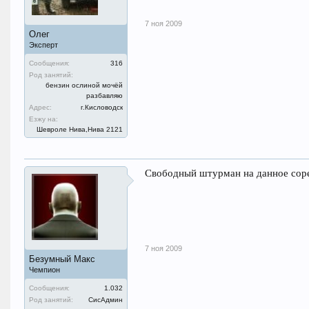
7 ноя 2009
Олег
Эксперт
Сообщения:
316
Род занятий:
бензин ослиной мочёй
разбавляю
Адрес:
г.Кисловодск
Езжу на:
Шевроле Нива,Нива 2121
Свободный штурман на данное соре
7 ноя 2009
Безумный Макс
Чемпион
Сообщения:
1.032
Род занятий:
СисАдмин