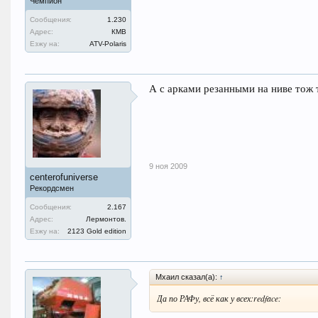
Чемпион
Сообщения:
1.230
Адрес:
КМВ
Езжу на:
ATV-Polaris
А с арками резанными на ниве тож
9 ноя 2009
centerofuniverse
Рекордсмен
Сообщения:
2.167
Адрес:
Лермонтов.
Езжу на:
2123 Gold edition
Мхаил сказал(а):
↑
Да по РАФу, всё как у всех:redface: