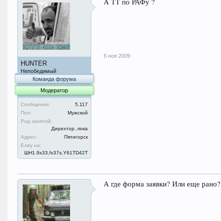
А ТТ по РАФу ?
6 ноя 2009
HUNTER
Непобедимый
Команда форума
Модератор
Сообщения:
5.117
Пол:
Мужской
Род занятий:
Дирехтор..пока
Адрес:
Пятигорск
Езжу на:
ШН1.9x33,fx37s,Y61TD42T
А где форма заявки? Или еще рано