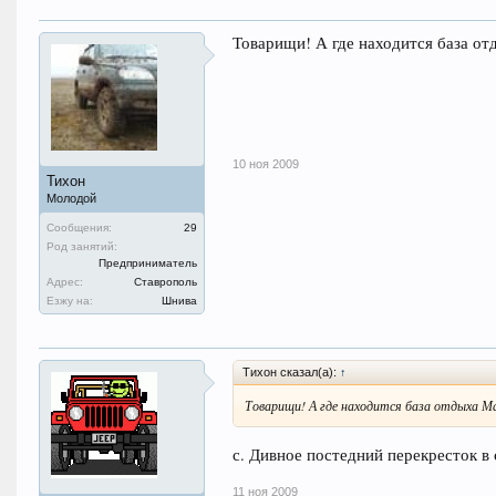
Товарищи! А где находится база от
10 ноя 2009
Тихон
Молодой
Сообщения:
29
Род занятий:
Предприниматель
Адрес:
Ставрополь
Езжу на:
Шнива
Тихон сказал(а):
↑
Товарищи! А где находится база отдыха М
с. Дивное постедний перекресток в
11 ноя 2009