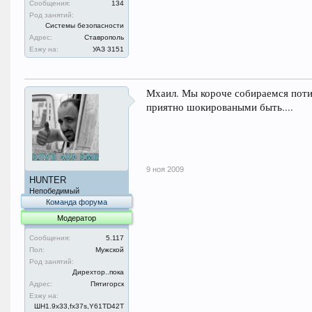
Сообщения:
134
Род занятий:
Системы безопасности
Адрес:
Ставрополь
Езжу на:
УАЗ 3151
Мхаил. Мы короче собираемся поти
приятно шокироваными быть....
9 ноя 2009
HUNTER
Непобедимый
Команда форума
Модератор
Сообщения:
5.117
Пол:
Мужской
Род занятий:
Дирехтор..пока
Адрес:
Пятигорск
Езжу на:
ШН1.9x33,fx37s,Y61TD42T