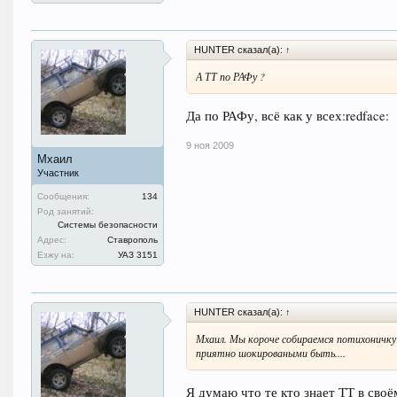
HUNTER сказал(а):
↑
А ТТ по РАФу ?
Да по РАФу, всё как у всех:redface:
9 ноя 2009
Мхаил
Участник
Сообщения:
134
Род занятий:
Системы безопасности
Адрес:
Ставрополь
Езжу на:
УАЗ 3151
HUNTER сказал(а):
↑
Мхаил. Мы короче собираемся потихоничк
приятно шокироваными быть....
Я думаю что те кто знает ТТ в сво