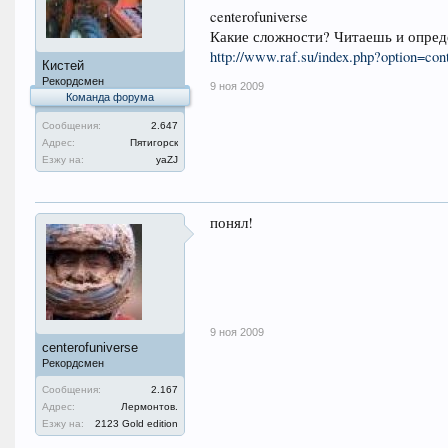
centerofuniverse
Какие сложности? Читаешь и опреде
http://www.raf.su/index.php?option=c
Кистей
Рекордсмен
9 ноя 2009
Команда форума
Сообщения:
2.647
Адрес:
Пятигорск
Езжу на:
уаZJ
понял!
9 ноя 2009
centerofuniverse
Рекордсмен
Сообщения:
2.167
Адрес:
Лермонтов.
Езжу на:
2123 Gold edition