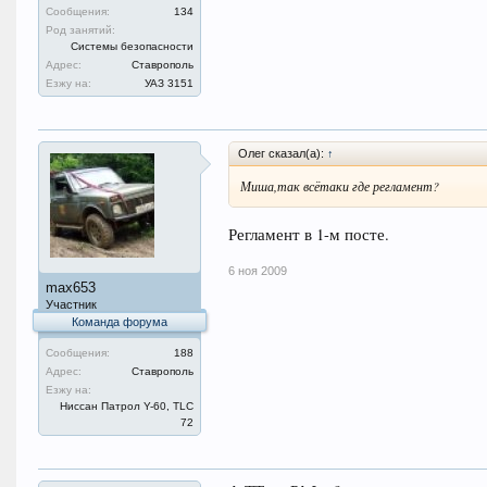
Сообщения:
134
Род занятий:
Системы безопасности
Адрес:
Ставрополь
Езжу на:
УАЗ 3151
Олег сказал(а):
↑
Миша,так всётаки где регламент?
Регламент в 1-м посте.
6 ноя 2009
max653
Участник
Команда форума
Сообщения:
188
Адрес:
Ставрополь
Езжу на:
Ниссан Патрол Y-60, TLC
72