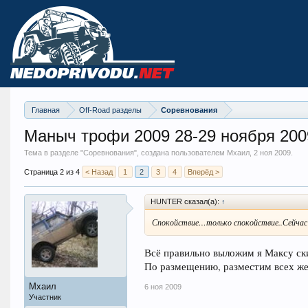
Главная
Off-Road разделы
Соревнования
Маныч трофи 2009 28-29 ноября 200
Тема в разделе "
Соревнования
", создана пользователем Мхаил,
2 ноя 2009
.
Страница 2 из 4
< Назад
1
2
3
4
Вперёд >
HUNTER сказал(а):
↑
Спокойствие…только спокойствие..Сейчас 
Всё правильно выложим я Максу ски
По размещению, разместим всех 
Мхаил
6 ноя 2009
Участник