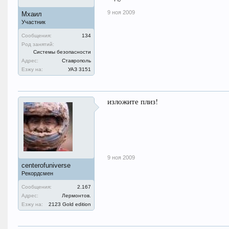
9 ноя 2009
Мхаил
Участник
Сообщения:
134
Род занятий:
Системы безопасности
Адрес:
Ставрополь
Езжу на:
УАЗ 3151
изложите плиз!
9 ноя 2009
centerofuniverse
Рекордсмен
Сообщения:
2.167
Адрес:
Лермонтов.
Езжу на:
2123 Gold edition