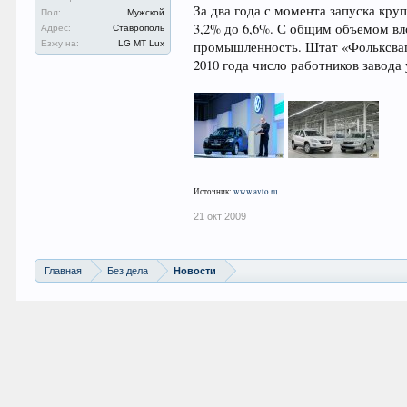
За два года с момента запуска кру
Пол:
Мужской
3,2% до 6,6%. С общим объемом в
Адрес:
Ставрополь
Езжу на:
LG MT Lux
промышленность. Штат «Фольксваген
2010 года число работников завода
Источник:
www.avto.ru
21 окт 2009
Главная
Без дела
Новости