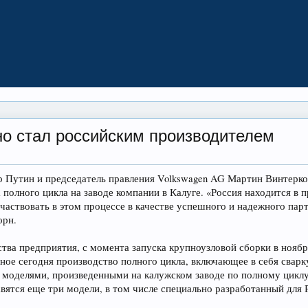
но стал российским производителем
Путин и председатель правления Volkswagen AG Мартин Винтеркорн
 полного цикла на заводе компании в Калуге. «Россия находится в
участвовать в этом процессе в качестве успешного и надежного па
орн.
ства предприятия, с момента запуска крупноузловой сборки в нояб
ное сегодня производство полного цикла, включающее в себя сварку,
моделями, произведенными на калужском заводе по полному циклу, 
вятся еще три модели, в том числе специально разработанный для 