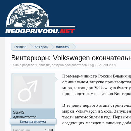
Главная
Без дела
Новости
Винтеркорн: Volkswagen окончатель
Тема в разделе "
Новости
", создана пользователем St@!S,
21 окт 2009
.
Премьер-министр России Владимир 
официальном запуске производства
мира, и концерн Volkswagen будет 
производителем», - заявил Винтерк
В течение первого этапа строитель
марки Volkswagen и Skoda. Запущен
St@!S
тысяч автомобилей в год. Первыми 
Администратор
Команда форума
следующих месяцев в линейку доба
Сообщения:
1.803