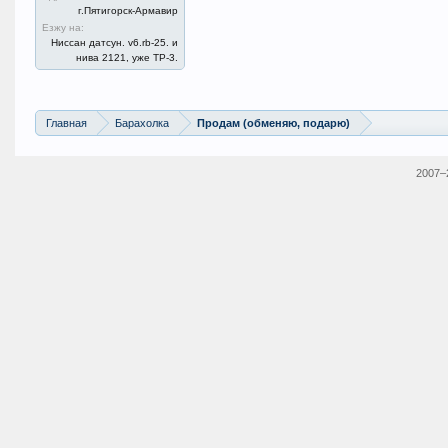
г.Пятигорск-Армавир
Езжу на:
Ниссан датсун. v6.rb-25. и
нива 2121, уже ТР-3.
Главная
Барахолка
Продам (обменяю, подарю)
2007–