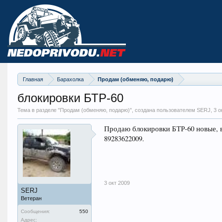
Главная
Барахолка
Продам (обменяю, подарю)
блокировки БТР-60
Тема в разделе "
Продам (обменяю, подарю)
", создана пользователем SERJ,
3 о
Продаю блокировки БТР-60 новые, в
89283622009.
3 окт 2009
SERJ
Ветеран
Сообщения:
550
Адрес: